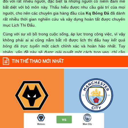
đối với rất nhiều người, đặc biệt là những người có niềm đam mê
bất diệt với bộ môn này. Thấu hiểu được nhu cầu giải trí của mọi
người, cho nên các chuyên gia hàng đầu của
Kq Bóng Đá
đã dành
rất nhiều thời gian nghiên cứu và xây dựng hoàn tất được chuyên
mục Lịch Thi Đấu.
Cùng với sự xô bồ trong cuộc sống, áp lực trong công việc, vì vậy
không phải ai ai cũng nắm bắt rõ được lịch thi đấu hay
kết quả
bóng đá trực tuyến
một cách chính xác và hoàn hảo nhất. Tuy
nhiên, vấn đề này sẽ được giải quyết một cách trọn vẹn, chỉ cần
truy cập vào chuyên mục
Lịch Thi Đấu
của Website
kqbongda.net
TIN THỂ THAO MỚI NHẤT
mọi người hoàn toàn nắm rõ được chính xác về thời gian các trận
đấu bóng đá Việt Nam hay trên Thế giới diễn ra trong thời gian sắp
tới. Hoặc thời gian trận đấu bóng đá đang diễn ra hiện tại,
kết quả
bóng đá
cả 2 đội tuyển bóng đá đang đạt được.
Không chỉ dừng lại ở đó, những người hâm mộ bóng đá có thể cập
nhật được chính xác về lịch phát sóng bóng đá được tường thuật
trực tiếp ở trên những kênh truyền hình thể thao lớn nhất hiện nay
như: VTV3, K+, SCTV, Thể thao TV,... Nếu như bạn không muốn
bỏ lỡ bất kỳ một trận đấu bóng đá nào trong từng mùa giải, hãy
thường xuyên vào chuyên mục
Lịch Thi Đấu
tại chuyên trang
Kqbongda
để cập nhật thông tin chính xác nhất nhé!