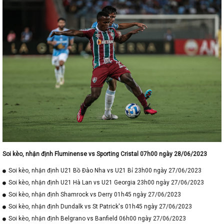
Soi kèo, nhận định Fluminense vs Sporting Cristal 07h00 ngày 28/06/2023
Soi kèo, nhận định U21 Bồ Đào Nha vs U21 Bỉ 23h00 ngày 27/06/2023
Soi kèo, nhận định U21 Hà Lan vs U21 Georgia 23h00 ngày 27/06/2023
Soi kèo, nhận định Shamrock vs Derry 01h45 ngày 27/06/2023
Soi kèo, nhận định Dundalk vs St Patrick's 01h45 ngày 27/06/2023
Soi kèo, nhận định Belgrano vs Banfield 06h00 ngày 27/06/2023