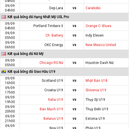
04h00
09/09
Dep.Lara
vs
Carabobo
04h00
Kết quả bóng đá Hạng Nhất Mỹ USL Pro
09/09
Portland Timbers II
vs
Orange C. Blues
04h00
09/09
Ch. Battery
vs
Indy Eleven
05h00
09/09
OKC Energy
vs
New Mexico United
06h00
Kết quả bóng đá Nữ Mỹ
09/09
Chicago RS Nữ
vs
Houston Dash Nữ
05h00
Kết quả bóng đá Giao Hữu U19
09/09
Scotland U19
vs
Nhật Bản U18
16h00
09/09
Croatia U19
vs
Slovenia U19
17h00
09/09
Italia U19
vs
Thụy Sỹ U19
19h30
09/09
Đan Mạch U19
vs
Thụy Điển U19
20h00
09/09
Belarus U19
vs
Estonia U19
21h00
09/09
Nga U19
vs
Pháp U19