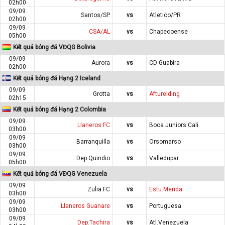
02h00
09/09
Santos/SP
vs
Atletico/PR
02h00
09/09
CSA/AL
vs
Chapecoense
05h00
Kết quả bóng đá VĐQG Bolivia
09/09
Aurora
vs
CD Guabira
02h00
Kết quả bóng đá Hạng 2 Iceland
09/09
Grotta
vs
Afturelding
02h15
Kết quả bóng đá Hạng 2 Colombia
09/09
Llaneros FC
vs
Boca Juniors Cali
03h00
09/09
Barranquilla
vs
Orsomarso
03h00
09/09
Dep.Quindio
vs
Valledupar
05h00
Kết quả bóng đá VĐQG Venezuela
09/09
Zulia FC
vs
Estu.Merida
03h00
09/09
Llaneros Guanare
vs
Portuguesa
03h00
09/09
Dep.Tachira
vs
Atl.Venezuela