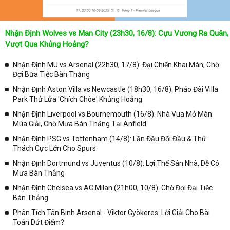
Lịch thi đấu được cập nhật chính xác trong toàn bộ các giải
đấu
Nhận Định Wolves vs Man City (23h30, 16/8): Cựu Vương Ra Quân,
Tại
Lịch Thi Đấu
của chuyên trang
kqbongda.net
sẽ cập nhanh
Vượt Qua Khủng Hoảng?
chóng và chính xác nhất thời gian từng trận đấu bóng đá diễn ra ở
trong từng giải đấu như:
Nhận Định MU vs Arsenal (22h30, 17/8): Đại Chiến Khai Màn, Chờ
Đợi Bữa Tiệc Bàn Thắng
✓ Giải đấu bóng đá Ngoại hạng Anh;
Nhận Định Aston Villa vs Newcastle (18h30, 16/8): Pháo Đài Villa
✓ Giải bóng Cúp C1 Châu Âu;
Park Thử Lửa 'Chích Chòe' Khủng Hoảng
✓ Giải Cúp C2 Châu Âu;
Nhận Định Liverpool vs Bournemouth (16/8): Nhà Vua Mở Màn
Mùa Giải, Chờ Mưa Bàn Thắng Tại Anfield
✓ Giải VĐQG Tây Ban Nha;
Nhận Định PSG vs Tottenham (14/8): Lần Đầu Đối Đầu & Thử
✓ VĐQG Đức;
Thách Cực Lớn Cho Spurs
✓ Giải VĐQG Italia;
Nhận Định Dortmund vs Juventus (10/8): Lợi Thế Sân Nhà, Dễ Có
✓ VĐQG Pháp;
Mưa Bàn Thắng
Nhận Định Chelsea vs AC Milan (21h00, 10/8): Chờ Đợi Đại Tiệc
✓ Liên Đoàn Anh;
Bàn Thắng
✓ Cúp FA;
Phân Tích Tân Binh Arsenal - Viktor Gyökeres: Lời Giải Cho Bài
✓ U23 Châu Á;
Toán Dứt Điểm?