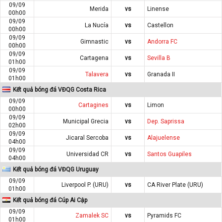
09/09
Merida
vs
Linense
00h00
09/09
La Nucía
vs
Castellon
00h00
09/09
Gimnastic
vs
Andorra FC
00h00
09/09
Cartagena
vs
Sevilla B
01h00
09/09
Talavera
vs
Granada II
01h00
Kết quả bóng đá VĐQG Costa Rica
09/09
Cartagines
vs
Limon
00h00
09/09
Municipal Grecia
vs
Dep. Saprissa
02h00
09/09
Jicaral Sercoba
vs
Alajuelense
04h00
09/09
Universidad CR
vs
Santos Guapiles
04h00
Kết quả bóng đá VĐQG Uruguay
09/09
Liverpool P. (URU)
vs
CA River Plate (URU)
01h00
Kết quả bóng đá Cúp Ai Cập
09/09
Zamalek SC
vs
Pyramids FC
01h00