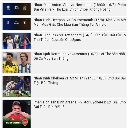
Nhận Định Aston Villa vs Newcastle (18h30, 16/8): Pháo
Đài Villa Park Thử Lửa 'Chích Chòe' Khủng Hoảng
Nhận Định Liverpool vs Bournemouth (16/8): Nhà Vua Mở
Màn Mùa Giải, Chờ Mưa Bàn Thắng Tại Anfield
Nhận Định PSG vs Tottenham (14/8): Lần Đầu Đối Đầu &
Thử Thách Cực Lớn Cho Spurs
Nhận Định Dortmund vs Juventus (10/8): Lợi Thế Sân Nhà,
Dễ Có Mưa Bàn Thắng
Nhận Định Chelsea vs AC Milan (21h00, 10/8): Chờ Đợi Đại
Tiệc Bàn Thắng
Phân Tích Tân Binh Arsenal - Viktor Gyökeres: Lời Giải Cho
Bài Toán Dứt Điểm?