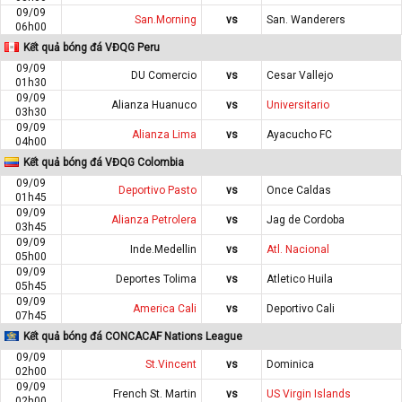
09/09
San.Morning
vs
San. Wanderers
06h00
Kết quả bóng đá VĐQG Peru
09/09
DU Comercio
vs
Cesar Vallejo
01h30
09/09
Alianza Huanuco
vs
Universitario
03h30
09/09
Alianza Lima
vs
Ayacucho FC
04h00
Kết quả bóng đá VĐQG Colombia
09/09
Deportivo Pasto
vs
Once Caldas
01h45
09/09
Alianza Petrolera
vs
Jag de Cordoba
03h45
09/09
Inde.Medellin
vs
Atl. Nacional
05h00
09/09
Deportes Tolima
vs
Atletico Huila
05h45
09/09
America Cali
vs
Deportivo Cali
07h45
Kết quả bóng đá CONCACAF Nations League
09/09
St.Vincent
vs
Dominica
02h00
09/09
French St. Martin
vs
US Virgin Islands
02h00