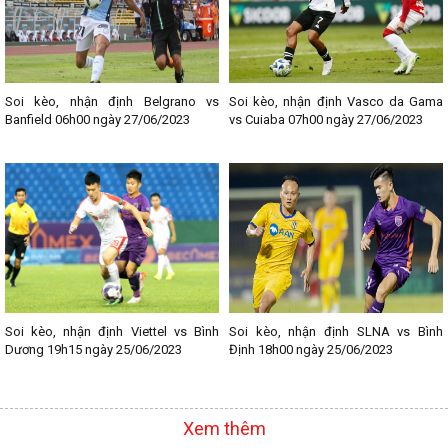
nhé!
--------------------------------
Lịch thi đấu bóng đá các giải nổi bật:
- Lịch thi đấu Ngoại hạng Anh
- Lịch thi đấu La Liga
Soi kèo, nhận định Belgrano vs
Soi kèo, nhận định Vasco da Gama
- Lịch thi đấu Bundesliga
Banfield 06h00 ngày 27/06/2023
vs Cuiaba 07h00 ngày 27/06/2023
- Lịch thi đấu Ligue 1
- Lịch thi đấu Serie A
- Lịch thi đấu V - League
- Lịch thi đấu Cup C1
Soi kèo, nhận định Viettel vs Bình
Soi kèo, nhận định SLNA vs Bình
Dương 19h15 ngày 25/06/2023
Định 18h00 ngày 25/06/2023
Xem thêm