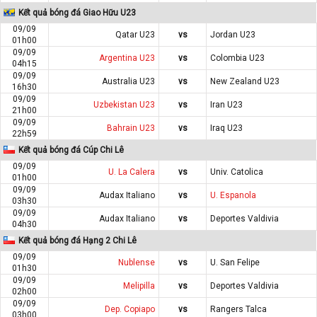
Kết quả bóng đá Giao Hữu U23
09/09
Qatar U23
vs
Jordan U23
01h00
09/09
Argentina U23
vs
Colombia U23
04h15
09/09
Australia U23
vs
New Zealand U23
16h30
09/09
Uzbekistan U23
vs
Iran U23
21h00
09/09
Bahrain U23
vs
Iraq U23
22h59
Kết quả bóng đá Cúp Chi Lê
09/09
U. La Calera
vs
Univ. Catolica
01h00
09/09
Audax Italiano
vs
U. Espanola
03h30
09/09
Audax Italiano
vs
Deportes Valdivia
04h30
Kết quả bóng đá Hạng 2 Chi Lê
09/09
Nublense
vs
U. San Felipe
01h30
09/09
Melipilla
vs
Deportes Valdivia
02h00
09/09
Dep. Copiapo
vs
Rangers Talca
03h00