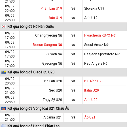
21h30
09/09
Phần Lan U19
vs
Slovakia U19
22h00
09/09
Đức U19
vs
Anh U19
22h00
Kết quả bóng đá Nữ Hàn Quốc
09/09
Changnyeong Nữ
vs
Hwacheon KSPO Nữ
17h00
09/09
Boeun Sangmu Nữ
vs
Seoul Amaz Nữ
17h00
09/09
Suwon Nữ
vs
Daejeon Sportstoto Nữ
17h00
09/09
Gyeongju Nữ
vs
Red Angels Nữ
17h00
Kết quả bóng đá Giao Hữu U20
09/09
Ba Lan U20
vs
B.D.Nha U20
20h00
09/09
Séc U20
vs
Italia U20
21h00
09/09
Thụy Sỹ U20
vs
Anh U20
22h59
Kết quả bóng đá Vòng loại U21 Châu Âu
09/09
Albania U21
vs
Áo U21
21h00
Kết quả bóng đá Hạng 2 Phần Lan