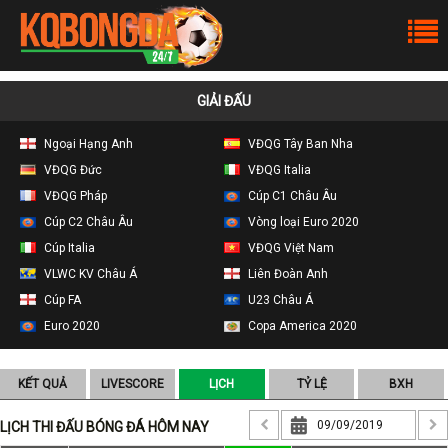
GIẢI ĐẤU
Ngoại Hạng Anh
VĐQG Tây Ban Nha
VĐQG Đức
VĐQG Italia
VĐQG Pháp
Cúp C1 Châu Âu
Cúp C2 Châu Âu
Vòng loại Euro 2020
Cúp Italia
VĐQG Việt Nam
VLWC KV Châu Á
Liên Đoàn Anh
Cúp FA
U23 Châu Á
Euro 2020
Copa America 2020
KẾT QUẢ
LIVESCORE
LỊCH
TỶ LỆ
BXH
LỊCH THI ĐẤU BÓNG ĐÁ HÔM NAY