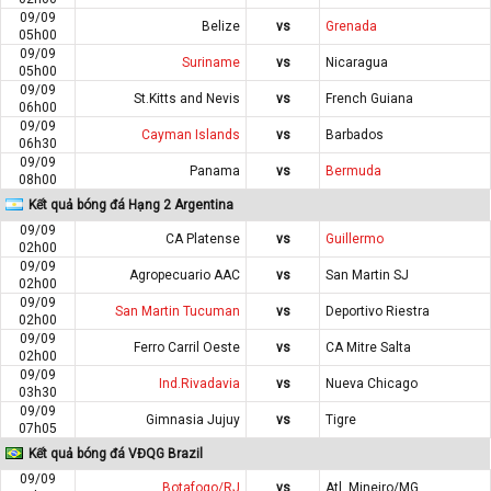
09/09
Belize
vs
Grenada
05h00
09/09
Suriname
vs
Nicaragua
05h00
09/09
St.Kitts and Nevis
vs
French Guiana
06h00
09/09
Cayman Islands
vs
Barbados
06h30
09/09
Panama
vs
Bermuda
08h00
Kết quả bóng đá Hạng 2 Argentina
09/09
CA Platense
vs
Guillermo
02h00
09/09
Agropecuario AAC
vs
San Martin SJ
02h00
09/09
San Martin Tucuman
vs
Deportivo Riestra
02h00
09/09
Ferro Carril Oeste
vs
CA Mitre Salta
02h00
09/09
Ind.Rivadavia
vs
Nueva Chicago
03h30
09/09
Gimnasia Jujuy
vs
Tigre
07h05
Kết quả bóng đá VĐQG Brazil
09/09
Botafogo/RJ
vs
Atl. Mineiro/MG