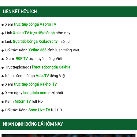
LIÊN KẾT HỮU ÍCH
Xem
trực tiếp bóngá Vaoroi TV
Link
Xoilac TV trực tiếp bóngá
hôm nay
Link
trực tiếp bóngá Xoilac86.tv
miễn phí
Đối tác: Kênh
Xoilac 365
bình luận tiếng Việt.
Xem:
90P TV
trực tuyến tiếng Việt
Tructiepbongda
Tructiepbongda Cakhia
Kênh: Xem bóngá
VeboTV
tiếng Việt
Xem
trực tiếp bóngá Rakhoi TV
Xem ngay
bongdalu com
mới nhất
Kênh
Mitom TV
full HD
Đối tác: Kênh
Soco Live TV
full HD
NHẬN ĐỊNH BÓNG ĐÁ HÔM NAY