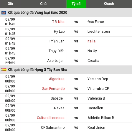
Giờ
Chủ
Tỷ số
Khách
Kết quả bóng đá Vòng loại Euro 2020
09/09
T.B.Nha
vs
Đảo Faroe
01h45
09/09
Hy Lạp
vs
Liechtenstein
01h45
09/09
Phần Lan
vs
Italia
01h45
09/09
Thụy Điển
vs
Na Uy
01h45
09/09
Azerbaijan
vs
Croatia
22h59
Kết quả bóng đá Hạng 3 Tây Ban Nha
09/09
Algeciras
vs
Yeclano Dep.
00h00
09/09
San Fernando
vs
Villarrubia CF
00h00
09/09
Sabadell
vs
Valencia B
00h00
09/09
Alaves
vs
Castellon
00h00
09/09
Cultural Leonesa
vs
Athletic Bilbao B
00h00
09/09
CF Salmantino
vs
Real Union
00h00