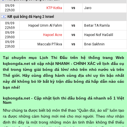
09/09
KTP Kotka
vs
Jaro
22h30
Kết quả bóng đá Hạng 2 Israel
09/09
Hapoel Umm Al Fahm
vs
Beitar TA Ramla
22h59
09/09
Hapoel Acre
vs
Hapoel Nof HaGalil
23h00
09/09
Maccabi P.Tikva
vs
Bnei Sakhnin
23h30
Tại chuyên mục Lịch Thi Đấu trên hệ thống trang Web
kqbongda.net sẽ cập nhật NHANH - CHÍNH XÁC về lịch đấu cụ
thể trong từng giải bóng đá lớn/ nhỏ trên nhỏ nước và trên
Thế giới. Hãy cùng đồng hành cùng địa chỉ uy tín bậc nhất
này để không bỏ lỡ bất kỳ trận đấu bóng đá hấp dẫn nào các
bạn nhé!
kqbongda.net - Cập nhật lịch thi đấu bóng đá nhanh số 1 Việt
Nam
Như chúng ta được biết bộ môn thể thao “Quần đùi, áo số” luôn tạo
ra được những cảm hứng mới mẻ cho mọi người. Theo như nhận
định thì đây là một trong những món ăn tinh thần không thể thiếu