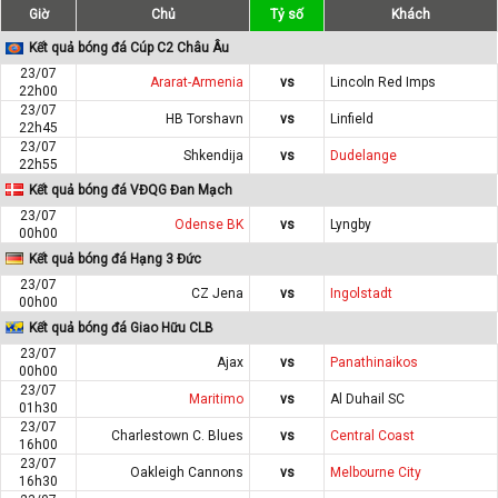
Giờ
Chủ
Tỷ số
Khách
Kết quả bóng đá Cúp C2 Châu Âu
23/07
Ararat-Armenia
vs
Lincoln Red Imps
22h00
23/07
HB Torshavn
vs
Linfield
22h45
23/07
Shkendija
vs
Dudelange
22h55
Kết quả bóng đá VĐQG Đan Mạch
23/07
Odense BK
vs
Lyngby
00h00
Kết quả bóng đá Hạng 3 Đức
23/07
CZ Jena
vs
Ingolstadt
00h00
Kết quả bóng đá Giao Hữu CLB
23/07
Ajax
vs
Panathinaikos
00h00
23/07
Maritimo
vs
Al Duhail SC
01h30
23/07
Charlestown C. Blues
vs
Central Coast
16h00
23/07
Oakleigh Cannons
vs
Melbourne City
16h30