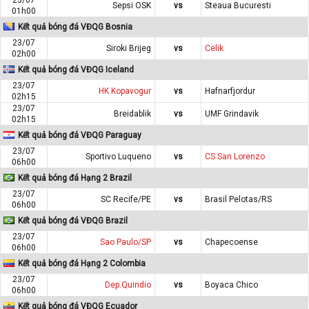
Sepsi OSK
vs
Steaua Bucuresti
01h00
Kết quả bóng đá VĐQG Bosnia
23/07
Siroki Brijeg
vs
Celik
02h00
Kết quả bóng đá VĐQG Iceland
23/07
HK Kopavogur
vs
Hafnarfjordur
02h15
23/07
Breidablik
vs
UMF Grindavik
02h15
Kết quả bóng đá VĐQG Paraguay
23/07
Sportivo Luqueno
vs
CS San Lorenzo
06h00
Kết quả bóng đá Hạng 2 Brazil
23/07
SC Recife/PE
vs
Brasil Pelotas/RS
06h00
Kết quả bóng đá VĐQG Brazil
23/07
Sao Paulo/SP
vs
Chapecoense
06h00
Kết quả bóng đá Hạng 2 Colombia
23/07
Dep.Quindio
vs
Boyaca Chico
06h00
Kết quả bóng đá VĐQG Ecuador