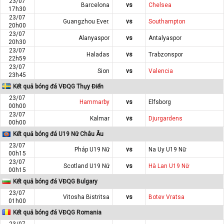
23/07
Barcelona
vs
Chelsea
17h30
23/07
Guangzhou Ever.
vs
Southampton
20h00
23/07
Alanyaspor
vs
Antalyaspor
20h30
23/07
Haladas
vs
Trabzonspor
22h59
23/07
Sion
vs
Valencia
23h45
Kết quả bóng đá VĐQG Thụy Điển
23/07
Hammarby
vs
Elfsborg
00h00
23/07
Kalmar
vs
Djurgardens
00h00
Kết quả bóng đá U19 Nữ Châu Âu
23/07
Pháp U19 Nữ
vs
Na Uy U19 Nữ
00h15
23/07
Scotland U19 Nữ
vs
Hà Lan U19 Nữ
00h15
Kết quả bóng đá VĐQG Bulgary
23/07
Vitosha Bistritsa
vs
Botev Vratsa
01h00
Kết quả bóng đá VĐQG Romania
23/07