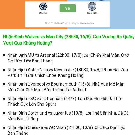
bỏ lỡ bất kỳ một trận đấu bóng đá nào trong từng mùa giải, hãy
thường xuyên vào chuyên mục
Lịch Thi Đấu
tại chuyên trang
Kqbongda
để cập nhật thông tin chính xác nhất nhé!
Lịch thi đấu được cập nhật chính xác trong toàn bộ các giải
đấu
Nhận Định Wolves vs Man City (23h30, 16/8): Cựu Vương Ra Quân,
Tại
Lịch Thi Đấu
của chuyên trang
kqbongda.net
sẽ cập nhanh
Vượt Qua Khủng Hoảng?
chóng và chính xác nhất thời gian từng trận đấu bóng đá diễn ra ở
trong từng giải đấu như:
Nhận Định MU vs Arsenal (22h30, 17/8): Đại Chiến Khai Màn, Chờ
Đợi Bữa Tiệc Bàn Thắng
✓ Giải đấu bóng đá Ngoại hạng Anh;
Nhận Định Aston Villa vs Newcastle (18h30, 16/8): Pháo Đài Villa
✓ Giải bóng Cúp C1 Châu Âu;
Park Thử Lửa 'Chích Chòe' Khủng Hoảng
✓ Giải Cúp C2 Châu Âu;
Nhận Định Liverpool vs Bournemouth (16/8): Nhà Vua Mở Màn
Mùa Giải, Chờ Mưa Bàn Thắng Tại Anfield
✓ Giải VĐQG Tây Ban Nha;
Nhận Định PSG vs Tottenham (14/8): Lần Đầu Đối Đầu & Thử
✓ VĐQG Đức;
Thách Cực Lớn Cho Spurs
✓ Giải VĐQG Italia;
Nhận Định Dortmund vs Juventus (10/8): Lợi Thế Sân Nhà, Dễ Có
✓ VĐQG Pháp;
Mưa Bàn Thắng
Nhận Định Chelsea vs AC Milan (21h00, 10/8): Chờ Đợi Đại Tiệc
✓ Liên Đoàn Anh;
Bàn Thắng