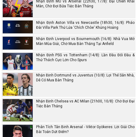
Nhận Định MU vs Arsenal (22h30, 17/8): Đại Chiến Khai
Màn, Chờ Đợi Bữa Tiệc Bàn Thắng
Nhận Định Aston Villa vs Newcastle (18h30, 16/8): Pháo
Đài Villa Park Thử Lửa 'Chích Chòe' Khủng Hoảng
Nhận Định Liverpool vs Bournemouth (16/8): Nhà Vua Mở
Màn Mùa Giải, Chờ Mưa Bàn Thắng Tại Anfield
Nhận Định PSG vs Tottenham (14/8): Lần Đầu Đối Đầu &
Thử Thách Cực Lớn Cho Spurs
Nhận Định Dortmund vs Juventus (10/8): Lợi Thế Sân Nhà,
Dễ Có Mưa Bàn Thắng
Nhận Định Chelsea vs AC Milan (21h00, 10/8): Chờ Đợi Đại
Tiệc Bàn Thắng
Phân Tích Tân Binh Arsenal - Viktor Gyökeres: Lời Giải Cho
Bài Toán Dứt Điểm?