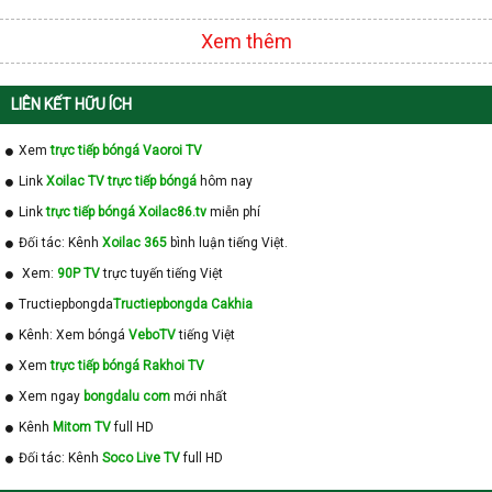
Xem thêm
LIÊN KẾT HỮU ÍCH
Xem
trực tiếp bóngá Vaoroi TV
Link
Xoilac TV trực tiếp bóngá
hôm nay
Link
trực tiếp bóngá Xoilac86.tv
miễn phí
Đối tác: Kênh
Xoilac 365
bình luận tiếng Việt.
Xem:
90P TV
trực tuyến tiếng Việt
Tructiepbongda
Tructiepbongda Cakhia
Kênh: Xem bóngá
VeboTV
tiếng Việt
Xem
trực tiếp bóngá Rakhoi TV
Xem ngay
bongdalu com
mới nhất
Kênh
Mitom TV
full HD
Đối tác: Kênh
Soco Live TV
full HD