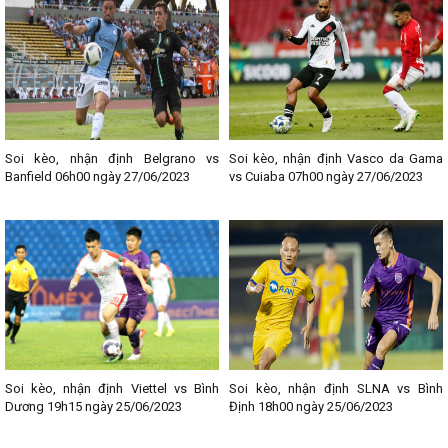
thông tin liên quan đến từng trận đấu bóng đá. Chia sẻ địa chỉ giải
trí uy tín, chất lượng này đến với Fan hâm mộ bóng đá các bạn
nhé!
--------------------------------
Lịch thi đấu bóng đá các giải nổi bật:
- Lịch thi đấu Ngoại hạng Anh
- Lịch thi đấu La Liga
Soi kèo, nhận định Belgrano vs
Soi kèo, nhận định Vasco da Gama
- Lịch thi đấu Bundesliga
Banfield 06h00 ngày 27/06/2023
vs Cuiaba 07h00 ngày 27/06/2023
- Lịch thi đấu Ligue 1
- Lịch thi đấu Serie A
- Lịch thi đấu V - League
- Lịch thi đấu Cup C1
Soi kèo, nhận định Viettel vs Bình
Soi kèo, nhận định SLNA vs Bình
Dương 19h15 ngày 25/06/2023
Định 18h00 ngày 25/06/2023