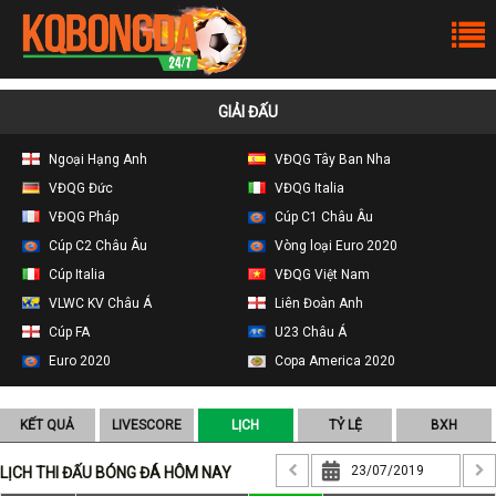
GIẢI ĐẤU
Ngoại Hạng Anh
VĐQG Tây Ban Nha
VĐQG Đức
VĐQG Italia
VĐQG Pháp
Cúp C1 Châu Âu
Cúp C2 Châu Âu
Vòng loại Euro 2020
Cúp Italia
VĐQG Việt Nam
VLWC KV Châu Á
Liên Đoàn Anh
Cúp FA
U23 Châu Á
Euro 2020
Copa America 2020
KẾT QUẢ
LIVESCORE
LỊCH
TỶ LỆ
BXH
LỊCH THI ĐẤU BÓNG ĐÁ HÔM NAY