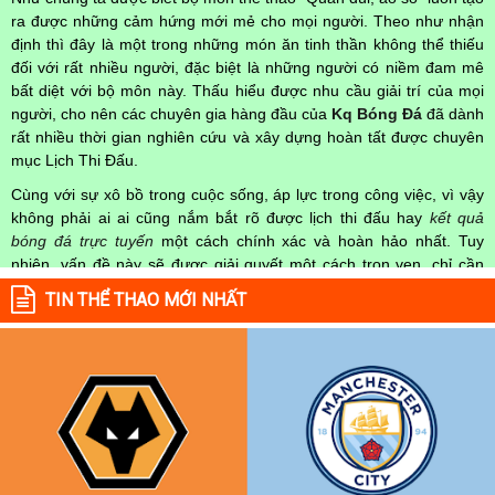
ra được những cảm hứng mới mẻ cho mọi người. Theo như nhận
định thì đây là một trong những món ăn tinh thần không thể thiếu
đối với rất nhiều người, đặc biệt là những người có niềm đam mê
bất diệt với bộ môn này. Thấu hiểu được nhu cầu giải trí của mọi
người, cho nên các chuyên gia hàng đầu của
Kq Bóng Đá
đã dành
rất nhiều thời gian nghiên cứu và xây dựng hoàn tất được chuyên
mục Lịch Thi Đấu.
Cùng với sự xô bồ trong cuộc sống, áp lực trong công việc, vì vậy
không phải ai ai cũng nắm bắt rõ được lịch thi đấu hay
kết quả
bóng đá trực tuyến
một cách chính xác và hoàn hảo nhất. Tuy
nhiên, vấn đề này sẽ được giải quyết một cách trọn vẹn, chỉ cần
truy cập vào chuyên mục
Lịch Thi Đấu
của Website
kqbongda.net
TIN THỂ THAO MỚI NHẤT
mọi người hoàn toàn nắm rõ được chính xác về thời gian các trận
đấu bóng đá Việt Nam hay trên Thế giới diễn ra trong thời gian sắp
tới. Hoặc thời gian trận đấu bóng đá đang diễn ra hiện tại,
kết quả
bóng đá
cả 2 đội tuyển bóng đá đang đạt được.
Không chỉ dừng lại ở đó, những người hâm mộ bóng đá có thể cập
nhật được chính xác về lịch phát sóng bóng đá được tường thuật
trực tiếp ở trên những kênh truyền hình thể thao lớn nhất hiện nay
như: VTV3, K+, SCTV, Thể thao TV,... Nếu như bạn không muốn