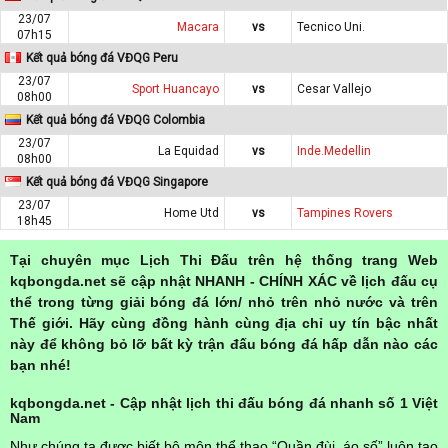
23/07
Macara
vs
Tecnico Uni.
07h15
Kết quả bóng đá VĐQG Peru
23/07
Sport Huancayo
vs
Cesar Vallejo
08h00
Kết quả bóng đá VĐQG Colombia
23/07
La Equidad
vs
Inde.Medellin
08h00
Kết quả bóng đá VĐQG Singapore
23/07
Home Utd
vs
Tampines Rovers
18h45
Tại chuyên mục Lịch Thi Đấu trên hệ thống trang Web
kqbongda.net sẽ cập nhật NHANH - CHÍNH XÁC về lịch đấu cụ
thể trong từng giải bóng đá lớn/ nhỏ trên nhỏ nước và trên
Thế giới. Hãy cùng đồng hành cùng địa chỉ uy tín bậc nhất
này để không bỏ lỡ bất kỳ trận đấu bóng đá hấp dẫn nào các
bạn nhé!
kqbongda.net - Cập nhật lịch thi đấu bóng đá nhanh số 1 Việt
Nam
Như chúng ta được biết bộ môn thể thao “Quần đùi, áo số” luôn tạo