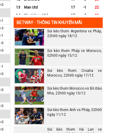
0-0
13
Man Utd
17
-1
22
14
West Ham Utd
17
-8
20
0-1
BETWAY - THÔNG TIN KHUYẾN MÃI
15
Everton
17
-7
17
0-3
Soi kèo thơm Argentina vs Pháp,
16
Crystal Palace
17
-8
16
2-1
22h00 ngày 18/12
17
Leicester City
17
-16
14
1-0
18
Ipswich
17
-16
12
0-0
Soi kèo thơm Pháp vs Morocco,
19
Wolves
17
-13
12
02h00 ngày 15/12
20
Southampton
17
-25
6
1-1
Soi kèo thơm Croatia vs
0-0
Morocco, 22h00 ngày 17/12
Soi kèo thơm Morocco vs Bồ Đào
2-0
Nha, 22h00 ngày 10/12
2-0
Soi kèo thơm Anh vs Pháp, 02h00
ngày 11/12
0-0
0-0
Soi kèo thơm Hà Lan vs