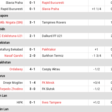
Slavia Praha
0 - 1
Rapid Bucuresti
Rapid Bucuresti
0 - 1
Slavia Praha
+1 1/4
gapore
Alb. Niigata (SIN)
3 - 1
Tampines Rovers
Điển
C Eskilstuna U21
2 - 1
Dalkurd FF U21
ekistan
etallurg Bekabad
0 - 1
Pakhtakor
+1
Nasaf Qarshi
2 - 0
Surkhon Termiz
- 1 3/4
akhstan
Ordabasy
4 - 1
Caspiy Aktau
- 1/2
arus
Dnepr Mogilev
1 - 4
FK Minsk
+3/4
Torpedo Zhodino
3 - 0
FK Slutsk
- 1/2
n Lan
HIFK
0 - 1
Ilves Tampere
+1/2
ần Lan