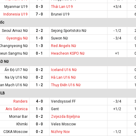
Myanmar U19
0 - 3
Thái Lan U19
+3/4
Indonesia U19
7 - 0
Brunei U19
uốc
Seoul Amaz Nữ
2 - 2
Sejong Sportstoto Nữ
- 1/2
Gyeongju Nữ
1 - 0
Suwon Nữ
- 3/4
Changnyeong Nữ
1 - 3
Red Angels Nữ
oeun Sangmu Nữ
0 - 1
Hwacheon KSPO Nữ
+1
BD Nữ
Ấn Độ U17 Nữ
0 - 2
Iceland U16 Nữ
Na Uy U16 Nữ
0 - 2
Hà Lan U16 Nữ
an Mạch U16 Nữ
1 - 2
Thụy Điển U16 Nữ
CLB
Randers
4 - 0
Vendsyssel FF
- 3/4
Aris Salonica
1 - 0
Gent
+1/2
Mornar Bar
0 - 2
Zvijezda Bijeljina
Khimki
0 - 0
Veles Moscow
CSKA Moscow
0 - 2
Nizhny Nov
- 1/2