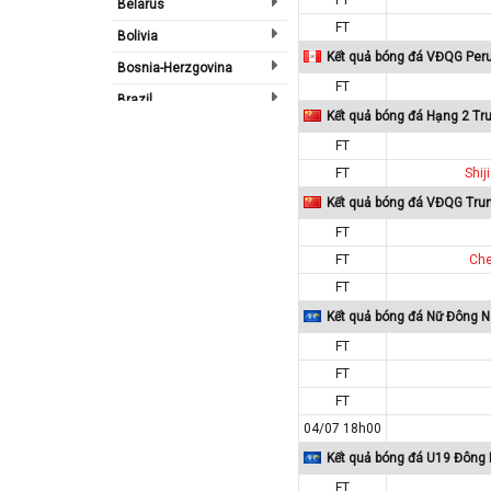
Belarus
FT
Bolivia
Kết quả bóng đá VĐQG Per
Bosnia-Herzgovina
FT
Brazil
Kết quả bóng đá Hạng 2 Tr
Bulgary
FT
Bắc Ireland
FT
Shi
Bắc Mỹ
Kết quả bóng đá VĐQG Tru
Bỉ
FT
Bồ Đào Nha
FT
Che
FT
Campuchia
Kết quả bóng đá Nữ Đông 
Canada
FT
Chi Lê
FT
Châu Phi
FT
Châu Á
04/07 18h00
Châu Âu
Kết quả bóng đá U19 Đông
Châu Úc
FT