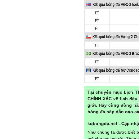
Paraguay
Kết quả bóng đá VĐQG Icel
Peru
FT
FT
Pháp
FT
Phần Lan
Kết quả bóng đá Hạng 2 Chi
Qatar
FT
Quốc Tế
Kết quả bóng đá VĐQG Braz
Rumany
FT
San Marino
Kết quả bóng đá Nữ Conca
Scotland
FT
Serbia
Tại chuyên mục Lịch T
Singapore
CHÍNH XÁC về lịch đấu 
Slovakia
giới. Hãy cùng đồng hà
Slovenia
bóng đá hấp dẫn nào cá
Syria
kqbongda.net - Cập nhật
Séc
Như chúng ta được biết 
Síp
mẻ cho mọi người. Theo n