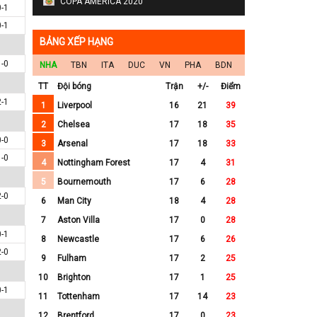
COPA AMERICA 2020
0-1
0-1
BẢNG XẾP HẠNG
1-0
NHA
TBN
ITA
DUC
VN
PHA
BDN
TT
Đội bóng
Trận
+/-
Điểm
2-1
1
Liverpool
16
21
39
2
Chelsea
17
18
35
0-0
3
Arsenal
17
18
33
1-0
4
Nottingham Forest
17
4
31
5
Bournemouth
17
6
28
2-0
6
Man City
18
4
28
7
Aston Villa
17
0
28
0-1
8
Newcastle
17
6
26
2-0
9
Fulham
17
2
25
10
Brighton
17
1
25
0-1
11
Tottenham
17
14
23
12
Brentford
17
0
23