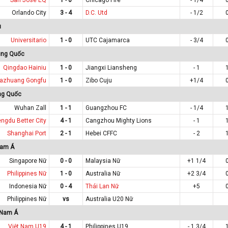
Orlando City
3 - 4
D.C. Utd
- 1/2
u
Universitario
1 - 0
UTC Cajamarca
- 3/4
ung Quốc
Qingdao Hainiu
1 - 0
Jiangxi Liansheng
- 1
jiazhuang Gongfu
1 - 0
Zibo Cuju
+1/4
ng Quốc
Wuhan Zall
1 - 1
Guangzhou FC
- 1/4
ngdu Better City
4 - 1
Cangzhou Mighty Lions
- 1
Shanghai Port
2 - 1
Hebei CFFC
- 2
Nam Á
Singapore Nữ
0 - 0
Malaysia Nữ
+1 1/4
Philippines Nữ
1 - 0
Australia Nữ
+2 3/4
Indonesia Nữ
0 - 4
Thái Lan Nữ
+5
Philippines Nữ
vs
Australia U20 Nữ
 Nam Á
Việt Nam U19
4 - 1
Philippines U19
- 1 3/4