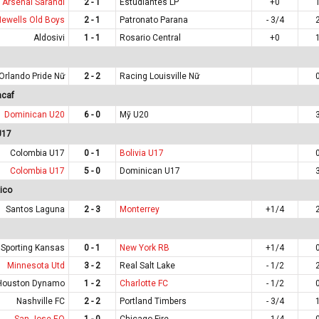
Arsenal Sarandi
2 - 1
Estudiantes LP
+0
Newells Old Boys
2 - 1
Patronato Parana
- 3/4
Aldosivi
1 - 1
Rosario Central
+0
Orlando Pride Nữ
2 - 2
Racing Louisville Nữ
acaf
Dominican U20
6 - 0
Mỹ U20
U17
Colombia U17
0 - 1
Bolivia U17
Colombia U17
5 - 0
Dominican U17
ico
Santos Laguna
2 - 3
Monterrey
+1/4
Sporting Kansas
0 - 1
New York RB
+1/4
Minnesota Utd
3 - 2
Real Salt Lake
- 1/2
Houston Dynamo
1 - 2
Charlotte FC
- 1/2
Nashville FC
2 - 2
Portland Timbers
- 3/4
San Jose EQ
1 - 0
Chicago Fire
- 1/4