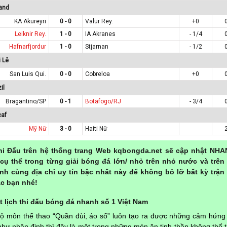
and
KA Akureyri
0 - 0
Valur Rey.
+0
Leiknir Rey.
1 - 0
IA Akranes
- 1/4
Hafnarfjordur
1 - 0
Stjarnan
- 1/2
 Lê
San Luis Qui.
0 - 0
Cobreloa
+0
il
Bragantino/SP
0 - 1
Botafogo/RJ
- 3/4
caf
Mỹ Nữ
3 - 0
Haiti Nữ
hi Đấu trên hệ thống trang Web kqbongda.net sẽ cập nhật NHA
cụ thể trong từng giải bóng đá lớn/ nhỏ trên nhỏ nước và trên
nh cùng địa chỉ uy tín bậc nhất này để không bỏ lỡ bất kỳ trận
c bạn nhé!
 lịch thi đấu bóng đá nhanh số 1 Việt Nam
bộ môn thể thao “Quần đùi, áo số” luôn tạo ra được những cảm hứng
hư nhận định thì đây là một trong những món ăn tinh thần không thể t