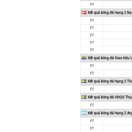
FT
Macedonia
Kết quả bóng đá Hạng 2 Na
Malaysia
FT
Malta
FT
Mexico
FT
Moldova
FT
Montenegro
FT
Mỹ
Kết quả bóng đá Giao Hữu 
FT
Na Uy
FT
Nam Mỹ
Kết quả bóng đá Hạng 2 Th
Nam Phi
FT
New Zealand
Kết quả bóng đá VĐQG Thụ
Nga
FT
Nhật Bản
Kết quả bóng đá Hạng 2 Ar
Nicaragua
FT
Oman
FT