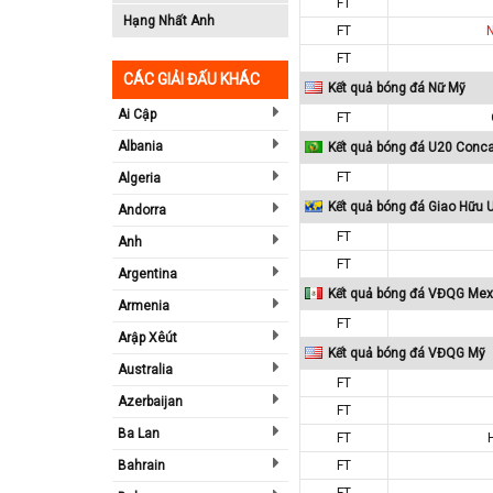
FT
Hạng Nhất Anh
FT
FT
CÁC GIẢI ĐẤU KHÁC
Kết quả bóng đá Nữ Mỹ
Ai Cập
FT
Albania
Kết quả bóng đá U20 Conc
FT
Algeria
Kết quả bóng đá Giao Hữu 
Andorra
FT
Anh
FT
Argentina
Kết quả bóng đá VĐQG Mex
Armenia
FT
Arập Xêút
Kết quả bóng đá VĐQG Mỹ
Australia
FT
Azerbaijan
FT
Ba Lan
FT
Bahrain
FT
FT