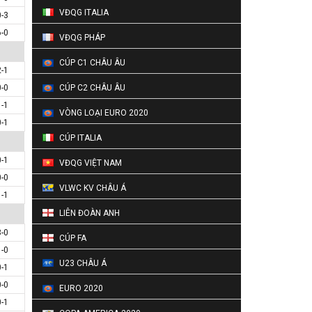
VĐQG ITALIA
0-3
6-0
VĐQG PHÁP
CÚP C1 CHÂU ÂU
2-1
0-0
CÚP C2 CHÂU ÂU
1-1
VÒNG LOẠI EURO 2020
0-1
CÚP ITALIA
0-1
VĐQG VIỆT NAM
0-0
VLWC KV CHÂU Á
1-1
LIÊN ĐOÀN ANH
3-0
CÚP FA
1-0
U23 CHÂU Á
0-1
0-0
EURO 2020
0-1