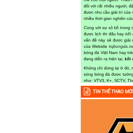
đối với rất nhiều người, 
Tajikistan
được nhu cầu giải trí củ
Thái Lan
nhiều thời gian nghiên c
Thế Giới
Cùng với sự xô bồ trong c
Thổ Nhĩ Kỳ
được lịch thi đấu hay
kết
vấn đề này sẽ được giải 
Thụy Sỹ
của Website
kqbongda.ne
Thụy Điển
bóng đá Việt Nam hay trên
đang diễn ra hiện tại,
kết
Trung Quốc
Không chỉ dừng lại ở đó,
Tunisia
sóng bóng đá được tường 
Tây Ban Nha
như: VTV3, K+, SCTV, Thể
UAE
nào trong từng mùa gi
TIN THỂ THAO MỚ
Kqbongda
để cập nhật th
Ukraina
Uruguay
Lịch thi đấu được cập n
Uzbekistan
Tại
Lịch Thi Đấu
của ch
từng trận đấu bóng đá diễ
Venezuela
✓ Giải đấu bóng đá Ngoại
Việt Nam