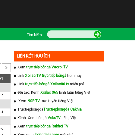
Tìm kiếm
LIÊN KẾT HỮU ÍCH
Xem
trực tiếp bóngá Vaoroi TV
Link
Xoilac TV trực tiếp bóngá
hôm nay
H1
Link
trực tiếp bóngá Xoilac86.tv
miễn phí
Đối tác: Kênh
Xoilac 365
bình luận tiếng Việt.
0-0
Xem:
90P TV
trực tuyến tiếng Việt
Tructiepbongda
Tructiepbongda Cakhia
1-1
Kênh: Xem bóngá
VeboTV
tiếng Việt
Xem
trực tiếp bóngá Rakhoi TV
1-0
Xem ngay
bongdalu com
mới nhất