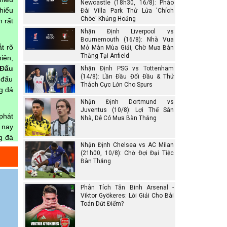
Newcastle (18h30, 16/8): Pháo
hiểu
Đài Villa Park Thử Lửa 'Chích
Chòe' Khủng Hoảng
 rất
Nhận Định Liverpool vs
Bournemouth (16/8): Nhà Vua
t rõ
Mở Màn Mùa Giải, Chờ Mưa Bàn
Thắng Tại Anfield
iên,
 Đấu
Nhận Định PSG vs Tottenham
(14/8): Lần Đầu Đối Đầu & Thử
 đấu
Thách Cực Lớn Cho Spurs
ng đá
Nhận Định Dortmund vs
Juventus (10/8): Lợi Thế Sân
phát
Nhà, Dễ Có Mưa Bàn Thắng
 nay
g đá
Nhận Định Chelsea vs AC Milan
rang
(21h00, 10/8): Chờ Đợi Đại Tiệc
Bàn Thắng
Phân Tích Tân Binh Arsenal -
gian
Viktor Gyökeres: Lời Giải Cho Bài
Toán Dứt Điểm?