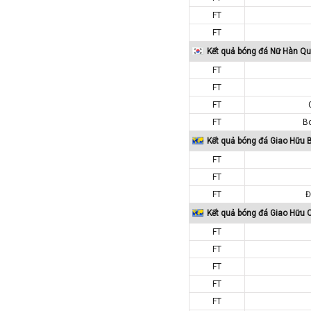
Colombia
FT
FT
Costa Rica
Kết quả bóng đá Nữ Hàn Q
Croatia
FT
Ecuador
FT
Estonia
FT
Georgia
FT
B
Gibralta
Kết quả bóng đá Giao Hữu 
Honduras
FT
Hungary
FT
FT
Đ
Hy Lạp
Kết quả bóng đá Giao Hữu 
Hà Lan
FT
Hàn Quốc
FT
Hồng Kông
FT
Iceland
FT
Indonesia
FT