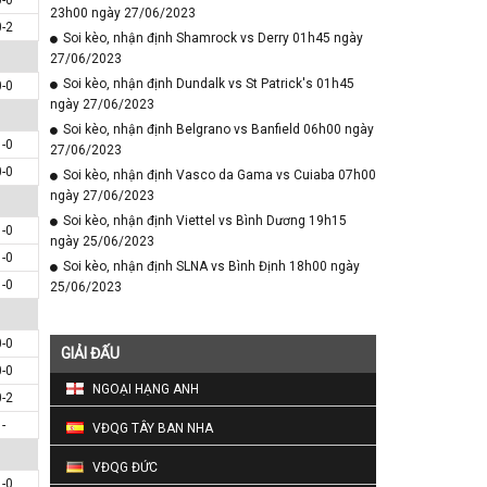
23h00 ngày 27/06/2023
0-2
Soi kèo, nhận định Shamrock vs Derry 01h45 ngày
27/06/2023
Soi kèo, nhận định Dundalk vs St Patrick's 01h45
0-0
ngày 27/06/2023
Soi kèo, nhận định Belgrano vs Banfield 06h00 ngày
1-0
27/06/2023
0-0
Soi kèo, nhận định Vasco da Gama vs Cuiaba 07h00
ngày 27/06/2023
Soi kèo, nhận định Viettel vs Bình Dương 19h15
1-0
ngày 25/06/2023
1-0
Soi kèo, nhận định SLNA vs Bình Định 18h00 ngày
1-0
25/06/2023
0-0
GIẢI ĐẤU
0-0
NGOẠI HẠNG ANH
0-2
-
VĐQG TÂY BAN NHA
VĐQG ĐỨC
1-0