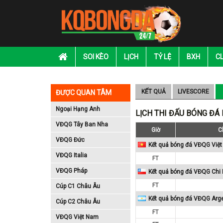
SOI KÈO
LỊCH
TỶ LỆ
BXH
C
KẾT QUẢ
LIVESCORE
ĐƯỢC QUAN TÂM
Ngoại Hạng Anh
LỊCH THI ĐẤU BÓNG ĐÁ
VĐQG Tây Ban Nha
Giờ
C
VĐQG Đức
Kết quả bóng đá VĐQG Việ
VĐQG Italia
FT
VĐQG Pháp
Kết quả bóng đá VĐQG Chi 
FT
Cúp C1 Châu Âu
Kết quả bóng đá VĐQG Arg
Cúp C2 Châu Âu
FT
VĐQG Việt Nam