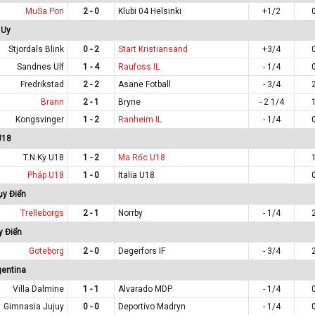
MuSa Pori
2 - 0
Klubi 04 Helsinki
+1/2
 Uy
Stjordals Blink
0 - 2
Start Kristiansand
+3/4
Sandnes Ulf
1 - 4
Raufoss IL
- 1/4
Fredrikstad
2 - 2
Asane Fotball
- 3/4
Brann
2 - 1
Bryne
- 2 1/4
Kongsvinger
1 - 2
Ranheim IL
- 1/4
U18
T.N.Kỳ U18
1 - 2
Ma Rốc U18
Pháp U18
1 - 0
Italia U18
ụy Điển
Trelleborgs
2 - 1
Norrby
- 1/4
y Điển
Goteborg
2 - 0
Degerfors IF
- 3/4
gentina
Villa Dalmine
1 - 1
Alvarado MDP
- 1/4
Gimnasia Jujuy
0 - 0
Deportivo Madryn
- 1/4