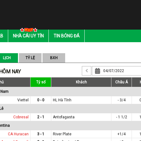
LB
NHÀ CÁI UY TÍN
TIN BÓNG ĐÁ
LỊCH
TỶ LỆ
BXH
 HÔM NAY
hủ
Tỷ số
Khách
Châu Á
t Nam
Viettel
0 - 0
HL Hà Tĩnh
- 3/4
Lê
Cobresal
2 - 1
Antofagasta
- 1 1/2
entina
CA Huracan
3 - 1
River Plate
+1/4