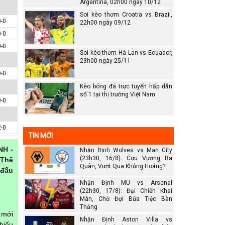
Argentina, 02h00 ngày 10/12
Soi kèo thơm Croatia vs Brazil,
0-0
22h00 ngày 09/12
0-0
0-0
Soi kèo thơm Hà Lan vs Ecuador,
23h00 ngày 25/11
0-0
Kèo bóng đá trực tuyến hấp dẫn
số 1 tại thị trường Việt Nam
0-0
2-0
TIN MỚI
NH -
Nhận Định Wolves vs Man City
(23h30, 16/8): Cựu Vương Ra
 Thế
Quân, Vượt Qua Khủng Hoảng?
 đấu
Nhận Định MU vs Arsenal
(22h30, 17/8): Đại Chiến Khai
Màn, Chờ Đợi Bữa Tiệc Bàn
Thắng
 mới
Nhận Định Aston Villa vs
hiếu