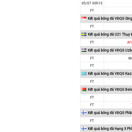
Iran
05/07 00h15
Iraq
FT
Kết quả bóng đá VĐQG Sin
Ireland
FT
Israel
Kết quả bóng đá U21 Thụy 
Italia
FT
AF
Jordan
Kết quả bóng đá VĐQG Uzb
Kazakhstan
FT
M
Kosovo
FT
Kuwait
Kết quả bóng đá VĐQG Kaz
Lao
FT
Latvia
Kết quả bóng đá VĐQG Bel
Li băng
FT
Liechtenstein
FT
Kết quả bóng đá VĐQG Phầ
Lithuania
FT
Luxembourg
Kết quả bóng đá Hạng 3 Ph
Ma rốc