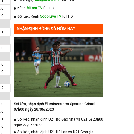
1-1
Kênh
Mitom TV
full HD
2-0
1-0
Đối tác: Kênh
Soco Live TV
full HD
NHẬN ĐỊNH BÓNG ĐÁ HÔM NAY
0-1
3-0
0-0
3-0
2-2
0-0
Soi kèo, nhận định Fluminense vs Sporting Cristal
07h00 ngày 28/06/2023
2-0
0-1
Soi kèo, nhận định U21 Bồ Đào Nha vs U21 Bỉ 23h00
ngày 27/06/2023
1-0
Soi kèo, nhận định U21 Hà Lan vs U21 Georgia
0-0