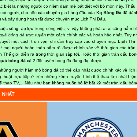
đặc biệt là những người có niềm đam mê bất diệt với bộ môn này. Thấu 
a mọi người, cho nên các chuyên gia hàng đầu của
Kq Bóng Đá
đã dành
ứu và xây dựng hoàn tất được chuyên mục Lịch Thi Đấu.
uộc sống, áp lực trong công việc, vì vậy không phải ai ai cũng nắm bắ
 quả bóng đá trực tuyến
một cách chính xác và hoàn hảo nhất. Tuy nh
quyết một cách trọn vẹn, chỉ cần truy cập vào chuyên mục
Lịch Thi
t
mọi người hoàn toàn nắm rõ được chính xác về thời gian các trận
 Thế giới diễn ra trong thời gian sắp tới. Hoặc thời gian trận đấu bó
 quả bóng đá
cả 2 đội tuyển bóng đá đang đạt được.
 những người hâm mộ bóng đá có thể cập nhật được chính xác về lịch 
thuật trực tiếp ở trên những kênh truyền hình thể thao lớn nhất hiện
 thao TV,... Nếu như bạn không muốn bỏ lỡ bất kỳ một trận đấu bón
ải, hãy thường xuyên vào chuyên mục
Lịch Thi Đấu
tại chuyên t
I NHẤT
ông tin chính xác nhất nhé!
hật chính xác trong toàn bộ các giải đấu
uyên trang
kqbongda.net
sẽ cập nhanh chóng và chính xác nhất thời 
n ra ở trong từng giải đấu như:
 hạng Anh;