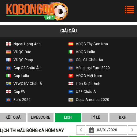
GIẢI ĐẤU
Ngoại Hạng Anh
VĐQG Tây Ban Nha
VĐQG Đức
VĐQG Italia
VĐQG Pháp
Cúp C1 Châu Âu
Cúp C2 Châu Âu
Vòng loại Euro 2020
Cúp Italia
VĐQG Việt Nam
VLWC KV Châu Á
Liên Đoàn Anh
Cúp FA
U23 Châu Á
Euro 2020
Copa America 2020
KẾT QUẢ
LIVESCORE
LỊCH
TỶ LỆ
BXH
LỊCH THI ĐẤU BÓNG ĐÁ HÔM NAY