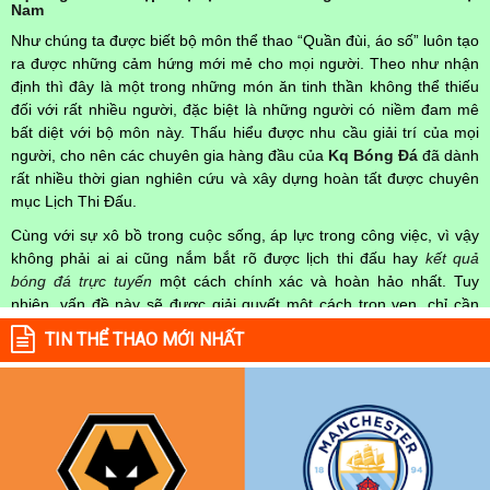
Nam
Như chúng ta được biết bộ môn thể thao “Quần đùi, áo số” luôn tạo
ra được những cảm hứng mới mẻ cho mọi người. Theo như nhận
định thì đây là một trong những món ăn tinh thần không thể thiếu
đối với rất nhiều người, đặc biệt là những người có niềm đam mê
bất diệt với bộ môn này. Thấu hiểu được nhu cầu giải trí của mọi
người, cho nên các chuyên gia hàng đầu của
Kq Bóng Đá
đã dành
rất nhiều thời gian nghiên cứu và xây dựng hoàn tất được chuyên
mục Lịch Thi Đấu.
Cùng với sự xô bồ trong cuộc sống, áp lực trong công việc, vì vậy
không phải ai ai cũng nắm bắt rõ được lịch thi đấu hay
kết quả
bóng đá trực tuyến
một cách chính xác và hoàn hảo nhất. Tuy
nhiên, vấn đề này sẽ được giải quyết một cách trọn vẹn, chỉ cần
truy cập vào chuyên mục
Lịch Thi Đấu
của Website
kqbongda.net
TIN THỂ THAO MỚI NHẤT
mọi người hoàn toàn nắm rõ được chính xác về thời gian các trận
đấu bóng đá Việt Nam hay trên Thế giới diễn ra trong thời gian sắp
tới. Hoặc thời gian trận đấu bóng đá đang diễn ra hiện tại,
kết quả
bóng đá
cả 2 đội tuyển bóng đá đang đạt được.
Không chỉ dừng lại ở đó, những người hâm mộ bóng đá có thể cập
nhật được chính xác về lịch phát sóng bóng đá được tường thuật