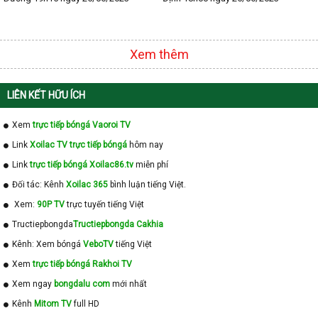
Xem thêm
LIÊN KẾT HỮU ÍCH
Xem
trực tiếp bóngá Vaoroi TV
Link
Xoilac TV trực tiếp bóngá
hôm nay
Link
trực tiếp bóngá Xoilac86.tv
miễn phí
Đối tác: Kênh
Xoilac 365
bình luận tiếng Việt.
Xem:
90P TV
trực tuyến tiếng Việt
Tructiepbongda
Tructiepbongda Cakhia
Kênh: Xem bóngá
VeboTV
tiếng Việt
Xem
trực tiếp bóngá Rakhoi TV
Xem ngay
bongdalu com
mới nhất
Kênh
Mitom TV
full HD