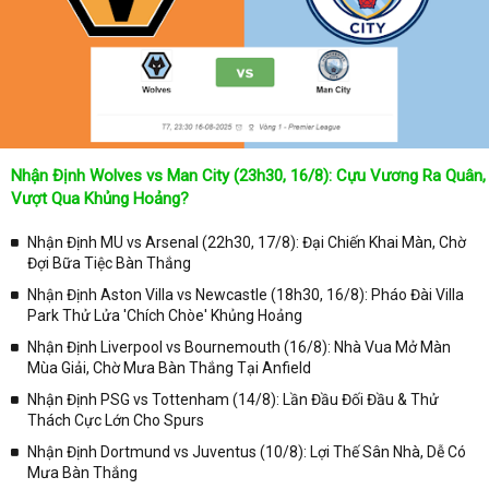
trực tiếp ở trên những kênh truyền hình thể thao lớn nhất hiện nay
như: VTV3, K+, SCTV, Thể thao TV,... Nếu như bạn không muốn
bỏ lỡ bất kỳ một trận đấu bóng đá nào trong từng mùa giải, hãy
thường xuyên vào chuyên mục
Lịch Thi Đấu
tại chuyên trang
Kqbongda
để cập nhật thông tin chính xác nhất nhé!
Lịch thi đấu được cập nhật chính xác trong toàn bộ các giải
đấu
Nhận Định Wolves vs Man City (23h30, 16/8): Cựu Vương Ra Quân,
Tại
Lịch Thi Đấu
của chuyên trang
kqbongda.net
sẽ cập nhanh
Vượt Qua Khủng Hoảng?
chóng và chính xác nhất thời gian từng trận đấu bóng đá diễn ra ở
trong từng giải đấu như:
Nhận Định MU vs Arsenal (22h30, 17/8): Đại Chiến Khai Màn, Chờ
Đợi Bữa Tiệc Bàn Thắng
✓ Giải đấu bóng đá Ngoại hạng Anh;
Nhận Định Aston Villa vs Newcastle (18h30, 16/8): Pháo Đài Villa
✓ Giải bóng Cúp C1 Châu Âu;
Park Thử Lửa 'Chích Chòe' Khủng Hoảng
✓ Giải Cúp C2 Châu Âu;
Nhận Định Liverpool vs Bournemouth (16/8): Nhà Vua Mở Màn
Mùa Giải, Chờ Mưa Bàn Thắng Tại Anfield
✓ Giải VĐQG Tây Ban Nha;
Nhận Định PSG vs Tottenham (14/8): Lần Đầu Đối Đầu & Thử
✓ VĐQG Đức;
Thách Cực Lớn Cho Spurs
✓ Giải VĐQG Italia;
Nhận Định Dortmund vs Juventus (10/8): Lợi Thế Sân Nhà, Dễ Có
✓ VĐQG Pháp;
Mưa Bàn Thắng