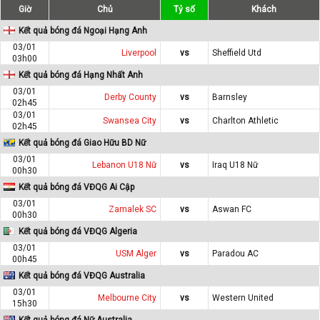
Giờ
Chủ
Tỷ số
Khách
Kết quả bóng đá Ngoại Hạng Anh
03/01
Liverpool
vs
Sheffield Utd
03h00
Kết quả bóng đá Hạng Nhất Anh
03/01
Derby County
vs
Barnsley
02h45
03/01
Swansea City
vs
Charlton Athletic
02h45
Kết quả bóng đá Giao Hữu BD Nữ
03/01
Lebanon U18 Nữ
vs
Iraq U18 Nữ
00h30
Kết quả bóng đá VĐQG Ai Cập
03/01
Zamalek SC
vs
Aswan FC
00h30
Kết quả bóng đá VĐQG Algeria
03/01
USM Alger
vs
Paradou AC
00h45
Kết quả bóng đá VĐQG Australia
03/01
Melbourne City
vs
Western United
15h30
Kết quả bóng đá Nữ Australia