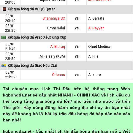
20h00
Kết quả bóng đá VĐQG Qatar
03/01
Shahaniya SC
vs
Al Garrafa
20h10
03/01
Umm salal
vs
Al Rayyan
22h20
Kết quả bóng đá Arập Xêut King Cup
03/01
Al Ettifaq
vs
Ohud Medina
21h40
03/01
Al Faisaly (KSA)
vs
Al Hilal
23h50
Kết quả bóng đá Giao Hữu CLB
03/01
Orleans
vs
Auxerre
22h59
Tại chuyên mục Lịch Thi Đấu trên hệ thống trang Web
kqbongda.net sẽ cập nhật NHANH - CHÍNH XÁC về lịch đấu cụ
thể trong từng giải bóng đá lớn/ nhỏ trên nhỏ nước và trên
Thế giới. Hãy cùng đồng hành cùng địa chỉ uy tín bậc nhất
này để không bỏ lỡ bất kỳ trận đấu bóng đá hấp dẫn nào các
bạn nhé!
kqbongda.net - Cập nhật lịch thi đấu bóng đá nhanh số 1 Việt