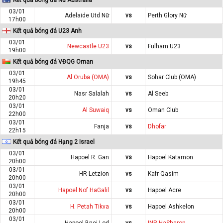
03/01
Adelaide Utd Nữ
vs
Perth Glory Nữ
17h00
Kết quả bóng đá U23 Anh
03/01
Newcastle U23
vs
Fulham U23
19h00
Kết quả bóng đá VĐQG Oman
03/01
Al Oruba (OMA)
vs
Sohar Club (OMA)
19h45
03/01
Nasr Salalah
vs
Al Seeb
20h20
03/01
Al Suwaiq
vs
Oman Club
22h00
03/01
Fanja
vs
Dhofar
22h15
Kết quả bóng đá Hạng 2 Israel
03/01
Hapoel R. Gan
vs
Hapoel Katamon
20h00
03/01
HR Letzion
vs
Kafr Qasim
20h00
03/01
Hapoel Nof HaGalil
vs
Hapoel Acre
20h00
03/01
H. Petah Tikva
vs
Hapoel Ashkelon
20h00
03/01
Hapoel Bnei Lod
vs
INR HaSharon