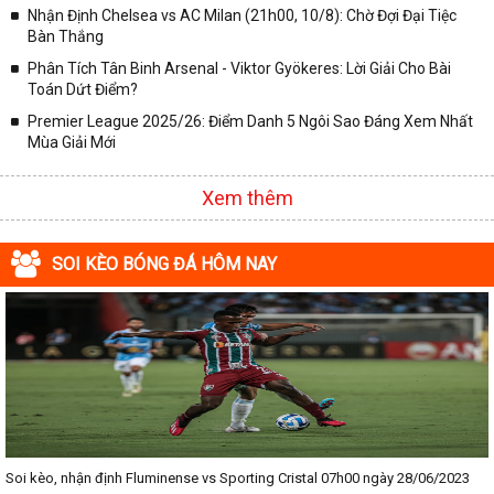
Nhận Định Chelsea vs AC Milan (21h00, 10/8): Chờ Đợi Đại Tiệc
✓ Liên Đoàn Anh;
Bàn Thắng
✓ Cúp FA;
Phân Tích Tân Binh Arsenal - Viktor Gyökeres: Lời Giải Cho Bài
✓ U23 Châu Á;
Toán Dứt Điểm?
✓ Euro 2020;
Premier League 2025/26: Điểm Danh 5 Ngôi Sao Đáng Xem Nhất
Mùa Giải Mới
✓ VLWC KV Châu Á;
✓ Copa America 2020;
Xem thêm
✓ Các giải đấu bóng đá khác.
Vì vậy, đồng hành cùng với chuyên trang
kqbongda.net
các bạn
SOI KÈO BÓNG ĐÁ HÔM NAY
sẽ không bỏ lỡ bất kỳ trận đấu bóng đá nào, đặc biệt là những trận
bóng siêu kinh điển tại các giải bóng đá lớn nhất trên Thế giới. Tại
đây, mọi người sẽ có thể khai thác thêm được rất nhiều những
thông tin liên quan đến trận đấu bóng đá sắp diễn ra như:
✓ Thời gian chính xác trận đấu diễn ra;
✓ Đội hình thi đấu dự kiến;
✓ Thông tin chính xác về tương quan lực lượng của 2 đội tuyển
bóng đá;
Soi kèo, nhận định Fluminense vs Sporting Cristal 07h00 ngày 28/06/2023