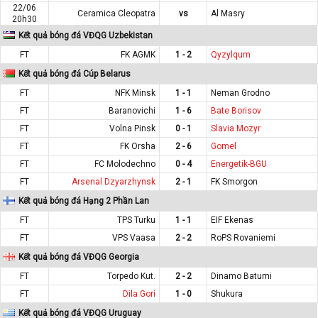
22/06
Ceramica Cleopatra
vs
Al Masry
20h30
Kết quả bóng đá VĐQG Uzbekistan
FT
FK AGMK
1 - 2
Qyzylqum
Kết quả bóng đá Cúp Belarus
FT
NFK Minsk
1 - 1
Neman Grodno
FT
Baranovichi
1 - 6
Bate Borisov
FT
Volna Pinsk
0 - 1
Slavia Mozyr
FT
FK Orsha
2 - 6
Gomel
FT
FC Molodechno
0 - 4
Energetik-BGU
FT
Arsenal Dzyarzhynsk
2 - 1
FK Smorgon
Kết quả bóng đá Hạng 2 Phần Lan
FT
TPS Turku
1 - 1
EIF Ekenas
FT
VPS Vaasa
2 - 2
RoPS Rovaniemi
Kết quả bóng đá VĐQG Georgia
FT
Torpedo Kut.
2 - 2
Dinamo Batumi
FT
Dila Gori
1 - 0
Shukura
Kết quả bóng đá VĐQG Uruguay