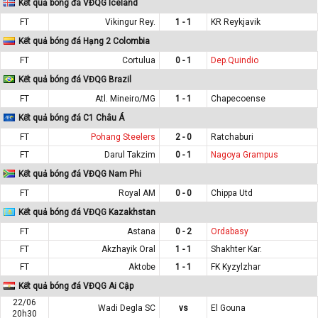
Kết quả bóng đá VĐQG Iceland
FT
Vikingur Rey.
1 - 1
KR Reykjavik
Kết quả bóng đá Hạng 2 Colombia
FT
Cortulua
0 - 1
Dep.Quindio
Kết quả bóng đá VĐQG Brazil
FT
Atl. Mineiro/MG
1 - 1
Chapecoense
Kết quả bóng đá C1 Châu Á
FT
Pohang Steelers
2 - 0
Ratchaburi
FT
Darul Takzim
0 - 1
Nagoya Grampus
Kết quả bóng đá VĐQG Nam Phi
FT
Royal AM
0 - 0
Chippa Utd
Kết quả bóng đá VĐQG Kazakhstan
FT
Astana
0 - 2
Ordabasy
FT
Akzhayik Oral
1 - 1
Shakhter Kar.
FT
Aktobe
1 - 1
FK Kyzylzhar
Kết quả bóng đá VĐQG Ai Cập
22/06
Wadi Degla SC
vs
El Gouna
20h30