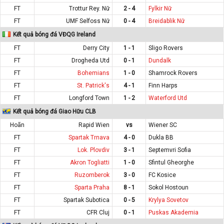
FT
Trottur Rey. Nữ
2 - 4
Fylkir Nữ
FT
UMF Selfoss Nữ
0 - 4
Breidablik Nữ
Kết quả bóng đá VĐQG Ireland
FT
Derry City
1 - 1
Sligo Rovers
FT
Drogheda Utd
0 - 1
Dundalk
FT
Bohemians
1 - 0
Shamrock Rovers
FT
St. Patrick's
4 - 1
Finn Harps
FT
Longford Town
1 - 2
Waterford Utd
Kết quả bóng đá Giao Hữu CLB
Hoãn
Rapid Wien
vs
Wiener SC
FT
Spartak Trnava
4 - 0
Dukla BB
FT
Lok. Plovdiv
3 - 1
Septemvri Sofia
FT
Akron Togliatti
1 - 0
Sfintul Gheorghe
FT
Ruzomberok
3 - 0
FC Kosice
FT
Sparta Praha
8 - 1
Sokol Hostoun
FT
Spartak Subotica
0 - 5
Krylya Sovetov
FT
CFR Cluj
0 - 1
Puskas Akademia