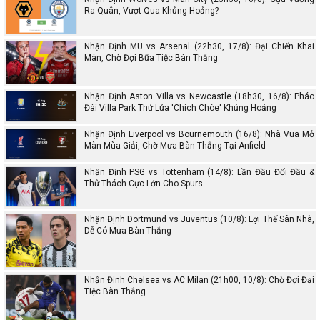
Ra Quân, Vượt Qua Khủng Hoảng?
Nhận Định MU vs Arsenal (22h30, 17/8): Đại Chiến Khai
Màn, Chờ Đợi Bữa Tiệc Bàn Thắng
Nhận Định Aston Villa vs Newcastle (18h30, 16/8): Pháo
Đài Villa Park Thử Lửa 'Chích Chòe' Khủng Hoảng
Nhận Định Liverpool vs Bournemouth (16/8): Nhà Vua Mở
Màn Mùa Giải, Chờ Mưa Bàn Thắng Tại Anfield
Nhận Định PSG vs Tottenham (14/8): Lần Đầu Đối Đầu &
Thử Thách Cực Lớn Cho Spurs
Nhận Định Dortmund vs Juventus (10/8): Lợi Thế Sân Nhà,
Dễ Có Mưa Bàn Thắng
Nhận Định Chelsea vs AC Milan (21h00, 10/8): Chờ Đợi Đại
Tiệc Bàn Thắng