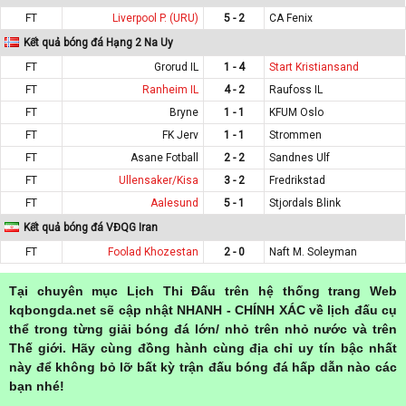
FT
Liverpool P. (URU)
5 - 2
CA Fenix
Kết quả bóng đá Hạng 2 Na Uy
FT
Grorud IL
1 - 4
Start Kristiansand
FT
Ranheim IL
4 - 2
Raufoss IL
FT
Bryne
1 - 1
KFUM Oslo
FT
FK Jerv
1 - 1
Strommen
FT
Asane Fotball
2 - 2
Sandnes Ulf
FT
Ullensaker/Kisa
3 - 2
Fredrikstad
FT
Aalesund
5 - 1
Stjordals Blink
Kết quả bóng đá VĐQG Iran
FT
Foolad Khozestan
2 - 0
Naft M. Soleyman
Tại chuyên mục Lịch Thi Đấu trên hệ thống trang Web
kqbongda.net sẽ cập nhật NHANH - CHÍNH XÁC về lịch đấu cụ
thể trong từng giải bóng đá lớn/ nhỏ trên nhỏ nước và trên
Thế giới. Hãy cùng đồng hành cùng địa chỉ uy tín bậc nhất
này để không bỏ lỡ bất kỳ trận đấu bóng đá hấp dẫn nào các
bạn nhé!