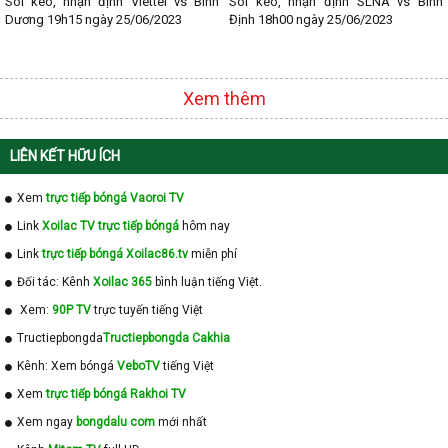
Soi kèo, nhận định Viettel vs Bình
Soi kèo, nhận định SLNA vs Bình
Dương 19h15 ngày 25/06/2023
Định 18h00 ngày 25/06/2023
Xem thêm
LIÊN KẾT HỮU ÍCH
Xem
trực tiếp bóngá Vaoroi TV
Link
Xoilac TV trực tiếp bóngá
hôm nay
Link
trực tiếp bóngá Xoilac86.tv
miễn phí
Đối tác: Kênh
Xoilac 365
bình luận tiếng Việt.
Xem:
90P TV
trực tuyến tiếng Việt
Tructiepbongda
Tructiepbongda Cakhia
Kênh: Xem bóngá
VeboTV
tiếng Việt
Xem
trực tiếp bóngá Rakhoi TV
Xem ngay
bongdalu com
mới nhất