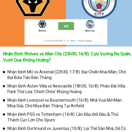
nhật được chính xác về lịch phát sóng bóng đá được tường thuật
trực tiếp ở trên những kênh truyền hình thể thao lớn nhất hiện nay
như: VTV3, K+, SCTV, Thể thao TV,... Nếu như bạn không muốn
bỏ lỡ bất kỳ một trận đấu bóng đá nào trong từng mùa giải, hãy
thường xuyên vào chuyên mục
Lịch Thi Đấu
tại chuyên trang
Kqbongda
để cập nhật thông tin chính xác nhất nhé!
Lịch thi đấu được cập nhật chính xác trong toàn bộ các giải
đấu
Nhận Định Wolves vs Man City (23h30, 16/8): Cựu Vương Ra Quân,
Tại
Lịch Thi Đấu
của chuyên trang
kqbongda.net
sẽ cập nhanh
Vượt Qua Khủng Hoảng?
chóng và chính xác nhất thời gian từng trận đấu bóng đá diễn ra ở
trong từng giải đấu như:
Nhận Định MU vs Arsenal (22h30, 17/8): Đại Chiến Khai Màn, Chờ
Đợi Bữa Tiệc Bàn Thắng
✓ Giải đấu bóng đá Ngoại hạng Anh;
Nhận Định Aston Villa vs Newcastle (18h30, 16/8): Pháo Đài Villa
✓ Giải bóng Cúp C1 Châu Âu;
Park Thử Lửa 'Chích Chòe' Khủng Hoảng
✓ Giải Cúp C2 Châu Âu;
Nhận Định Liverpool vs Bournemouth (16/8): Nhà Vua Mở Màn
Mùa Giải, Chờ Mưa Bàn Thắng Tại Anfield
✓ Giải VĐQG Tây Ban Nha;
Nhận Định PSG vs Tottenham (14/8): Lần Đầu Đối Đầu & Thử
✓ VĐQG Đức;
Thách Cực Lớn Cho Spurs
✓ Giải VĐQG Italia;
Nhận Định Dortmund vs Juventus (10/8): Lợi Thế Sân Nhà, Dễ Có