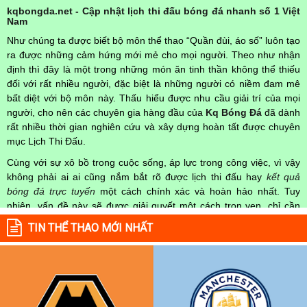
kqbongda.net - Cập nhật lịch thi đấu bóng đá nhanh số 1 Việt
Nam
Như chúng ta được biết bộ môn thể thao “Quần đùi, áo số” luôn tạo
ra được những cảm hứng mới mẻ cho mọi người. Theo như nhận
định thì đây là một trong những món ăn tinh thần không thể thiếu
đối với rất nhiều người, đặc biệt là những người có niềm đam mê
bất diệt với bộ môn này. Thấu hiểu được nhu cầu giải trí của mọi
người, cho nên các chuyên gia hàng đầu của
Kq Bóng Đá
đã dành
rất nhiều thời gian nghiên cứu và xây dựng hoàn tất được chuyên
mục Lịch Thi Đấu.
Cùng với sự xô bồ trong cuộc sống, áp lực trong công việc, vì vậy
không phải ai ai cũng nắm bắt rõ được lịch thi đấu hay
kết quả
bóng đá trực tuyến
một cách chính xác và hoàn hảo nhất. Tuy
nhiên, vấn đề này sẽ được giải quyết một cách trọn vẹn, chỉ cần
truy cập vào chuyên mục
Lịch Thi Đấu
của Website
kqbongda.net
TIN THỂ THAO MỚI NHẤT
mọi người hoàn toàn nắm rõ được chính xác về thời gian các trận
đấu bóng đá Việt Nam hay trên Thế giới diễn ra trong thời gian sắp
tới. Hoặc thời gian trận đấu bóng đá đang diễn ra hiện tại,
kết quả
bóng đá
cả 2 đội tuyển bóng đá đang đạt được.
Không chỉ dừng lại ở đó, những người hâm mộ bóng đá có thể cập