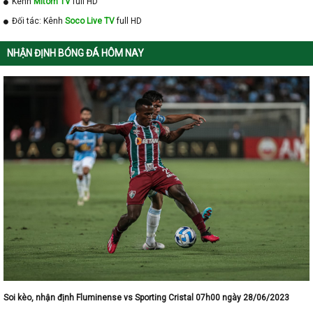
Kênh
Mitom TV
full HD
Đối tác: Kênh
Soco Live TV
full HD
NHẬN ĐỊNH BÓNG ĐÁ HÔM NAY
Soi kèo, nhận định Fluminense vs Sporting Cristal 07h00 ngày 28/06/2023