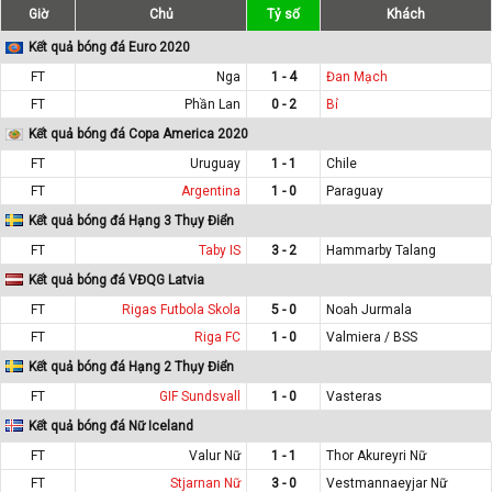
Giờ
Chủ
Tỷ số
Khách
Kết quả bóng đá Euro 2020
FT
Nga
1 - 4
Đan Mạch
FT
Phần Lan
0 - 2
Bỉ
Kết quả bóng đá Copa America 2020
FT
Uruguay
1 - 1
Chile
FT
Argentina
1 - 0
Paraguay
Kết quả bóng đá Hạng 3 Thụy Điển
FT
Taby IS
3 - 2
Hammarby Talang
Kết quả bóng đá VĐQG Latvia
FT
Rigas Futbola Skola
5 - 0
Noah Jurmala
FT
Riga FC
1 - 0
Valmiera / BSS
Kết quả bóng đá Hạng 2 Thụy Điển
FT
GIF Sundsvall
1 - 0
Vasteras
Kết quả bóng đá Nữ Iceland
FT
Valur Nữ
1 - 1
Thor Akureyri Nữ
FT
Stjarnan Nữ
3 - 0
Vestmannaeyjar Nữ