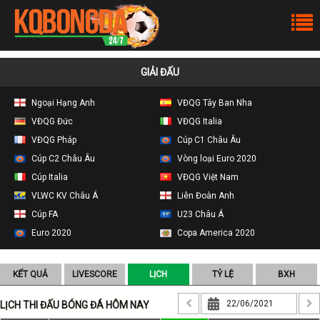
GIẢI ĐẤU
Ngoại Hạng Anh
VĐQG Tây Ban Nha
VĐQG Đức
VĐQG Italia
VĐQG Pháp
Cúp C1 Châu Âu
Cúp C2 Châu Âu
Vòng loại Euro 2020
Cúp Italia
VĐQG Việt Nam
VLWC KV Châu Á
Liên Đoàn Anh
Cúp FA
U23 Châu Á
Euro 2020
Copa America 2020
KẾT QUẢ
LIVESCORE
LỊCH
TỶ LỆ
BXH
LỊCH THI ĐẤU BÓNG ĐÁ HÔM NAY