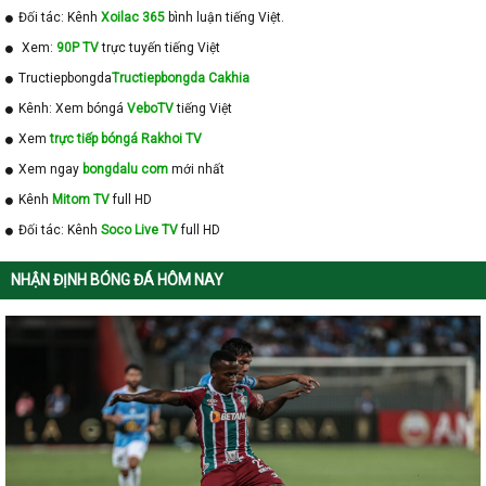
Đối tác: Kênh
Xoilac 365
bình luận tiếng Việt.
Xem:
90P TV
trực tuyến tiếng Việt
Tructiepbongda
Tructiepbongda Cakhia
Kênh: Xem bóngá
VeboTV
tiếng Việt
Xem
trực tiếp bóngá Rakhoi TV
Xem ngay
bongdalu com
mới nhất
Kênh
Mitom TV
full HD
Đối tác: Kênh
Soco Live TV
full HD
NHẬN ĐỊNH BÓNG ĐÁ HÔM NAY