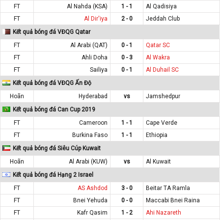
FT
Al Nahda (KSA)
1 - 1
Al Qadisiya
FT
Al Dir'iya
2 - 0
Jeddah Club
Kết quả bóng đá VĐQG Qatar
FT
Al Arabi (QAT)
0 - 1
Qatar SC
FT
Ahli Doha
0 - 3
Al Wakra
FT
Sailiya
0 - 1
Al Duhail SC
Kết quả bóng đá VĐQG Ấn Độ
Hoãn
Hyderabad
vs
Jamshedpur
Kết quả bóng đá Can Cup 2019
FT
Cameroon
1 - 1
Cape Verde
FT
Burkina Faso
1 - 1
Ethiopia
Kết quả bóng đá Siêu Cúp Kuwait
Hoãn
Al Arabi (KUW)
vs
Al Kuwait
Kết quả bóng đá Hạng 2 Israel
FT
AS Ashdod
3 - 0
Beitar TA Ramla
FT
Bnei Yehuda
0 - 0
Maccabi Bnei Raina
FT
Kafr Qasim
1 - 2
Ahi Nazareth