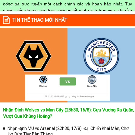
bóng đá trực tuyến
một cách chính xác và hoàn hảo nhất. Tuy
nhiên, vấn đề này sẽ được giải quyết một cách trọn vẹn, chỉ cần
truy cập vào chuyên mục
Lịch Thi Đấu
của Website
kqbongda.net
TIN THỂ THAO MỚI NHẤT
mọi người hoàn toàn nắm rõ được chính xác về thời gian các trận
đấu bóng đá Việt Nam hay trên Thế giới diễn ra trong thời gian sắp
tới. Hoặc thời gian trận đấu bóng đá đang diễn ra hiện tại,
kết quả
bóng đá
cả 2 đội tuyển bóng đá đang đạt được.
Không chỉ dừng lại ở đó, những người hâm mộ bóng đá có thể cập
nhật được chính xác về lịch phát sóng bóng đá được tường thuật
trực tiếp ở trên những kênh truyền hình thể thao lớn nhất hiện nay
như: VTV3, K+, SCTV, Thể thao TV,... Nếu như bạn không muốn
bỏ lỡ bất kỳ một trận đấu bóng đá nào trong từng mùa giải, hãy
thường xuyên vào chuyên mục
Lịch Thi Đấu
tại chuyên trang
Kqbongda
để cập nhật thông tin chính xác nhất nhé!
Lịch thi đấu được cập nhật chính xác trong toàn bộ các giải
đấu
Nhận Định Wolves vs Man City (23h30, 16/8): Cựu Vương Ra Quân,
Tại
Lịch Thi Đấu
của chuyên trang
kqbongda.net
sẽ cập nhanh
Vượt Qua Khủng Hoảng?
chóng và chính xác nhất thời gian từng trận đấu bóng đá diễn ra ở
trong từng giải đấu như:
Nhận Định MU vs Arsenal (22h30, 17/8): Đại Chiến Khai Màn, Chờ
Đợi Bữa Tiệc Bàn Thắng