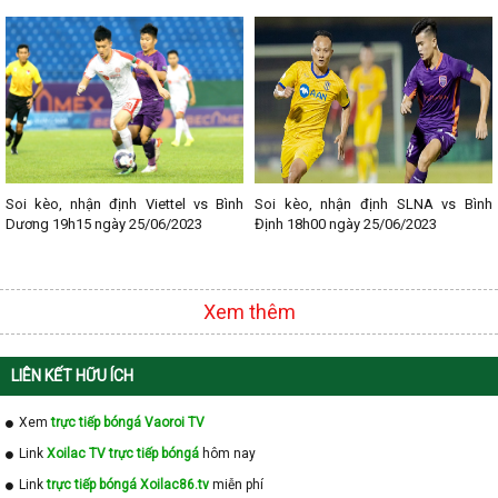
- Lịch thi đấu Serie A
- Lịch thi đấu V - League
- Lịch thi đấu Cup C1
Soi kèo, nhận định Viettel vs Bình
Soi kèo, nhận định SLNA vs Bình
Dương 19h15 ngày 25/06/2023
Định 18h00 ngày 25/06/2023
Xem thêm
LIÊN KẾT HỮU ÍCH
Xem
trực tiếp bóngá Vaoroi TV
Link
Xoilac TV trực tiếp bóngá
hôm nay
Link
trực tiếp bóngá Xoilac86.tv
miễn phí