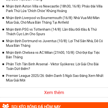
✓ Giải đấu bóng đá Ngoại hạng Anh;
Nhận Định Aston Villa vs Newcastle (18h30, 16/8): Pháo Đài Villa
✓ Giải bóng Cúp C1 Châu Âu;
Park Thử Lửa 'Chích Chòe' Khủng Hoảng
✓ Giải Cúp C2 Châu Âu;
Nhận Định Liverpool vs Bournemouth (16/8): Nhà Vua Mở Màn
Mùa Giải, Chờ Mưa Bàn Thắng Tại Anfield
✓ Giải VĐQG Tây Ban Nha;
Nhận Định PSG vs Tottenham (14/8): Lần Đầu Đối Đầu & Thử
✓ VĐQG Đức;
Thách Cực Lớn Cho Spurs
✓ Giải VĐQG Italia;
Nhận Định Dortmund vs Juventus (10/8): Lợi Thế Sân Nhà, Dễ Có
✓ VĐQG Pháp;
Mưa Bàn Thắng
Nhận Định Chelsea vs AC Milan (21h00, 10/8): Chờ Đợi Đại Tiệc
✓ Liên Đoàn Anh;
Bàn Thắng
✓ Cúp FA;
Phân Tích Tân Binh Arsenal - Viktor Gyökeres: Lời Giải Cho Bài
✓ U23 Châu Á;
Toán Dứt Điểm?
✓ Euro 2020;
Premier League 2025/26: Điểm Danh 5 Ngôi Sao Đáng Xem Nhất
Mùa Giải Mới
✓ VLWC KV Châu Á;
✓ Copa America 2020;
Xem thêm
✓ Các giải đấu bóng đá khác.
Vì vậy, đồng hành cùng với chuyên trang
kqbongda.net
các bạn
SOI KÈO BÓNG ĐÁ HÔM NAY