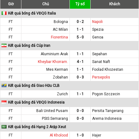
Giờ
Chủ
Tỷ số
Khách
Kết quả bóng đá VĐQG Italia
FT
Bologna
0 - 2
Napoli
FT
AC Milan
1 - 1
Spezia
FT
Fiorentina
5 - 0
Genoa
Kết quả bóng đá Cúp Iran
FT
Aluminium Arak
1 - 1
Sepahan
FT
Kheybar Khorram.
4 - 1
Sanat Naft
FT
Mes Kerman
1 - 1
Foolad Khozestan
FT
Zobahan
0 - 3
Persepolis
Kết quả bóng đá Giao Hữu CLB
FT
Zurich
1 - 1
Pogon Szczecin
Kết quả bóng đá VĐQG Indonesia
FT
Bali United Pusam
0 - 0
Persita Tangerang
FT
PSIS Semarang
0 - 0
Arema Indonesia
Kết quả bóng đá Hạng 2 Arập Xeut
FT
Al Kholood
1 - 0
Hajer