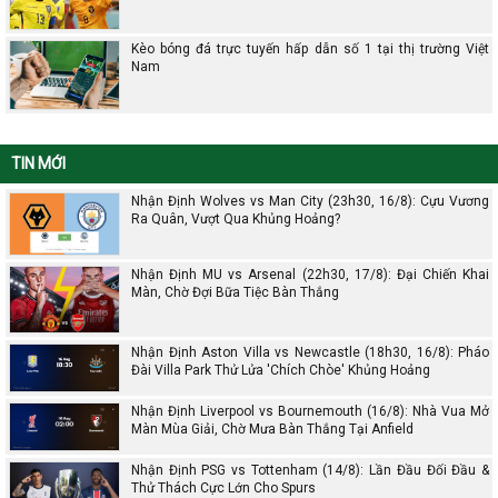
Kèo bóng đá trực tuyến hấp dẫn số 1 tại thị trường Việt
Nam
TIN MỚI
Nhận Định Wolves vs Man City (23h30, 16/8): Cựu Vương
Ra Quân, Vượt Qua Khủng Hoảng?
Nhận Định MU vs Arsenal (22h30, 17/8): Đại Chiến Khai
Màn, Chờ Đợi Bữa Tiệc Bàn Thắng
Nhận Định Aston Villa vs Newcastle (18h30, 16/8): Pháo
Đài Villa Park Thử Lửa 'Chích Chòe' Khủng Hoảng
Nhận Định Liverpool vs Bournemouth (16/8): Nhà Vua Mở
Màn Mùa Giải, Chờ Mưa Bàn Thắng Tại Anfield
Nhận Định PSG vs Tottenham (14/8): Lần Đầu Đối Đầu &
Thử Thách Cực Lớn Cho Spurs