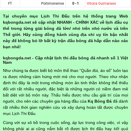
FT
Portimonense
0 - 1
Vitoria Guimaraes
Tại chuyên mục Lịch Thi Đấu trên hệ thống trang Web
kqbongda.net sẽ cập nhật NHANH - CHÍNH XÁC về lịch đấu cụ
thể trong từng giải bóng đá lớn/ nhỏ trên nhỏ nước và trên
Thế giới. Hãy cùng đồng hành cùng địa chỉ uy tín bậc nhất
này để không bỏ lỡ bất kỳ trận đấu bóng đá hấp dẫn nào các
bạn nhé!
kqbongda.net - Cập nhật lịch thi đấu bóng đá nhanh số 1 Việt
Nam
Như chúng ta được biết bộ môn thể thao “Quần đùi, áo số” luôn tạo
ra được những cảm hứng mới mẻ cho mọi người. Theo như nhận
định thì đây là một trong những món ăn tinh thần không thể thiếu
đối với rất nhiều người, đặc biệt là những người có niềm đam mê
bất diệt với bộ môn này. Thấu hiểu được nhu cầu giải trí của mọi
người, cho nên các chuyên gia hàng đầu của
Kq Bóng Đá
đã dành
rất nhiều thời gian nghiên cứu và xây dựng hoàn tất được chuyên
mục Lịch Thi Đấu.
Cùng với sự xô bồ trong cuộc sống, áp lực trong công việc, vì vậy
không phải ai ai cũng nắm bắt rõ được lịch thi đấu hay
kết quả