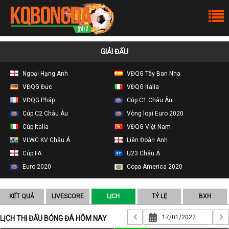
GIẢI ĐẤU
Ngoại Hạng Anh
VĐQG Tây Ban Nha
VĐQG Đức
VĐQG Italia
VĐQG Pháp
Cúp C1 Châu Âu
Cúp C2 Châu Âu
Vòng loại Euro 2020
Cúp Italia
VĐQG Việt Nam
VLWC KV Châu Á
Liên Đoàn Anh
Cúp FA
U23 Châu Á
Euro 2020
Copa America 2020
KẾT QUẢ
LIVESCORE
LỊCH
TỶ LỆ
BXH
LỊCH THI ĐẤU BÓNG ĐÁ HÔM NAY