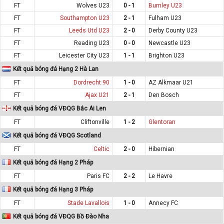
FT
Wolves U23
0 - 1
Burnley U23
FT
Southampton U23
2 - 1
Fulham U23
FT
Leeds Utd U23
2 - 0
Derby County U23
FT
Reading U23
0 - 0
Newcastle U23
FT
Leicester City U23
1 - 1
Brighton U23
Kết quả bóng đá Hạng 2 Hà Lan
FT
Dordrecht 90
1 - 0
AZ Alkmaar U21
FT
Ajax U21
2 - 1
Den Bosch
Kết quả bóng đá VĐQG Bắc Ai Len
FT
Cliftonville
1 - 2
Glentoran
Kết quả bóng đá VĐQG Scotland
FT
Celtic
2 - 0
Hibernian
Kết quả bóng đá Hạng 2 Pháp
FT
Paris FC
2 - 2
Le Havre
Kết quả bóng đá Hạng 3 Pháp
FT
Stade Lavallois
1 - 0
Annecy FC
Kết quả bóng đá VĐQG Bồ Đào Nha