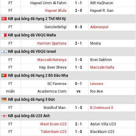
FT
Hapoel Umm Al Fahm
1 - 1
INR HaSharon
FT
Hapoel Afula
2 - 0
Hapoel R. Gan
Kết quả bóng đá Hạng 2 Thổ Nhĩ Kỳ
FT
Genclerbirligi
0 - 3
Adanaspor
Kết quả bóng đá VĐQG Malta
FT
Hamrun Spartans
2 - 1
Mosta
Kết quả bóng đá VĐQG Israel
FT
Maccabi Netanya
1 - 0
Bnei Sakhnin
FT
Hap. Beer Sheva
1 - 2
Maccabi Haifa
Kết quả bóng đá Hạng 2 Bồ Đào Nha
FT
SC Farense
0 - 1
Leixoes
Hoãn
Academica Coim
vs
Rio Ave
Kết quả bóng đá Hạng 3 Đức
FT
Waldhof Man.
1 - 3
B.Dortmund II
Kết quả bóng đá U23 Anh
FT
West Brom U23
2 - 1
Aston Villa U23
FT
Tottenham U23
1 - 0
Blackburn U23