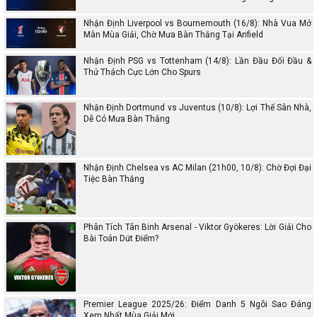
Nhận Định Liverpool vs Bournemouth (16/8): Nhà Vua Mở
Màn Mùa Giải, Chờ Mưa Bàn Thắng Tại Anfield
Nhận Định PSG vs Tottenham (14/8): Lần Đầu Đối Đầu &
Thử Thách Cực Lớn Cho Spurs
Nhận Định Dortmund vs Juventus (10/8): Lợi Thế Sân Nhà,
Dễ Có Mưa Bàn Thắng
Nhận Định Chelsea vs AC Milan (21h00, 10/8): Chờ Đợi Đại
Tiệc Bàn Thắng
Phân Tích Tân Binh Arsenal - Viktor Gyökeres: Lời Giải Cho
Bài Toán Dứt Điểm?
Premier League 2025/26: Điểm Danh 5 Ngôi Sao Đáng
Xem Nhất Mùa Giải Mới