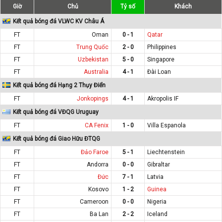
Giờ
Chủ
Tỷ số
Khách
Kết quả bóng đá VLWC KV Châu Á
FT
Oman
0 - 1
Qatar
FT
Trung Quốc
2 - 0
Philippines
FT
Uzbekistan
5 - 0
Singapore
FT
Australia
4 - 1
Đài Loan
Kết quả bóng đá Hạng 2 Thụy Điển
FT
Jonkopings
4 - 1
Akropolis IF
Kết quả bóng đá VĐQG Uruguay
FT
CA Fenix
1 - 0
Villa Espanola
Kết quả bóng đá Giao Hữu ĐTQG
FT
Đảo Faroe
5 - 1
Liechtenstein
FT
Andorra
0 - 0
Gibraltar
FT
Đức
7 - 1
Latvia
FT
Kosovo
1 - 2
Guinea
FT
Cameroon
0 - 0
Nigeria
FT
Ba Lan
2 - 2
Iceland