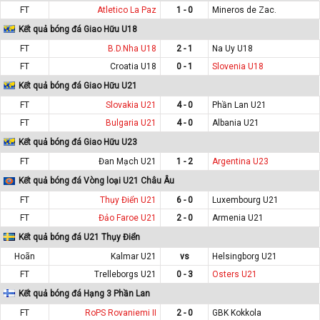
FT
Atletico La Paz
1 - 0
Mineros de Zac.
Kết quả bóng đá Giao Hữu U18
FT
B.D.Nha U18
2 - 1
Na Uy U18
FT
Croatia U18
0 - 1
Slovenia U18
Kết quả bóng đá Giao Hữu U21
FT
Slovakia U21
4 - 0
Phần Lan U21
FT
Bulgaria U21
4 - 0
Albania U21
Kết quả bóng đá Giao Hữu U23
FT
Đan Mạch U21
1 - 2
Argentina U23
Kết quả bóng đá Vòng loại U21 Châu Âu
FT
Thụy Điển U21
6 - 0
Luxembourg U21
FT
Đảo Faroe U21
2 - 0
Armenia U21
Kết quả bóng đá U21 Thụy Điển
Hoãn
Kalmar U21
vs
Helsingborg U21
FT
Trelleborgs U21
0 - 3
Osters U21
Kết quả bóng đá Hạng 3 Phần Lan
FT
RoPS Rovaniemi II
2 - 0
GBK Kokkola