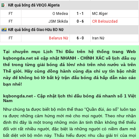
Kết quả bóng đá VĐQG Algeria
FT
O Medea
1 - 1
MC Alger
FT
JSM Skikda
0 - 6
CR Belouizdad
Kết quả bóng đá Giao Hữu BD Nữ
FT
Belarus Nữ
6 - 0
Iran Nữ
Tại chuyên mục Lịch Thi Đấu trên hệ thống trang Web
kqbongda.net sẽ cập nhật NHANH - CHÍNH XÁC về lịch đấu cụ
thể trong từng giải bóng đá lớn/ nhỏ trên nhỏ nước và trên
Thế giới. Hãy cùng đồng hành cùng địa chỉ uy tín bậc nhất
này để không bỏ lỡ bất kỳ trận đấu bóng đá hấp dẫn nào các
bạn nhé!
kqbongda.net - Cập nhật lịch thi đấu bóng đá nhanh số 1 Việt
Nam
Như chúng ta được biết bộ môn thể thao “Quần đùi, áo số” luôn tạo
ra được những cảm hứng mới mẻ cho mọi người. Theo như nhận
định thì đây là một trong những món ăn tinh thần không thể thiếu
đối với rất nhiều người, đặc biệt là những người có niềm đam mê
bất diệt với bộ môn này. Thấu hiểu được nhu cầu giải trí của mọi