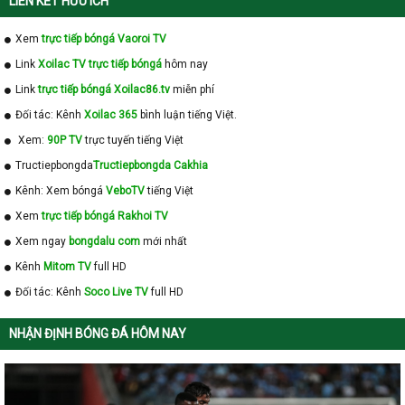
LIÊN KẾT HỮU ÍCH
Xem
trực tiếp bóngá Vaoroi TV
Link
Xoilac TV trực tiếp bóngá
hôm nay
Link
trực tiếp bóngá Xoilac86.tv
miễn phí
Đối tác: Kênh
Xoilac 365
bình luận tiếng Việt.
Xem:
90P TV
trực tuyến tiếng Việt
Tructiepbongda
Tructiepbongda Cakhia
Kênh: Xem bóngá
VeboTV
tiếng Việt
Xem
trực tiếp bóngá Rakhoi TV
Xem ngay
bongdalu com
mới nhất
Kênh
Mitom TV
full HD
Đối tác: Kênh
Soco Live TV
full HD
NHẬN ĐỊNH BÓNG ĐÁ HÔM NAY