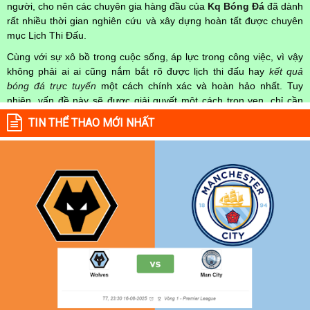
người, cho nên các chuyên gia hàng đầu của
Kq Bóng Đá
đã dành
rất nhiều thời gian nghiên cứu và xây dựng hoàn tất được chuyên
mục Lịch Thi Đấu.
Cùng với sự xô bồ trong cuộc sống, áp lực trong công việc, vì vậy
không phải ai ai cũng nắm bắt rõ được lịch thi đấu hay
kết quả
bóng đá trực tuyến
một cách chính xác và hoàn hảo nhất. Tuy
nhiên, vấn đề này sẽ được giải quyết một cách trọn vẹn, chỉ cần
truy cập vào chuyên mục
Lịch Thi Đấu
của Website
kqbongda.net
TIN THỂ THAO MỚI NHẤT
mọi người hoàn toàn nắm rõ được chính xác về thời gian các trận
đấu bóng đá Việt Nam hay trên Thế giới diễn ra trong thời gian sắp
tới. Hoặc thời gian trận đấu bóng đá đang diễn ra hiện tại,
kết quả
bóng đá
cả 2 đội tuyển bóng đá đang đạt được.
Không chỉ dừng lại ở đó, những người hâm mộ bóng đá có thể cập
nhật được chính xác về lịch phát sóng bóng đá được tường thuật
trực tiếp ở trên những kênh truyền hình thể thao lớn nhất hiện nay
như: VTV3, K+, SCTV, Thể thao TV,... Nếu như bạn không muốn
bỏ lỡ bất kỳ một trận đấu bóng đá nào trong từng mùa giải, hãy
thường xuyên vào chuyên mục
Lịch Thi Đấu
tại chuyên trang
Kqbongda
để cập nhật thông tin chính xác nhất nhé!
Lịch thi đấu được cập nhật chính xác trong toàn bộ các giải