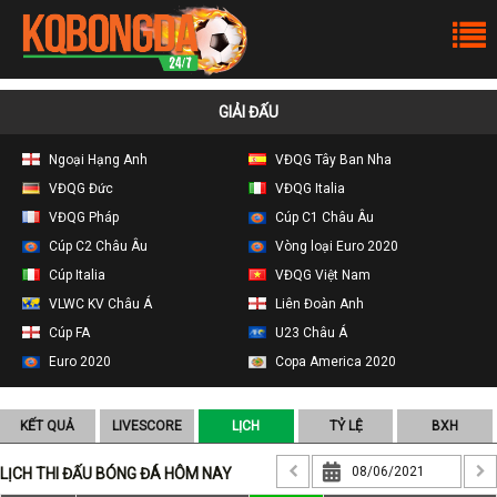
GIẢI ĐẤU
Ngoại Hạng Anh
VĐQG Tây Ban Nha
VĐQG Đức
VĐQG Italia
VĐQG Pháp
Cúp C1 Châu Âu
Cúp C2 Châu Âu
Vòng loại Euro 2020
Cúp Italia
VĐQG Việt Nam
VLWC KV Châu Á
Liên Đoàn Anh
Cúp FA
U23 Châu Á
Euro 2020
Copa America 2020
KẾT QUẢ
LIVESCORE
LỊCH
TỶ LỆ
BXH
LỊCH THI ĐẤU BÓNG ĐÁ HÔM NAY