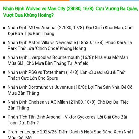
đấu
Nhận Định Wolves vs Man City (23h30, 16/8): Cựu Vương Ra Quân,
Tại
Lịch Thi Đấu
của chuyên trang
kqbongda.net
sẽ cập nhanh
Vượt Qua Khủng Hoảng?
chóng và chính xác nhất thời gian từng trận đấu bóng đá diễn ra ở
trong từng giải đấu như:
Nhận Định MU vs Arsenal (22h30, 17/8): Đại Chiến Khai Màn, Chờ
Đợi Bữa Tiệc Bàn Thắng
✓ Giải đấu bóng đá Ngoại hạng Anh;
Nhận Định Aston Villa vs Newcastle (18h30, 16/8): Pháo Đài Villa
✓ Giải bóng Cúp C1 Châu Âu;
Park Thử Lửa 'Chích Chòe' Khủng Hoảng
✓ Giải Cúp C2 Châu Âu;
Nhận Định Liverpool vs Bournemouth (16/8): Nhà Vua Mở Màn
Mùa Giải, Chờ Mưa Bàn Thắng Tại Anfield
✓ Giải VĐQG Tây Ban Nha;
Nhận Định PSG vs Tottenham (14/8): Lần Đầu Đối Đầu & Thử
✓ VĐQG Đức;
Thách Cực Lớn Cho Spurs
✓ Giải VĐQG Italia;
Nhận Định Dortmund vs Juventus (10/8): Lợi Thế Sân Nhà, Dễ Có
✓ VĐQG Pháp;
Mưa Bàn Thắng
Nhận Định Chelsea vs AC Milan (21h00, 10/8): Chờ Đợi Đại Tiệc
✓ Liên Đoàn Anh;
Bàn Thắng
✓ Cúp FA;
Phân Tích Tân Binh Arsenal - Viktor Gyökeres: Lời Giải Cho Bài
✓ U23 Châu Á;
Toán Dứt Điểm?
✓ Euro 2020;
Premier League 2025/26: Điểm Danh 5 Ngôi Sao Đáng Xem Nhất
Mùa Giải Mới