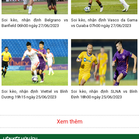
Lịch thi đấu bóng đá các giải nổi bật:
- Lịch thi đấu Ngoại hạng Anh
- Lịch thi đấu La Liga
Soi kèo, nhận định Belgrano vs
Soi kèo, nhận định Vasco da Gama
- Lịch thi đấu Bundesliga
Banfield 06h00 ngày 27/06/2023
vs Cuiaba 07h00 ngày 27/06/2023
- Lịch thi đấu Ligue 1
- Lịch thi đấu Serie A
- Lịch thi đấu V - League
- Lịch thi đấu Cup C1
Soi kèo, nhận định Viettel vs Bình
Soi kèo, nhận định SLNA vs Bình
Dương 19h15 ngày 25/06/2023
Định 18h00 ngày 25/06/2023
Xem thêm