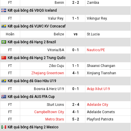
FT
Benin
2 - 2
Zambia
Kết quả bóng đá VĐQG Iceland
FT
Valur Rey.
1 - 1
Vikingur Rey.
Kết quả bóng đá VLWC KV Concacaf
Hoãn
Belize
vs
St.Lucia
Kết quả bóng đá Hạng 2 Brazil
FT
Vitoria/BA
0 - 1
Nautico/PE
Kết quả bóng đá Hạng 2 Trung Quốc
FT
Zibo Cuju
1 - 1
Shaanxi Changan
FT
Zhejiang Greentown
4 - 1
Xinjiang Tianshan
Kết quả bóng đá Giao Hữu U19
FT
Bosnia & Herz U19
0 - 1
Arập Xêut U19
Kết quả bóng đá AUS FFA Cup
FT
Sturt Lions
2 - 4
Adelaide City
FT
Campbelltown City
4 - 1
Adelaide Comets
FT
Metro Stars
5 - 2
Playford Patriots
Kết quả bóng đá Hạng 2 Mexico