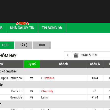
LB
NHÀ CÁI UY TÍN
TIN BÓNG ĐÁ
LỊCH
TỶ LỆ
BXH
 HÔM NAY
hủ
Tỷ số
Khách
Châu Á
c - Đông Bắc
Optik Rathenow
vs
E.Cottbus
+3/4
áp
Paris FC
vs
Chambly
+0
Grenoble
vs
Lens
+1/4
c