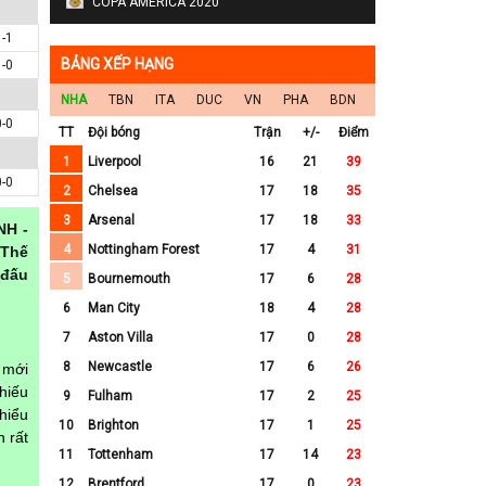
COPA AMERICA 2020
1-1
BẢNG XẾP HẠNG
1-0
NHA
TBN
ITA
DUC
VN
PHA
BDN
0-0
TT
Đội bóng
Trận
+/-
Điểm
1
Liverpool
16
21
39
0-0
2
Chelsea
17
18
35
3
Arsenal
17
18
33
NH -
4
Nottingham Forest
17
4
31
 Thế
 đấu
5
Bournemouth
17
6
28
6
Man City
18
4
28
7
Aston Villa
17
0
28
8
Newcastle
17
6
26
 mới
hiếu
9
Fulham
17
2
25
hiểu
10
Brighton
17
1
25
 rất
11
Tottenham
17
14
23
12
Brentford
17
0
23