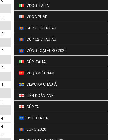
3-0
VĐQG ITALIA
VĐQG PHÁP
0-0
CÚP C1 CHÂU ÂU
0-0
CÚP C2 CHÂU ÂU
VÒNG LOẠI EURO 2020
1-0
CÚP ITALIA
0-0
VĐQG VIỆT NAM
VLWC KV CHÂU Á
1-1
LIÊN ĐOÀN ANH
0-0
CÚP FA
U23 CHÂU Á
0-1
0-1
EURO 2020
0-0