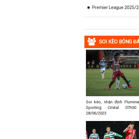
✓ Đội hình thi đấu dự kiến
Premier League 2025/26
Tajikistan
✓ Thông tin chính xác về 
Thái Lan
✓ Những thông tin liên qu
Thế Giới
Lịch thi đấu bóng đá s
Thổ Nhĩ Kỳ
SOI KÈO BÓNG Đ
Tại
kqbongda.net
luôn l
Thụy Sỹ
Thế giới. Theo như nhiều
Thụy Điển
điểm hiện tại. Các trận 
C2, World Cup, Euro,... 
Trung Quốc
thông tin sẽ được cập nhậ
Tunisia
Tại chuyên mục
Lịch Thi
Tây Ban Nha
đấu diễn ra. Không chỉ d
UAE
thông tin, cùng nhìn nhậ
Ukraina
Soi kèo, nhận định Flumine
Kết luận
Uruguay
Sporting Cristal 07h0
Nếu bạn là một người có
28/06/2023
Uzbekistan
mục
Lịch Thi Đấu
của W
thông tin liên quan đến từ
Venezuela
Fan hâm mộ bóng đá các 
Việt Nam