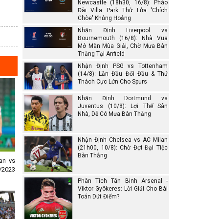
Newcastle (18h30, 16/8): Pháo
Đài Villa Park Thử Lửa 'Chích
Chòe' Khủng Hoảng
Nhận Định Liverpool vs
hất.
Bournemouth (16/8): Nhà Vua
Mở Màn Mùa Giải, Chờ Mưa Bàn
Thắng Tại Anfield
trên
Nhận Định PSG vs Tottenham
(14/8): Lần Đầu Đối Đầu & Thử
thời
Thách Cực Lớn Cho Spurs
 Cúp
n bộ
Nhận Định Dortmund vs
Juventus (10/8): Lợi Thế Sân
Nhà, Dễ Có Mưa Bàn Thắng
trận
a sẻ
Nhận Định Chelsea vs AC Milan
(21h00, 10/8): Chờ Đợi Đại Tiệc
Bàn Thắng
an vs
/2023
uyên
Phân Tích Tân Binh Arsenal -
 các
Viktor Gyökeres: Lời Giải Cho Bài
n với
Toán Dứt Điểm?