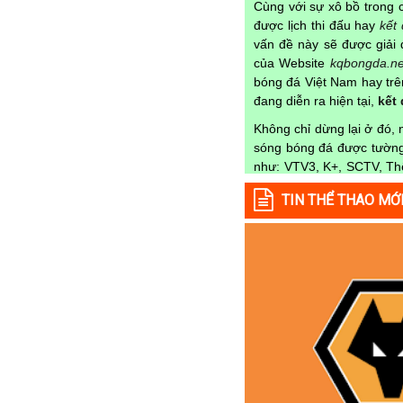
Cùng với sự xô bồ trong c
Macedonia
được lịch thi đấu hay
kết
vấn đề này sẽ được giải 
Malaysia
của Website
kqbongda.ne
Malta
bóng đá Việt Nam hay trên
Mexico
đang diễn ra hiện tại,
kết
Moldova
Không chỉ dừng lại ở đó,
sóng bóng đá được tường 
Montenegro
như: VTV3, K+, SCTV, Thể
Mỹ
nào trong từng mùa gi
TIN THỂ THAO MỚ
Na Uy
Kqbongda
để cập nhật th
Nam Mỹ
Lịch thi đấu được cập n
Nam Phi
Tại
Lịch Thi Đấu
của ch
New Zealand
từng trận đấu bóng đá diễ
Nga
✓ Giải đấu bóng đá Ngoại
Nhật Bản
✓ Giải bóng Cúp C1 Châu
Nicaragua
✓ Giải Cúp C2 Châu Âu;
Oman
✓ Giải VĐQG Tây Ban Nh