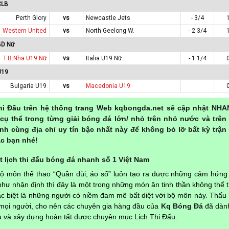
CLB
Perth Glory
vs
Newcastle Jets
- 3/4
Western United
vs
North Geelong W.
- 2 3/4
BD Nữ
T.B.Nha U19 Nữ
vs
Italia U19 Nữ
- 1 1/4
U19
Bulgaria U19
vs
Macedonia U19
hi Đấu trên hệ thống trang Web kqbongda.net sẽ cập nhật NHA
cụ thể trong từng giải bóng đá lớn/ nhỏ trên nhỏ nước và trên
nh cùng địa chỉ uy tín bậc nhất này để không bỏ lỡ bất kỳ trận
c bạn nhé!
 lịch thi đấu bóng đá nhanh số 1 Việt Nam
bộ môn thể thao “Quần đùi, áo số” luôn tạo ra được những cảm hứng
hư nhận định thì đây là một trong những món ăn tinh thần không thể t
đặc biệt là những người có niềm đam mê bất diệt với bộ môn này. Thấu 
a mọi người, cho nên các chuyên gia hàng đầu của
Kq Bóng Đá
đã dành
ứu và xây dựng hoàn tất được chuyên mục Lịch Thi Đấu.