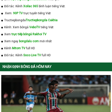
Đối tác: Kênh
Xoilac 365
bình luận tiếng Việt.
Xem:
90P TV
trực tuyến tiếng Việt
Tructiepbongda
Tructiepbongda Cakhia
Kênh: Xem bóngá
VeboTV
tiếng Việt
Xem
trực tiếp bóngá Rakhoi TV
Xem ngay
bongdalu com
mới nhất
Kênh
Mitom TV
full HD
Đối tác: Kênh
Soco Live TV
full HD
NHẬN ĐỊNH BÓNG ĐÁ HÔM NAY