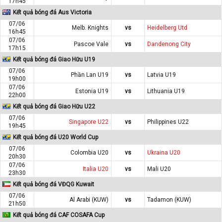
17h45
Kết quả bóng đá Aus Victoria
07/06
Melb. Knights
vs
Heidelberg Utd
16h45
07/06
Pascoe Vale
vs
Dandenong City
17h15
Kết quả bóng đá Giao Hữu U19
07/06
Phần Lan U19
vs
Latvia U19
19h00
07/06
Estonia U19
vs
Lithuania U19
22h00
Kết quả bóng đá Giao Hữu U22
07/06
Singapore U22
vs
Philippines U22
19h45
Kết quả bóng đá U20 World Cup
07/06
Colombia U20
vs
Ukraina U20
20h30
07/06
Italia U20
vs
Mali U20
23h30
Kết quả bóng đá VĐQG Kuwait
07/06
Al Arabi (KUW)
vs
Tadamon (KUW)
21h50
Kết quả bóng đá CAF COSAFA Cup