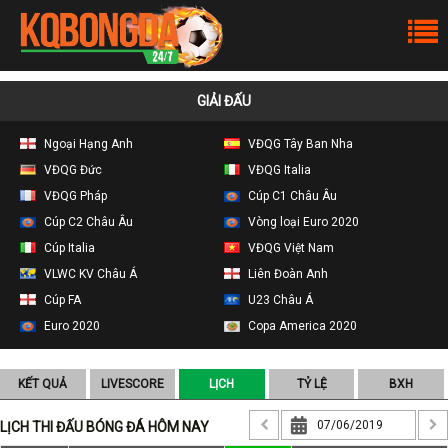
GIẢI ĐẤU
Ngoại Hạng Anh
VĐQG Tây Ban Nha
VĐQG Đức
VĐQG Italia
VĐQG Pháp
Cúp C1 Châu Âu
Cúp C2 Châu Âu
Vòng loại Euro 2020
Cúp Italia
VĐQG Việt Nam
VLWC KV Châu Á
Liên Đoàn Anh
Cúp FA
U23 Châu Á
Euro 2020
Copa America 2020
KẾT QUẢ
LIVESCORE
LỊCH
TỶ LỆ
BXH
LỊCH THI ĐẤU BÓNG ĐÁ HÔM NAY