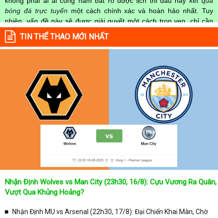
không phải ai ai cũng nắm bắt rõ được lịch thi đấu hay
kết quả
bóng đá trực tuyến
một cách chính xác và hoàn hảo nhất. Tuy
nhiên, vấn đề này sẽ được giải quyết một cách trọn vẹn, chỉ cần
truy cập vào chuyên mục
Lịch Thi Đấu
của Website
kqbongda.net
TIN THỂ THAO MỚI NHẤT
mọi người hoàn toàn nắm rõ được chính xác về thời gian các trận
đấu bóng đá Việt Nam hay trên Thế giới diễn ra trong thời gian sắp
tới. Hoặc thời gian trận đấu bóng đá đang diễn ra hiện tại,
kết quả
bóng đá
cả 2 đội tuyển bóng đá đang đạt được.
Không chỉ dừng lại ở đó, những người hâm mộ bóng đá có thể cập
nhật được chính xác về lịch phát sóng bóng đá được tường thuật
trực tiếp ở trên những kênh truyền hình thể thao lớn nhất hiện nay
như: VTV3, K+, SCTV, Thể thao TV,... Nếu như bạn không muốn
bỏ lỡ bất kỳ một trận đấu bóng đá nào trong từng mùa giải, hãy
thường xuyên vào chuyên mục
Lịch Thi Đấu
tại chuyên trang
Kqbongda
để cập nhật thông tin chính xác nhất nhé!
Lịch thi đấu được cập nhật chính xác trong toàn bộ các giải
đấu
Nhận Định Wolves vs Man City (23h30, 16/8): Cựu Vương Ra Quân,
Tại
Lịch Thi Đấu
của chuyên trang
kqbongda.net
sẽ cập nhanh
Vượt Qua Khủng Hoảng?
chóng và chính xác nhất thời gian từng trận đấu bóng đá diễn ra ở
trong từng giải đấu như:
Nhận Định MU vs Arsenal (22h30, 17/8): Đại Chiến Khai Màn, Chờ