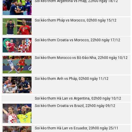
Soi kèo thơm Argentina vs Pháp, 22h00 ngày 18/12
Soi kèo thơm Pháp vs Morocco, 02h00 ngày 15/12
Soi kèo thơm Croatia vs Morocco, 22h00 ngày 17/12
Soi kèo thơm Morocco vs Bồ Đào Nha, 22h00 ngày 10/12
Soi kèo thơm Anh vs Pháp, 02h00 ngày 11/12
Soi kèo thơm Hà Lan vs Argentina, 02h00 ngày 10/12
Soi kèo thơm Croatia vs Brazil, 22h00 ngày 09/12
Soi kèo thơm Hà Lan vs Ecuador, 23h00 ngày 25/11