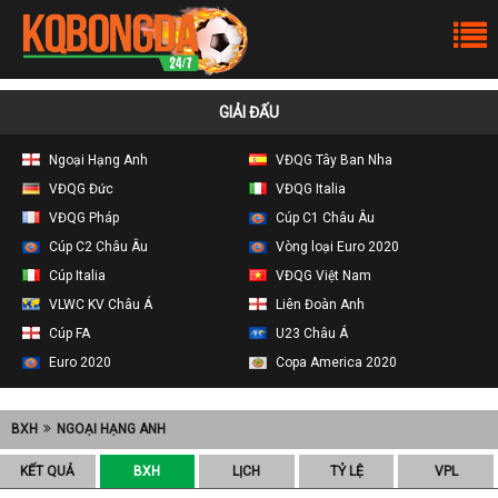
GIẢI ĐẤU
Ngoại Hạng Anh
VĐQG Tây Ban Nha
VĐQG Đức
VĐQG Italia
VĐQG Pháp
Cúp C1 Châu Âu
Cúp C2 Châu Âu
Vòng loại Euro 2020
Cúp Italia
VĐQG Việt Nam
VLWC KV Châu Á
Liên Đoàn Anh
Cúp FA
U23 Châu Á
Euro 2020
Copa America 2020
BXH
NGOẠI HẠNG ANH
KẾT QUẢ
BXH
LỊCH
TỶ LỆ
VPL