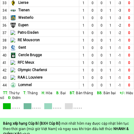
Lierse
33
1
0
0
1
-3
0
Tienen
34
1
0
0
1
-3
0
Westerlo
35
1
0
0
1
-3
0
Eupen
36
1
0
0
1
-2
0
Patro Eisden
37
1
0
0
1
-2
0
RE Mouscron
38
1
0
0
1
-1
0
Gent
39
1
0
0
1
-1
0
Cercle Brugge
40
1
0
0
1
-1
0
RFC Meux
41
1
0
0
1
-1
0
Olympic Charleroi
42
1
0
0
1
-1
0
RAA L Louviere
43
1
0
0
1
-1
0
Lommel
44
1
0
0
1
-1
0
TT:
Thứ tự
T:
Thắng
H:
Hòa
B:
Bại
BT:
Bàn thắng
BB:
Bàn bại
+/-:
Hiệu
số
Đ:
Điểm
- - - - -
- - - - -
- - - - -
- - - - -
Bảng xếp hạng Cúp Bỉ (BXH Cúp Bỉ)
mới nhất hôm nay được cập nhật liên tục
theo thời gian (múi giờ Việt Nam) và ngay sau khi trận đấu kết thúc
NHANH &