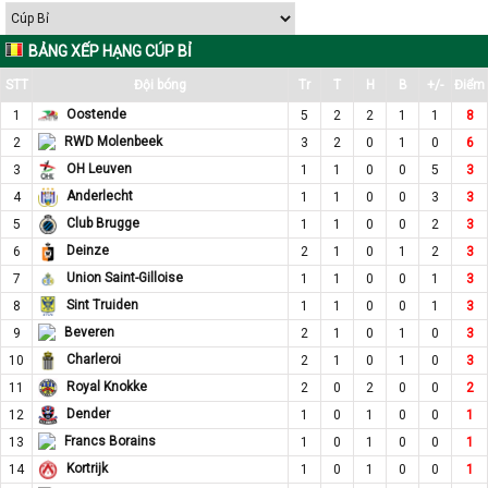
BẢNG XẾP HẠNG CÚP BỈ
STT
Đội bóng
Tr
T
H
B
+/-
Điểm
Oostende
1
5
2
2
1
1
8
RWD Molenbeek
2
3
2
0
1
0
6
OH Leuven
3
1
1
0
0
5
3
Anderlecht
4
1
1
0
0
3
3
Club Brugge
5
1
1
0
0
2
3
Deinze
6
2
1
0
1
2
3
Union Saint-Gilloise
7
1
1
0
0
1
3
Sint Truiden
8
1
1
0
0
1
3
Beveren
9
2
1
0
1
0
3
Charleroi
10
2
1
0
1
0
3
Royal Knokke
11
2
0
2
0
0
2
Dender
12
1
0
1
0
0
1
Francs Borains
13
1
0
1
0
0
1
Kortrijk
14
1
0
1
0
0
1