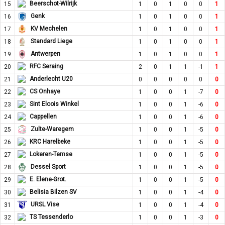
Beerschot-Wilrijk
15
1
0
1
0
0
1
Genk
16
1
0
1
0
0
1
KV Mechelen
17
1
0
1
0
0
1
Standard Liege
18
1
0
1
0
0
1
Antwerpen
19
1
0
1
0
0
1
RFC Seraing
20
2
0
1
1
-1
1
Anderlecht U20
21
0
0
0
0
0
0
CS Onhaye
22
1
0
0
1
-7
0
Sint Eloois Winkel
23
1
0
0
1
-6
0
Cappellen
24
1
0
0
1
-6
0
Zulte-Waregem
25
1
0
0
1
-5
0
KRC Harelbeke
26
1
0
0
1
-5
0
Lokeren-Temse
27
1
0
0
1
-5
0
Dessel Sport
28
1
0
0
1
-5
0
E. Elene-Grot.
29
1
0
0
1
-5
0
Belisia Bilzen SV
30
1
0
0
1
-4
0
URSL Vise
31
1
0
0
1
-4
0
TS Tessenderlo
32
1
0
0
1
-3
0