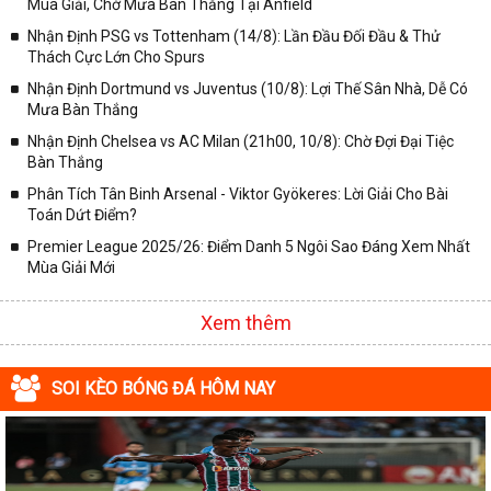
Mùa Giải, Chờ Mưa Bàn Thắng Tại Anfield
Nhận Định PSG vs Tottenham (14/8): Lần Đầu Đối Đầu & Thử
Thách Cực Lớn Cho Spurs
Nhận Định Dortmund vs Juventus (10/8): Lợi Thế Sân Nhà, Dễ Có
Mưa Bàn Thắng
Nhận Định Chelsea vs AC Milan (21h00, 10/8): Chờ Đợi Đại Tiệc
Bàn Thắng
Phân Tích Tân Binh Arsenal - Viktor Gyökeres: Lời Giải Cho Bài
Toán Dứt Điểm?
Premier League 2025/26: Điểm Danh 5 Ngôi Sao Đáng Xem Nhất
Mùa Giải Mới
Xem thêm
SOI KÈO BÓNG ĐÁ HÔM NAY