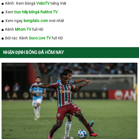
Kênh: Xem bóngá
VeboTV
tiếng Việt
Xem
trực tiếp bóngá Rakhoi TV
Xem ngay
bongdalu com
mới nhất
Kênh
Mitom TV
full HD
Đối tác: Kênh
Soco Live TV
full HD
NHẬN ĐỊNH BÓNG ĐÁ HÔM NAY