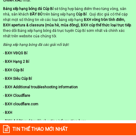
CHÍNH XÁC
nhất.
Bảng xếp hạng bóng đá Cúp Bỉ
sẽ tổng hợp bảng điểm theo từng vòng, sân
nhà, sân khách
ĐẦY ĐỦ
trên bảng xếp hạng
Cúp Bỉ
. Quý độc giả có thể cập
nhật một số thông tin về các loại bảng xếp hạng
BXH vòng tròn tính điểm,
BXH apertura & classura (mùa hè, mùa đông), BXH cúp thể thức loại trực tiếp
.
theo dõi Bảng xếp hạng bóng đá trực tuyến Cúp Bỉ sớm nhất và chính xác
nhất trên website của chúng tôi.
Bảng xếp hạng bóng đá các giải nổi bật:
-
BXH VĐQG Bỉ
-
BXH Hạng 2 Bỉ
-
BXH Cúp Bỉ
-
BXH Siêu Cúp Bỉ
-
BXH Additional troubleshooting information
-
BXH Cloudflare
-
BXH cloudflare.com
-
BXH
-
BXH Additional troubleshooting information here.
TIN THỂ THAO MỚI NHẤT
-
BXH Learn more