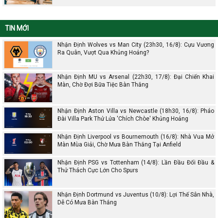
TIN MỚI
Nhận Định Wolves vs Man City (23h30, 16/8): Cựu Vương
Ra Quân, Vượt Qua Khủng Hoảng?
Nhận Định MU vs Arsenal (22h30, 17/8): Đại Chiến Khai
Màn, Chờ Đợi Bữa Tiệc Bàn Thắng
Nhận Định Aston Villa vs Newcastle (18h30, 16/8): Pháo
Đài Villa Park Thử Lửa 'Chích Chòe' Khủng Hoảng
Nhận Định Liverpool vs Bournemouth (16/8): Nhà Vua Mở
Màn Mùa Giải, Chờ Mưa Bàn Thắng Tại Anfield
Nhận Định PSG vs Tottenham (14/8): Lần Đầu Đối Đầu &
Thử Thách Cực Lớn Cho Spurs
Nhận Định Dortmund vs Juventus (10/8): Lợi Thế Sân Nhà,
Dễ Có Mưa Bàn Thắng