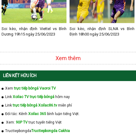
Soi kèo, nhận định Viettel vs Bình
Soi kèo, nhận định SLNA vs Bình
Dương 19h15 ngày 25/06/2023
Định 18h00 ngày 25/06/2023
Xem thêm
LIÊN KẾT HỮU ÍCH
Xem
trực tiếp bóngá Vaoroi TV
Link
Xoilac TV trực tiếp bóngá
hôm nay
Link
trực tiếp bóngá Xoilac86.tv
miễn phí
Đối tác: Kênh
Xoilac 365
bình luận tiếng Việt.
Xem:
90P TV
trực tuyến tiếng Việt
Tructiepbongda
Tructiepbongda Cakhia