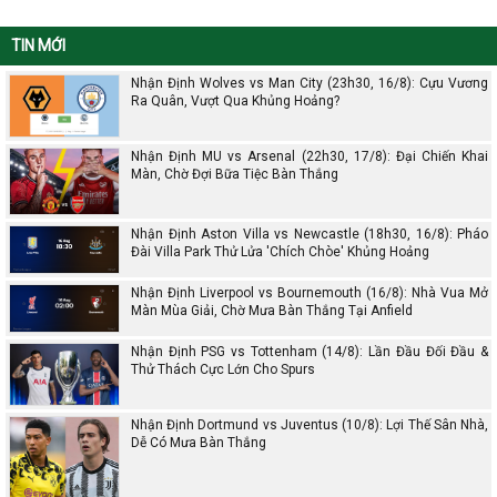
TIN MỚI
Nhận Định Wolves vs Man City (23h30, 16/8): Cựu Vương
Ra Quân, Vượt Qua Khủng Hoảng?
Nhận Định MU vs Arsenal (22h30, 17/8): Đại Chiến Khai
Màn, Chờ Đợi Bữa Tiệc Bàn Thắng
Nhận Định Aston Villa vs Newcastle (18h30, 16/8): Pháo
Đài Villa Park Thử Lửa 'Chích Chòe' Khủng Hoảng
Nhận Định Liverpool vs Bournemouth (16/8): Nhà Vua Mở
Màn Mùa Giải, Chờ Mưa Bàn Thắng Tại Anfield
Nhận Định PSG vs Tottenham (14/8): Lần Đầu Đối Đầu &
Thử Thách Cực Lớn Cho Spurs
Nhận Định Dortmund vs Juventus (10/8): Lợi Thế Sân Nhà,
Dễ Có Mưa Bàn Thắng