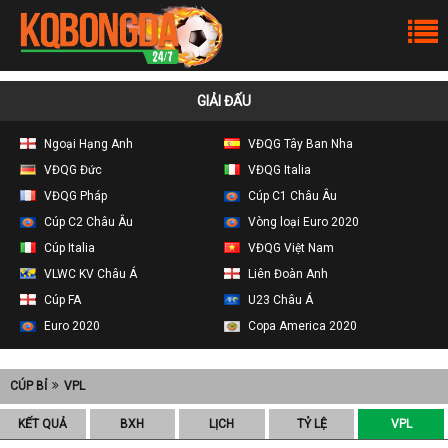
GIẢI ĐẤU
Ngoại Hạng Anh
VĐQG Tây Ban Nha
VĐQG Đức
VĐQG Italia
VĐQG Pháp
Cúp C1 Châu Âu
Cúp C2 Châu Âu
Vòng loại Euro 2020
Cúp Italia
VĐQG Việt Nam
VLWC KV Châu Á
Liên Đoàn Anh
Cúp FA
U23 Châu Á
Euro 2020
Copa America 2020
CÚP BỈ
VPL
KẾT QUẢ
BXH
LỊCH
TỶ LỆ
VPL