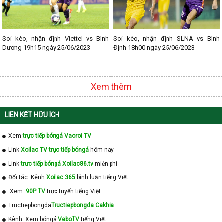
Soi kèo, nhận định Viettel vs Bình
Soi kèo, nhận định SLNA vs Bình
Dương 19h15 ngày 25/06/2023
Định 18h00 ngày 25/06/2023
Xem thêm
LIÊN KẾT HỮU ÍCH
Xem
trực tiếp bóngá Vaoroi TV
Link
Xoilac TV trực tiếp bóngá
hôm nay
Link
trực tiếp bóngá Xoilac86.tv
miễn phí
Đối tác: Kênh
Xoilac 365
bình luận tiếng Việt.
Xem:
90P TV
trực tuyến tiếng Việt
Tructiepbongda
Tructiepbongda Cakhia
Kênh: Xem bóngá
VeboTV
tiếng Việt