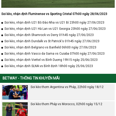
Soi kèo, nhận định Fluminense vs Sporting Cristal 07h00 ngày 28/06/2023
Soi kèo, nhận định U21 Bồ Đào Nha vs U21 Bỉ 23h00 ngày 27/06/2023
Soi kèo, nhận định U21 Hà Lan vs U21 Georgia 23h00 ngày 27/06/2023
Soi kèo, nhận định Shamrock vs Derry 01h45 ngày 27/06/2023
Soi kèo, nhận định Dundalk vs St Patrick's 01h45 ngày 27/06/2023
Soi kèo, nhận định Belgrano vs Banfield 06h00 ngày 27/06/2023
Soi kèo, nhận định Vasco da Gama vs Cuiaba 07h00 ngày 27/06/2023
Soi kèo, nhận định Viettel vs Bình Dương 19h15 ngày 25/06/2023
Soi kèo, nhận định SLNA vs Bình Định 18h00 ngày 25/06/2023
BETWAY - THÔNG TIN KHUYẾN MÃI
Soi kèo thơm Argentina vs Pháp, 22h00 ngày 18/12
Soi kèo thơm Pháp vs Morocco, 02h00 ngày 15/12