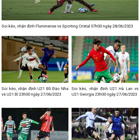
Soi kèo, nhận định Fluminense vs Sporting Cristal 07h00 ngày 28/06/2023
Soi kèo, nhận định U21 Bồ Đào Nha
Soi kèo, nhận định U21 Hà Lan vs
vs U21 Bỉ 23h00 ngày 27/06/2023
U21 Georgia 23h00 ngày 27/06/2023