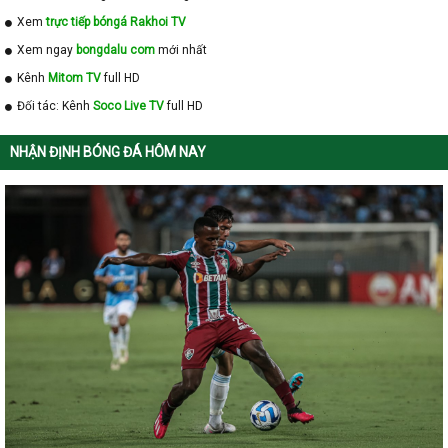
Xem
trực tiếp bóngá Rakhoi TV
Xem ngay
bongdalu com
mới nhất
Kênh
Mitom TV
full HD
Đối tác: Kênh
Soco Live TV
full HD
NHẬN ĐỊNH BÓNG ĐÁ HÔM NAY