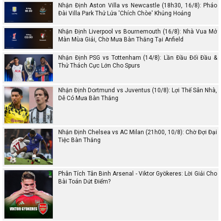
Nhận Định Aston Villa vs Newcastle (18h30, 16/8): Pháo
Đài Villa Park Thử Lửa 'Chích Chòe' Khủng Hoảng
Nhận Định Liverpool vs Bournemouth (16/8): Nhà Vua Mở
Màn Mùa Giải, Chờ Mưa Bàn Thắng Tại Anfield
Nhận Định PSG vs Tottenham (14/8): Lần Đầu Đối Đầu &
Thử Thách Cực Lớn Cho Spurs
Nhận Định Dortmund vs Juventus (10/8): Lợi Thế Sân Nhà,
Dễ Có Mưa Bàn Thắng
Nhận Định Chelsea vs AC Milan (21h00, 10/8): Chờ Đợi Đại
Tiệc Bàn Thắng
Phân Tích Tân Binh Arsenal - Viktor Gyökeres: Lời Giải Cho
Bài Toán Dứt Điểm?