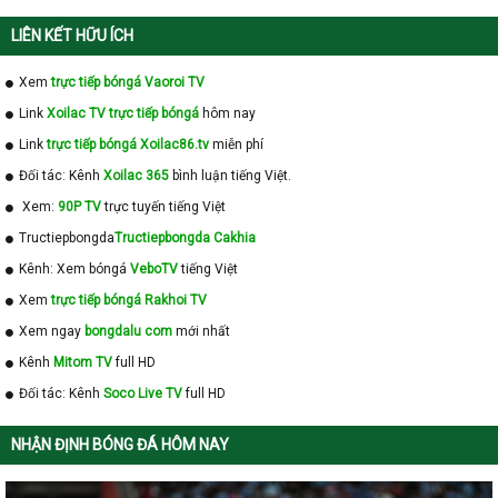
LIÊN KẾT HỮU ÍCH
Xem
trực tiếp bóngá Vaoroi TV
Link
Xoilac TV trực tiếp bóngá
hôm nay
Link
trực tiếp bóngá Xoilac86.tv
miễn phí
Đối tác: Kênh
Xoilac 365
bình luận tiếng Việt.
Xem:
90P TV
trực tuyến tiếng Việt
Tructiepbongda
Tructiepbongda Cakhia
Kênh: Xem bóngá
VeboTV
tiếng Việt
Xem
trực tiếp bóngá Rakhoi TV
Xem ngay
bongdalu com
mới nhất
Kênh
Mitom TV
full HD
Đối tác: Kênh
Soco Live TV
full HD
NHẬN ĐỊNH BÓNG ĐÁ HÔM NAY