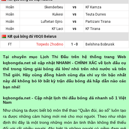
Hoãn
Skenderbeu
vs
KF Kamza
Hoãn
Kukesi
vs
Teuta Durres
Hoãn
Luftetari Gjiro.
vs
Partizani Tirana
Hoãn
KF Laci
vs
KF Tirana
Kết quả bóng đá VĐQG Belarus
FT
Torpedo Zhodino
1 - 0
Belshina Bobruisk
Tại chuyên mục Lịch Thi Đấu trên hệ thống trang Web
kqbongda.net sẽ cập nhật NHANH - CHÍNH XÁC về lịch đấu cụ
thể trong từng giải bóng đá lớn/ nhỏ trên nhỏ nước và trên
Thế giới. Hãy cùng đồng hành cùng địa chỉ uy tín bậc nhất
này để không bỏ lỡ bất kỳ trận đấu bóng đá hấp dẫn nào các
bạn nhé!
kqbongda.net - Cập nhật lịch thi đấu bóng đá nhanh số 1 Việt
Nam
Như chúng ta được biết bộ môn thể thao “Quần đùi, áo số” luôn tạo
ra được những cảm hứng mới mẻ cho mọi người. Theo như nhận
định thì đây là một trong những món ăn tinh thần không thể thiếu
đối với rất nhiều người, đặc biệt là những người có niềm đam mê