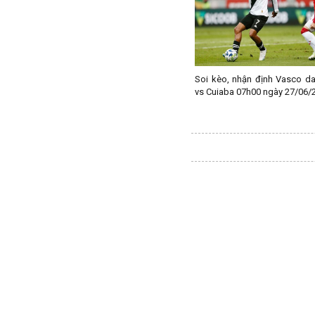
Macedonia
Malaysia
Malta
Mexico
Soi kèo, nhận định Vasco d
vs Cuiaba 07h00 ngày 27/06/
Moldova
Montenegro
Mỹ
Na Uy
Nam Mỹ
Nam Phi
New Zealand
Nga
Nhật Bản
Nicaragua
Oman