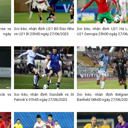
nse vs
Soi kèo, nhận định U21 Bồ Đào Nha
Soi kèo, nhận định U21 Hà L
0 ngày
vs U21 Bỉ 23h00 ngày 27/06/2023
U21 Georgia 23h00 ngày 27/06
ock vs
Soi kèo, nhận định Dundalk vs St
Soi kèo, nhận định Belgra
Patrick's 01h45 ngày 27/06/2023
Banfield 06h00 ngày 27/06/202