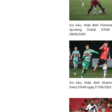
Iran
Iraq
Ireland
Israel
Soi kèo, nhận định Flumine
Sporting Cristal 07h0
Italia
28/06/2023
Jordan
Kazakhstan
Kosovo
Kuwait
Lao
Latvia
Li băng
Soi kèo, nhận định Shamr
Derry 01h45 ngày 27/06/2023
Liechtenstein
Lithuania
Luxembourg
Ma rốc