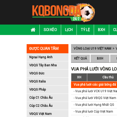
SOI KÈO
LỊCH
TỶ LỆ
BXH
C
ĐƯỢC QUAN TÂM
VÒNG LOẠI U19 VIỆT NAM
Ngoại Hạng Anh
KẾT QUẢ
BXH
VĐQG Tây Ban Nha
VUA PHÁ LƯỚI VÒNG LO
VĐQG Đức
XH
Cầu thủ
VĐQG Italia
Vua phá lưới các giải bóng đá
VĐQG Pháp
- Vua phá lưới VCK U19 Việt 
Cúp C1 Châu Âu
- Vua phá lưới VĐQG Việt Nam
- Vua phá lưới Hạng Nhất QG
Cúp C2 Châu Âu
- Vua phá lưới Cúp Việt Nam
VĐQG Việt Nam