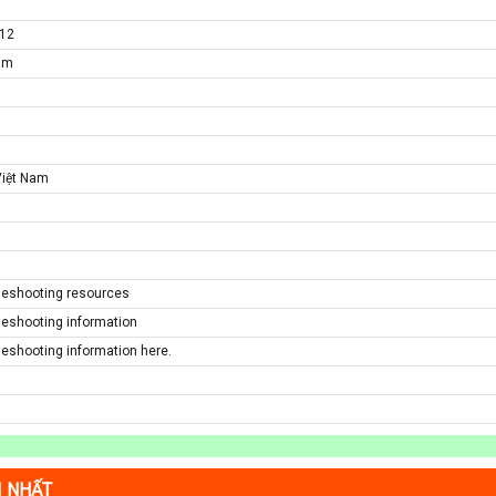
012
Nam
Việt Nam
ubleshooting resources
bleshooting information
bleshooting information here.
I NHẤT