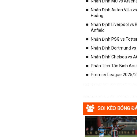
Nhận Định MU vs Arsenal
Colombia
Nhận Định Aston Villa v
Costa Rica
Hoảng
Croatia
Nhận Định Liverpool vs
Anfield
Ecuador
Nhận Định PSG vs Totte
Estonia
Nhận Định Dortmund vs 
Georgia
Nhận Định Chelsea vs AC
Gibralta
Phân Tích Tân Binh Arse
Honduras
Premier League 2025/26
Hungary
Hy Lạp
Hà Lan
Hàn Quốc
SOI KÈO BÓNG Đ
Hồng Kông
Iceland
Indonesia