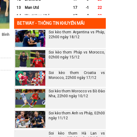
13
Man Utd
17
-1
22
14
West Ham Utd
17
-8
20
BETWAY - THÔNG TIN KHUYẾN MÃI
15
Everton
17
-7
17
Soi kèo thơm Argentina vs Pháp,
16
Crystal Palace
17
-8
16
 Bình
22h00 ngày 18/12
17
Leicester City
17
-16
14
18
Ipswich
17
-16
12
Soi kèo thơm Pháp vs Morocco,
19
Wolves
17
-13
12
02h00 ngày 15/12
20
Southampton
17
-25
6
Soi kèo thơm Croatia vs
Morocco, 22h00 ngày 17/12
Soi kèo thơm Morocco vs Bồ Đào
Nha, 22h00 ngày 10/12
Soi kèo thơm Anh vs Pháp, 02h00
ngày 11/12
Soi kèo thơm Hà Lan vs