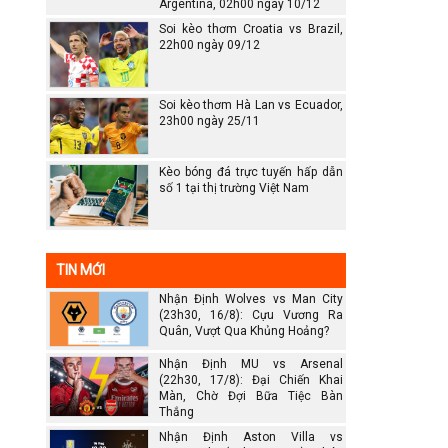
Argentina, 02h00 ngày 10/12
Soi kèo thơm Croatia vs Brazil,
22h00 ngày 09/12
Soi kèo thơm Hà Lan vs Ecuador,
23h00 ngày 25/11
Kèo bóng đá trực tuyến hấp dẫn
số 1 tại thị trường Việt Nam
TIN MỚI
Nhận Định Wolves vs Man City
(23h30, 16/8): Cựu Vương Ra
Quân, Vượt Qua Khủng Hoảng?
Nhận Định MU vs Arsenal
(22h30, 17/8): Đại Chiến Khai
Màn, Chờ Đợi Bữa Tiệc Bàn
Thắng
Nhận Định Aston Villa vs