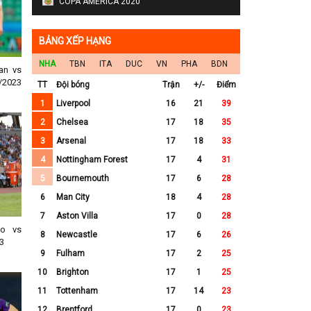
COPA AMERICA 2020
BẢNG XẾP HẠNG
NHA
TBN
ITA
DUC
VN
PHA
BDN
an vs
/2023
TT
Đội bóng
Trận
+/-
Điểm
1
Liverpool
16
21
39
2
Chelsea
17
18
35
3
Arsenal
17
18
33
4
Nottingham Forest
17
4
31
5
Bournemouth
17
6
28
6
Man City
18
4
28
7
Aston Villa
17
0
28
no vs
8
Newcastle
17
6
26
3
9
Fulham
17
2
25
10
Brighton
17
1
25
11
Tottenham
17
14
23
12
Brentford
17
0
23