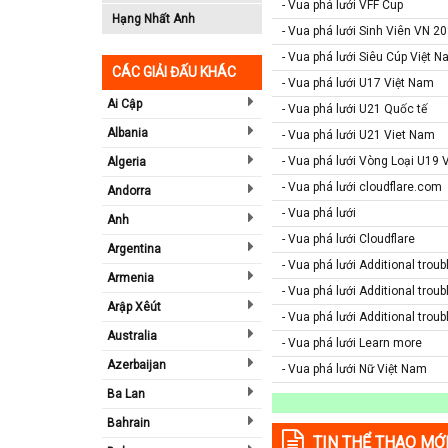
- Vua phá lưới VFF Cup
Hạng Nhất Anh
- Vua phá lưới Sinh Viên VN 2
- Vua phá lưới Siêu Cúp Việt 
CÁC GIẢI ĐẤU KHÁC
- Vua phá lưới U17 Việt Nam
Ai Cập
- Vua phá lưới U21 Quốc tế
Albania
- Vua phá lưới U21 Viet Nam
- Vua phá lưới Vòng Loại U19 
Algeria
- Vua phá lưới cloudflare.com
Andorra
- Vua phá lưới
Anh
- Vua phá lưới Cloudflare
Argentina
- Vua phá lưới Additional tro
Armenia
- Vua phá lưới Additional trou
Arập Xêút
- Vua phá lưới Additional trou
Australia
- Vua phá lưới Learn more
Azerbaijan
- Vua phá lưới Nữ Việt Nam
Ba Lan
Bahrain
TIN THỂ THAO MỚ