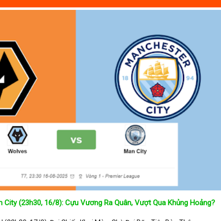
 City (23h30, 16/8): Cựu Vương Ra Quân, Vượt Qua Khủng Hoảng?