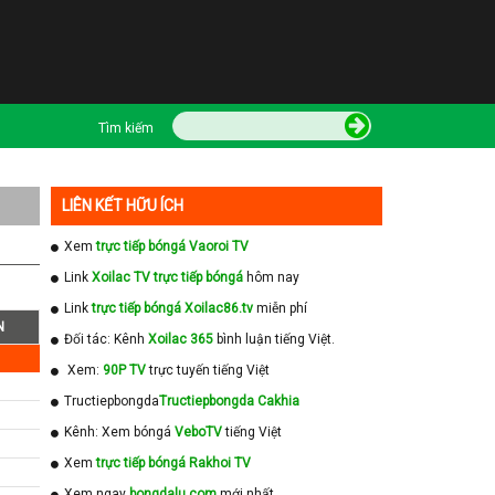
Tìm kiếm
LIÊN KẾT HỮU ÍCH
Xem
trực tiếp bóngá Vaoroi TV
Link
Xoilac TV trực tiếp bóngá
hôm nay
Link
trực tiếp bóngá Xoilac86.tv
miễn phí
N
Đối tác: Kênh
Xoilac 365
bình luận tiếng Việt.
Xem:
90P TV
trực tuyến tiếng Việt
Tructiepbongda
Tructiepbongda Cakhia
Kênh: Xem bóngá
VeboTV
tiếng Việt
Xem
trực tiếp bóngá Rakhoi TV
Xem ngay
bongdalu com
mới nhất