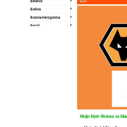
Belarus
Bolivia
Bosnia-Herzgovina
Brazil
Bulgary
Bắc Ireland
Bắc Mỹ
Bỉ
Bồ Đào Nha
Campuchia
Canada
Chi Lê
Châu Phi
Châu Á
Nhận Định Wolves vs Man
Châu Âu
Châu Úc