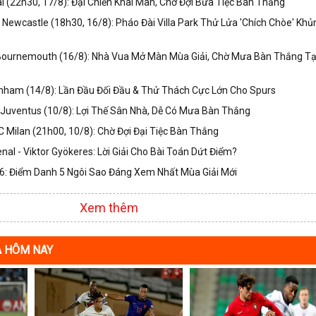
 (22h30, 17/8): Đại Chiến Khai Màn, Chờ Đợi Bữa Tiệc Bàn Thắng
s Newcastle (18h30, 16/8): Pháo Đài Villa Park Thử Lửa 'Chích Chòe' Khủ
 Bournemouth (16/8): Nhà Vua Mở Màn Mùa Giải, Chờ Mưa Bàn Thắng Tạ
nham (14/8): Lần Đầu Đối Đầu & Thử Thách Cực Lớn Cho Spurs
Juventus (10/8): Lợi Thế Sân Nhà, Dễ Có Mưa Bàn Thắng
 Milan (21h00, 10/8): Chờ Đợi Đại Tiệc Bàn Thắng
nal - Viktor Gyökeres: Lời Giải Cho Bài Toán Dứt Điểm?
: Điểm Danh 5 Ngôi Sao Đáng Xem Nhất Mùa Giải Mới
Xem thêm
Á HÔM NAY