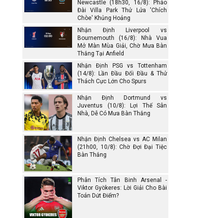
Newcastle (18h30, 16/8): Pháo
Đài Villa Park Thử Lửa 'Chích
Chòe' Khủng Hoảng
Nhận Định Liverpool vs
Bournemouth (16/8): Nhà Vua
Mở Màn Mùa Giải, Chờ Mưa Bàn
Thắng Tại Anfield
Nhận Định PSG vs Tottenham
(14/8): Lần Đầu Đối Đầu & Thử
Thách Cực Lớn Cho Spurs
Nhận Định Dortmund vs
Juventus (10/8): Lợi Thế Sân
Nhà, Dễ Có Mưa Bàn Thắng
Nhận Định Chelsea vs AC Milan
(21h00, 10/8): Chờ Đợi Đại Tiệc
Bàn Thắng
Phân Tích Tân Binh Arsenal -
Viktor Gyökeres: Lời Giải Cho Bài
Toán Dứt Điểm?