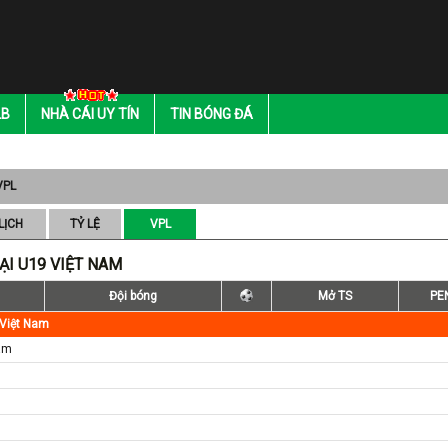
LB
NHÀ CÁI UY TÍN
TIN BÓNG ĐÁ
VPL
LỊCH
TỶ LỆ
VPL
ẠI U19 VIỆT NAM
Đội bóng
Mở TS
PE
 Việt Nam
Nam