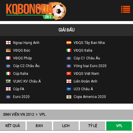
GIẢI ĐẤU
Ngoại Hạng Anh
VĐQG Tây Ban Nha
VĐQG Đức
VĐQG Italia
VĐQG Pháp
Cúp C1 Châu Âu
Cúp C2 Châu Âu
Vòng loại Euro 2020
Cúp Italia
VĐQG Việt Nam
VLWC KV Châu Á
Liên Đoàn Anh
Cúp FA
U23 Châu Á
Euro 2020
Copa America 2020
SINH VIÊN VN 2012
VPL
KẾT QUẢ
BXH
LỊCH
TỶ LỆ
VPL