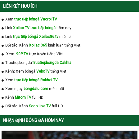
LIÊN KẾT HỮU ÍCH
Xem
trực tiếp bóngá Vaoroi TV
Link
Xoilac TV trực tiếp bóngá
hôm nay
Link
trực tiếp bóngá Xoilac86.tv
miễn phí
Đối tác: Kênh
Xoilac 365
bình luận tiếng Việt.
Xem:
90P TV
trực tuyến tiếng Việt
Tructiepbongda
Tructiepbongda Cakhia
Kênh: Xem bóngá
VeboTV
tiếng Việt
Xem
trực tiếp bóngá Rakhoi TV
Xem ngay
bongdalu com
mới nhất
Kênh
Mitom TV
full HD
Đối tác: Kênh
Soco Live TV
full HD
NHẬN ĐỊNH BÓNG ĐÁ HÔM NAY