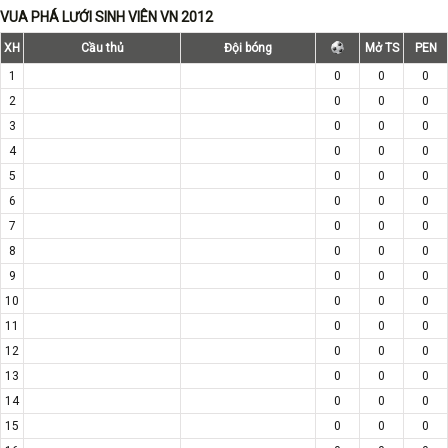
VUA PHÁ LƯỚI SINH VIÊN VN 2012
XH
Cầu thủ
Đội bóng
Mở TS
PEN
1
0
0
0
2
0
0
0
3
0
0
0
4
0
0
0
5
0
0
0
6
0
0
0
7
0
0
0
8
0
0
0
9
0
0
0
10
0
0
0
11
0
0
0
12
0
0
0
13
0
0
0
14
0
0
0
15
0
0
0