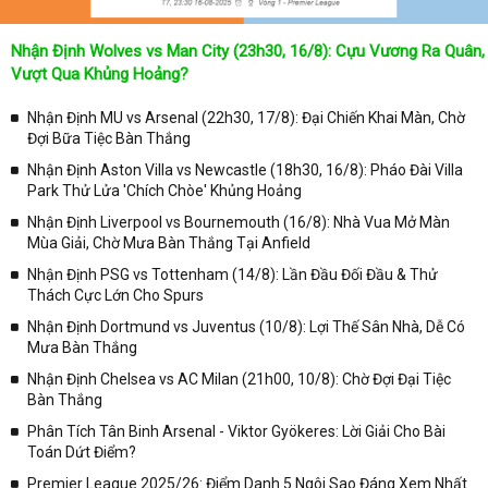
Nhận Định Wolves vs Man City (23h30, 16/8): Cựu Vương Ra Quân,
Vượt Qua Khủng Hoảng?
Nhận Định MU vs Arsenal (22h30, 17/8): Đại Chiến Khai Màn, Chờ
Đợi Bữa Tiệc Bàn Thắng
Nhận Định Aston Villa vs Newcastle (18h30, 16/8): Pháo Đài Villa
Park Thử Lửa 'Chích Chòe' Khủng Hoảng
Nhận Định Liverpool vs Bournemouth (16/8): Nhà Vua Mở Màn
Mùa Giải, Chờ Mưa Bàn Thắng Tại Anfield
Nhận Định PSG vs Tottenham (14/8): Lần Đầu Đối Đầu & Thử
Thách Cực Lớn Cho Spurs
Nhận Định Dortmund vs Juventus (10/8): Lợi Thế Sân Nhà, Dễ Có
Mưa Bàn Thắng
Nhận Định Chelsea vs AC Milan (21h00, 10/8): Chờ Đợi Đại Tiệc
Bàn Thắng
Phân Tích Tân Binh Arsenal - Viktor Gyökeres: Lời Giải Cho Bài
Toán Dứt Điểm?
Premier League 2025/26: Điểm Danh 5 Ngôi Sao Đáng Xem Nhất