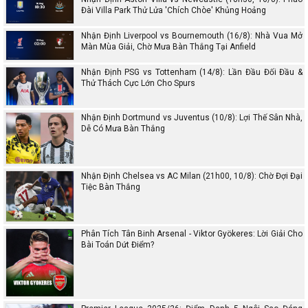
Đài Villa Park Thử Lửa 'Chích Chòe' Khủng Hoảng
Nhận Định Liverpool vs Bournemouth (16/8): Nhà Vua Mở
Màn Mùa Giải, Chờ Mưa Bàn Thắng Tại Anfield
Nhận Định PSG vs Tottenham (14/8): Lần Đầu Đối Đầu &
Thử Thách Cực Lớn Cho Spurs
Nhận Định Dortmund vs Juventus (10/8): Lợi Thế Sân Nhà,
Dễ Có Mưa Bàn Thắng
Nhận Định Chelsea vs AC Milan (21h00, 10/8): Chờ Đợi Đại
Tiệc Bàn Thắng
Phân Tích Tân Binh Arsenal - Viktor Gyökeres: Lời Giải Cho
Bài Toán Dứt Điểm?