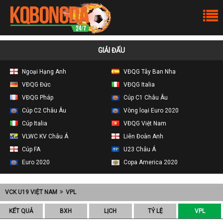
GIẢI ĐẤU
Ngoại Hạng Anh
VĐQG Tây Ban Nha
VĐQG Đức
VĐQG Italia
VĐQG Pháp
Cúp C1 Châu Âu
Cúp C2 Châu Âu
Vòng loại Euro 2020
Cúp Italia
VĐQG Việt Nam
VLWC KV Châu Á
Liên Đoàn Anh
Cúp FA
U23 Châu Á
Euro 2020
Copa America 2020
VCK U19 VIỆT NAM
VPL
KẾT QUẢ
BXH
LỊCH
TỶ LỆ
VPL