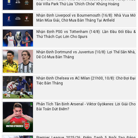
Đài Villa Park Thử Lửa 'Chích Chòe' Khủng Hoảng
Nhận Định Liverpool vs Bournemouth (16/8): Nhà Vua Mở
Màn Mùa Giải, Chờ Mưa Bàn Thắng Tại Anfield
Nhận Định PSG vs Tottenham (14/8): Lần Đầu Đối Đầu &
Thử Thách Cực Lớn Cho Spurs
Nhận Định Dortmund vs Juventus (10/8): Lợi Thế Sân Nhà,
Dễ Có Mưa Bàn Thắng
Nhận Định Chelsea vs AC Milan (21h00, 10/8): Chờ Đợi Đại
Tiệc Bàn Thắng
Phân Tích Tân Binh Arsenal - Viktor Gyökeres: Lời Giải Cho
Bài Toán Dứt Điểm?
Premier League 2025/26: Điểm Danh 5 Ngôi Sao Đáng