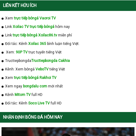
LIÊN KẾT HỮU ÍCH
Xem
trực tiếp bóngá Vaoroi TV
Link
Xoilac TV trực tiếp bóngá
hôm nay
Link
trực tiếp bóngá Xoilac86.tv
miễn phí
Đối tác: Kênh
Xoilac 365
bình luận tiếng Việt.
Xem:
90P TV
trực tuyến tiếng Việt
Tructiepbongda
Tructiepbongda Cakhia
Kênh: Xem bóngá
VeboTV
tiếng Việt
Xem
trực tiếp bóngá Rakhoi TV
Xem ngay
bongdalu com
mới nhất
Kênh
Mitom TV
full HD
Đối tác: Kênh
Soco Live TV
full HD
NHẬN ĐỊNH BÓNG ĐÁ HÔM NAY