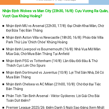
Nhận Định Wolves vs Man City (23h30, 16/8): Cựu Vương Ra Quân,
Vượt Qua Khủng Hoảng?
Nhận Định MU vs Arsenal (22h30, 17/8): Đại Chiến Khai Màn, Chờ
Đợi Bữa Tiệc Bàn Thắng
Nhận Định Aston Villa vs Newcastle (18h30, 16/8): Pháo Đài Villa
Park Thử Lửa 'Chích Chòe' Khủng Hoảng
Nhận Định Liverpool vs Bournemouth (16/8): Nhà Vua Mở Màn
Mùa Giải, Chờ Mưa Bàn Thắng Tại Anfield
Nhận Định PSG vs Tottenham (14/8): Lần Đầu Đối Đầu & Thử
Thách Cực Lớn Cho Spurs
Nhận Định Dortmund vs Juventus (10/8): Lợi Thế Sân Nhà, Dễ Có
Mưa Bàn Thắng
Nhận Định Chelsea vs AC Milan (21h00, 10/8): Chờ Đợi Đại Tiệc
Bàn Thắng
Phân Tích Tân Binh Arsenal - Viktor Gyökeres: Lời Giải Cho Bài
Toán Dứt Điểm?
Premier League 2025/26: Điểm Danh 5 Ngôi Sao Đáng Xem Nhất