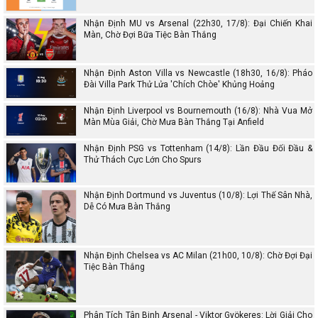
Nhận Định MU vs Arsenal (22h30, 17/8): Đại Chiến Khai
Màn, Chờ Đợi Bữa Tiệc Bàn Thắng
Nhận Định Aston Villa vs Newcastle (18h30, 16/8): Pháo
Đài Villa Park Thử Lửa 'Chích Chòe' Khủng Hoảng
Nhận Định Liverpool vs Bournemouth (16/8): Nhà Vua Mở
Màn Mùa Giải, Chờ Mưa Bàn Thắng Tại Anfield
Nhận Định PSG vs Tottenham (14/8): Lần Đầu Đối Đầu &
Thử Thách Cực Lớn Cho Spurs
Nhận Định Dortmund vs Juventus (10/8): Lợi Thế Sân Nhà,
Dễ Có Mưa Bàn Thắng
Nhận Định Chelsea vs AC Milan (21h00, 10/8): Chờ Đợi Đại
Tiệc Bàn Thắng
Phân Tích Tân Binh Arsenal - Viktor Gyökeres: Lời Giải Cho