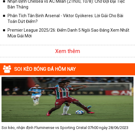
Nhận Định Chelsea vs AC Milan (21h00, 10/8): Chờ Đợi Đại Tiệc
Bàn Thắng
Phân Tích Tân Binh Arsenal - Viktor Gyökeres: Lời Giải Cho Bài
Toán Dứt Điểm?
Premier League 2025/26: Điểm Danh 5 Ngôi Sao Đáng Xem Nhất
Mùa Giải Mới
Xem thêm
SOI KÈO BÓNG ĐÁ HÔM NAY
Soi kèo, nhận định Fluminense vs Sporting Cristal 07h00 ngày 28/06/2023