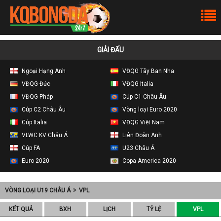
GIẢI ĐẤU
Ngoại Hạng Anh
VĐQG Tây Ban Nha
VĐQG Đức
VĐQG Italia
VĐQG Pháp
Cúp C1 Châu Âu
Cúp C2 Châu Âu
Vòng loại Euro 2020
Cúp Italia
VĐQG Việt Nam
VLWC KV Châu Á
Liên Đoàn Anh
Cúp FA
U23 Châu Á
Euro 2020
Copa America 2020
VÒNG LOẠI U19 CHÂU Á
VPL
KẾT QUẢ
BXH
LỊCH
TỶ LỆ
VPL