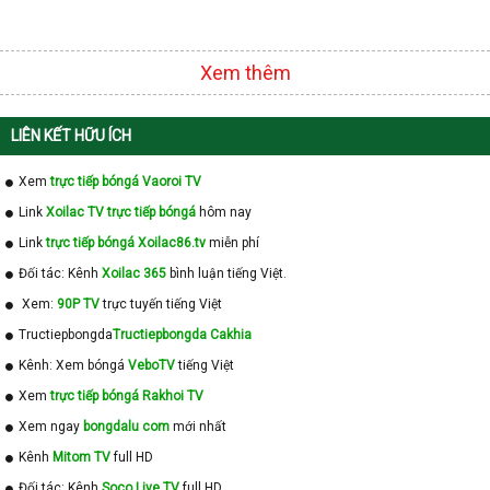
Xem thêm
LIÊN KẾT HỮU ÍCH
Xem
trực tiếp bóngá Vaoroi TV
Link
Xoilac TV trực tiếp bóngá
hôm nay
Link
trực tiếp bóngá Xoilac86.tv
miễn phí
Đối tác: Kênh
Xoilac 365
bình luận tiếng Việt.
Xem:
90P TV
trực tuyến tiếng Việt
Tructiepbongda
Tructiepbongda Cakhia
Kênh: Xem bóngá
VeboTV
tiếng Việt
Xem
trực tiếp bóngá Rakhoi TV
Xem ngay
bongdalu com
mới nhất
Kênh
Mitom TV
full HD
Đối tác: Kênh
Soco Live TV
full HD