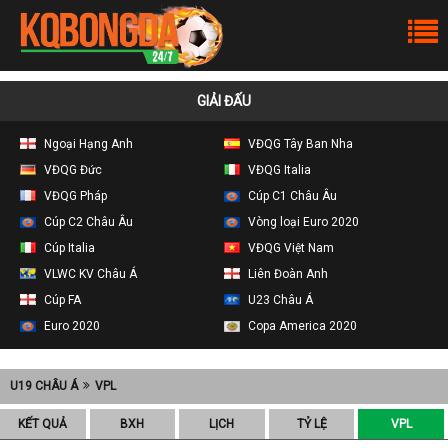
GIẢI ĐẤU
Ngoại Hạng Anh
VĐQG Tây Ban Nha
VĐQG Đức
VĐQG Italia
VĐQG Pháp
Cúp C1 Châu Âu
Cúp C2 Châu Âu
Vòng loại Euro 2020
Cúp Italia
VĐQG Việt Nam
VLWC KV Châu Á
Liên Đoàn Anh
Cúp FA
U23 Châu Á
Euro 2020
Copa America 2020
U19 CHÂU Á
VPL
KẾT QUẢ
BXH
LỊCH
TỶ LỆ
VPL