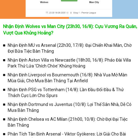
Nhận Định Wolves vs Man City (23h30, 16/8): Cựu Vương Ra Quân,
Vượt Qua Khủng Hoảng?
Nhận Định MU vs Arsenal (22h30, 17/8): Đại Chiến Khai Màn, Chờ
Đợi Bữa Tiệc Bàn Thắng
Nhận Định Aston Villa vs Newcastle (18h30, 16/8): Pháo Đài Villa
Park Thử Lửa 'Chích Chòe' Khủng Hoảng
Nhận Định Liverpool vs Bournemouth (16/8): Nhà Vua Mở Màn
Mùa Giải, Chờ Mưa Bàn Thắng Tại Anfield
Nhận Định PSG vs Tottenham (14/8): Lần Đầu Đối Đầu & Thử
Thách Cực Lớn Cho Spurs
Nhận Định Dortmund vs Juventus (10/8): Lợi Thế Sân Nhà, Dễ Có
Mưa Bàn Thắng
Nhận Định Chelsea vs AC Milan (21h00, 10/8): Chờ Đợi Đại Tiệc
Bàn Thắng
Phân Tích Tân Binh Arsenal - Viktor Gyökeres: Lời Giải Cho Bài