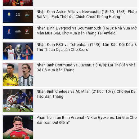
Nhận Định Aston Villa vs Newcastle (18h30, 16/8): Pháo
Đài Villa Park Thử Lửa 'Chích Chòe' Khủng Hoảng
Nhận Định Liverpool vs Bournemouth (16/8): Nhà Vua Mở
Màn Mùa Giải, Chờ Mưa Bàn Thắng Tại Anfield
Nhận Định PSG vs Tottenham (14/8): Lần Đầu Đối Đầu &
Thử Thách Cực Lớn Cho Spurs
Nhận Định Dortmund vs Juventus (10/8): Lợi Thế Sân Nhà,
Dễ Có Mưa Bàn Thắng
Nhận Định Chelsea vs AC Milan (21h00, 10/8): Chờ Đợi Đại
Tiệc Bàn Thắng
Phân Tích Tân Binh Arsenal - Viktor Gyökeres: Lời Giải Cho
Bài Toán Dứt Điểm?