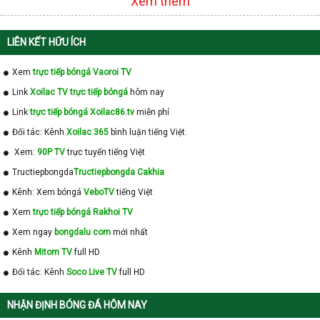
Xem thêm
LIÊN KẾT HỮU ÍCH
Xem
trực tiếp bóngá Vaoroi TV
Link
Xoilac TV trực tiếp bóngá
hôm nay
Link
trực tiếp bóngá Xoilac86.tv
miễn phí
Đối tác: Kênh
Xoilac 365
bình luận tiếng Việt.
Xem:
90P TV
trực tuyến tiếng Việt
Tructiepbongda
Tructiepbongda Cakhia
Kênh: Xem bóngá
VeboTV
tiếng Việt
Xem
trực tiếp bóngá Rakhoi TV
Xem ngay
bongdalu com
mới nhất
Kênh
Mitom TV
full HD
Đối tác: Kênh
Soco Live TV
full HD
NHẬN ĐỊNH BÓNG ĐÁ HÔM NAY