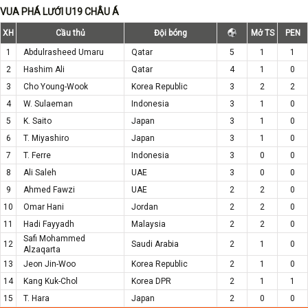
VUA PHÁ LƯỚI U19 CHÂU Á
XH
Cầu thủ
Đội bóng
Mở TS
PEN
1
Abdulrasheed Umaru
Qatar
5
1
1
2
Hashim Ali
Qatar
4
1
0
3
Cho Young-Wook
Korea Republic
3
2
2
4
W. Sulaeman
Indonesia
3
1
0
5
K. Saito
Japan
3
1
0
6
T. Miyashiro
Japan
3
1
0
7
T. Ferre
Indonesia
3
0
0
8
Ali Saleh
UAE
3
0
0
9
Ahmed Fawzi
UAE
2
2
0
10
Omar Hani
Jordan
2
2
0
11
Hadi Fayyadh
Malaysia
2
2
0
Safi Mohammed
12
Saudi Arabia
2
1
0
Alzaqarta
13
Jeon Jin-Woo
Korea Republic
2
1
0
14
Kang Kuk-Chol
Korea DPR
2
1
1
15
T. Hara
Japan
2
0
0