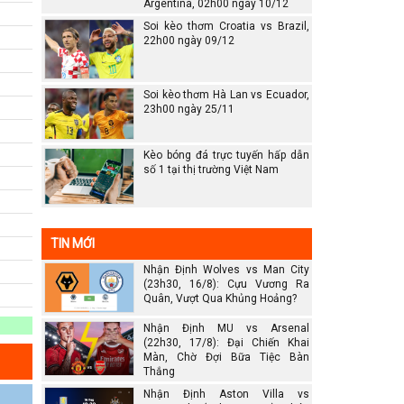
Argentina, 02h00 ngày 10/12
Soi kèo thơm Croatia vs Brazil,
22h00 ngày 09/12
Soi kèo thơm Hà Lan vs Ecuador,
23h00 ngày 25/11
Kèo bóng đá trực tuyến hấp dẫn
số 1 tại thị trường Việt Nam
TIN MỚI
Nhận Định Wolves vs Man City
(23h30, 16/8): Cựu Vương Ra
Quân, Vượt Qua Khủng Hoảng?
Nhận Định MU vs Arsenal
(22h30, 17/8): Đại Chiến Khai
Màn, Chờ Đợi Bữa Tiệc Bàn
Thắng
Nhận Định Aston Villa vs