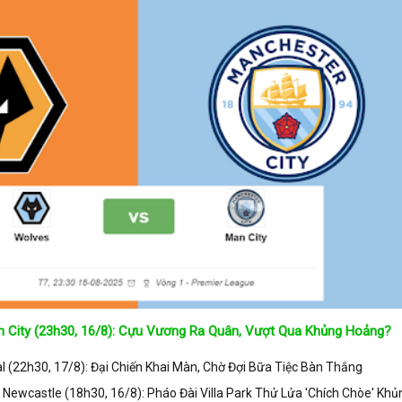
 City (23h30, 16/8): Cựu Vương Ra Quân, Vượt Qua Khủng Hoảng?
 (22h30, 17/8): Đại Chiến Khai Màn, Chờ Đợi Bữa Tiệc Bàn Thắng
s Newcastle (18h30, 16/8): Pháo Đài Villa Park Thử Lửa 'Chích Chòe' Khủ