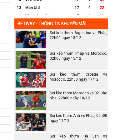
13
Man Utd
17
-1
22
14
West Ham Utd
17
-8
20
BETWAY - THÔNG TIN KHUYẾN MÃI
15
Everton
17
-7
17
Soi kèo thơm Argentina vs Pháp,
16
Crystal Palace
17
-8
16
22h00 ngày 18/12
17
Leicester City
17
-16
14
18
Ipswich
17
-16
12
Soi kèo thơm Pháp vs Morocco,
19
Wolves
17
-13
12
02h00 ngày 15/12
20
Southampton
17
-25
6
Soi kèo thơm Croatia vs
Morocco, 22h00 ngày 17/12
Soi kèo thơm Morocco vs Bồ Đào
Nha, 22h00 ngày 10/12
Soi kèo thơm Anh vs Pháp, 02h00
ngày 11/12
Soi kèo thơm Hà Lan vs