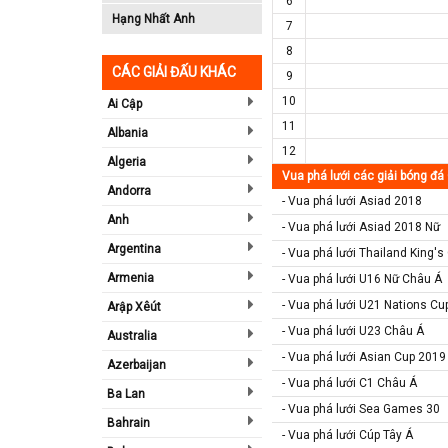
6
Hạng Nhất Anh
7
8
CÁC GIẢI ĐẤU KHÁC
9
10
Ai Cập
11
Albania
12
Algeria
Vua phá lưới các giải bóng đá
Andorra
- Vua phá lưới Asiad 2018
Anh
- Vua phá lưới Asiad 2018 Nữ
Argentina
- Vua phá lưới Thailand King'
Armenia
- Vua phá lưới U16 Nữ Châu Á
- Vua phá lưới U21 Nations Cu
Arập Xêút
- Vua phá lưới U23 Châu Á
Australia
- Vua phá lưới Asian Cup 2019
Azerbaijan
- Vua phá lưới C1 Châu Á
Ba Lan
- Vua phá lưới Sea Games 30
Bahrain
- Vua phá lưới Cúp Tây Á