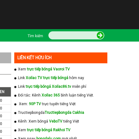
Tìm kiếm
LIÊN KẾT HỮU ÍCH
Xem
trực tiếp bóngá Vaoroi TV
Link
Xoilac TV trực tiếp bóngá
hôm nay
Link
trực tiếp bóngá Xoilac86.tv
miễn phí
EN
Đối tác: Kênh
Xoilac 365
bình luận tiếng Việt.
0
Xem:
90P TV
trực tuyến tiếng Việt
0
Tructiepbongda
Tructiepbongda Cakhia
0
Kênh: Xem bóngá
VeboTV
tiếng Việt
0
Xem
trực tiếp bóngá Rakhoi TV
0
Xem ngay
bongdalu com
mới nhất