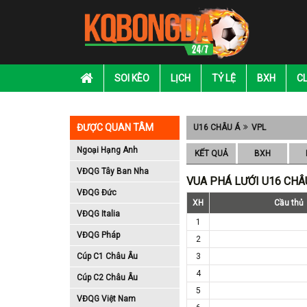
SOI KÈO
LỊCH
TỶ LỆ
BXH
C
ĐƯỢC QUAN TÂM
U16 CHÂU Á
VPL
Ngoại Hạng Anh
KẾT QUẢ
BXH
VĐQG Tây Ban Nha
VUA PHÁ LƯỚI U16 CHÂ
VĐQG Đức
XH
Cầu thủ
VĐQG Italia
1
VĐQG Pháp
2
Cúp C1 Châu Âu
3
4
Cúp C2 Châu Âu
5
VĐQG Việt Nam