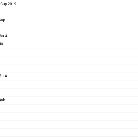
n Cup 2019
Cup
hâu Á
Nữ
hâu Á
ịnh