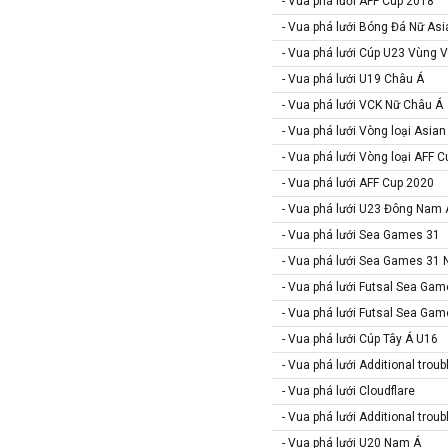
- Vua phá lưới AFF Cup 2018
Iran
- Vua phá lưới Bóng Đá Nữ Asi
Iraq
- Vua phá lưới Cúp U23 Vùng V
Ireland
- Vua phá lưới U19 Châu Á
Israel
- Vua phá lưới VCK Nữ Châu Á
Italia
- Vua phá lưới Vòng loại Asia
Jordan
- Vua phá lưới Vòng loại AFF 
Kazakhstan
- Vua phá lưới AFF Cup 2020
- Vua phá lưới U23 Đông Nam 
Kosovo
- Vua phá lưới Sea Games 31
Kuwait
- Vua phá lưới Sea Games 31 
Lao
- Vua phá lưới Futsal Sea Ga
Latvia
- Vua phá lưới Futsal Sea Ga
Li băng
- Vua phá lưới Cúp Tây Á U16
Liechtenstein
- Vua phá lưới Additional trou
Lithuania
- Vua phá lưới Cloudflare
Luxembourg
- Vua phá lưới Additional trou
Ma rốc
- Vua phá lưới U20 Nam Á