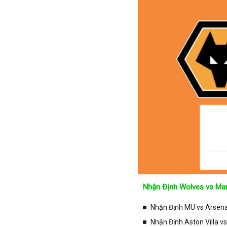
Tajikistan
Thái Lan
Thế Giới
Thổ Nhĩ Kỳ
Thụy Sỹ
Thụy Điển
Trung Quốc
Tunisia
Tây Ban Nha
UAE
Ukraina
Uruguay
Nhận Định Wolves vs Man
Uzbekistan
Venezuela
Nhận Định MU vs Arsenal
Việt Nam
Nhận Định Aston Villa v