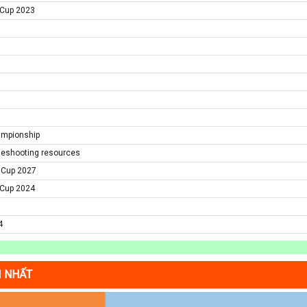
s Cup 2023
ampionship
ubleshooting resources
n Cup 2027
s Cup 2024
4
I NHẤT