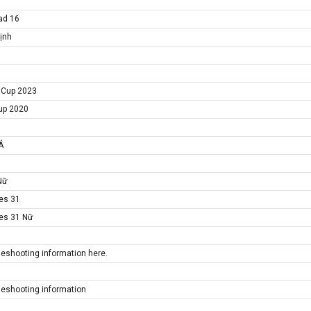
ad 16
ịnh
n Cup 2023
Cup 2020
Á
Nữ
mes 31
mes 31 Nữ
bleshooting information here.
bleshooting information