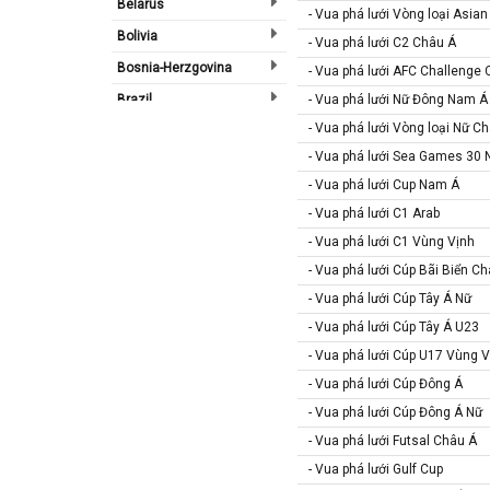
Belarus
- Vua phá lưới Vòng loại Asia
Bolivia
- Vua phá lưới C2 Châu Á
Bosnia-Herzgovina
- Vua phá lưới AFC Challenge 
Brazil
- Vua phá lưới Nữ Đông Nam Á
- Vua phá lưới Vòng loại Nữ C
Bulgary
- Vua phá lưới Sea Games 30 
Bắc Ireland
- Vua phá lưới Cup Nam Á
Bắc Mỹ
- Vua phá lưới C1 Arab
Bỉ
- Vua phá lưới C1 Vùng Vịnh
Bồ Đào Nha
- Vua phá lưới Cúp Bãi Biển C
Campuchia
- Vua phá lưới Cúp Tây Á Nữ
Canada
- Vua phá lưới Cúp Tây Á U23
Chi Lê
- Vua phá lưới Cúp U17 Vùng V
- Vua phá lưới Cúp Đông Á
Châu Phi
- Vua phá lưới Cúp Đông Á Nữ
Châu Á
- Vua phá lưới Futsal Châu Á
Châu Âu
- Vua phá lưới Gulf Cup
Châu Úc