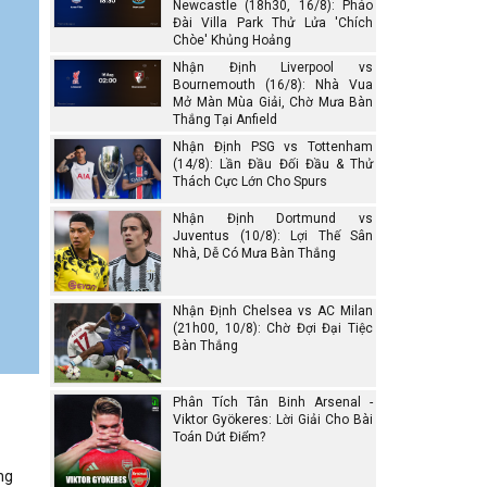
Newcastle (18h30, 16/8): Pháo
Đài Villa Park Thử Lửa 'Chích
Chòe' Khủng Hoảng
Nhận Định Liverpool vs
Bournemouth (16/8): Nhà Vua
Mở Màn Mùa Giải, Chờ Mưa Bàn
Thắng Tại Anfield
Nhận Định PSG vs Tottenham
(14/8): Lần Đầu Đối Đầu & Thử
Thách Cực Lớn Cho Spurs
Nhận Định Dortmund vs
Juventus (10/8): Lợi Thế Sân
Nhà, Dễ Có Mưa Bàn Thắng
Nhận Định Chelsea vs AC Milan
(21h00, 10/8): Chờ Đợi Đại Tiệc
Bàn Thắng
Phân Tích Tân Binh Arsenal -
Viktor Gyökeres: Lời Giải Cho Bài
Toán Dứt Điểm?
ng