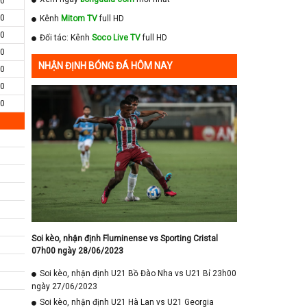
0
0
Kênh
Mitom TV
full HD
0
Đối tác: Kênh
Soco Live TV
full HD
0
NHẬN ĐỊNH BÓNG ĐÁ HÔM NAY
0
0
0
Soi kèo, nhận định Fluminense vs Sporting Cristal
07h00 ngày 28/06/2023
Soi kèo, nhận định U21 Bồ Đào Nha vs U21 Bỉ 23h00
ngày 27/06/2023
Soi kèo, nhận định U21 Hà Lan vs U21 Georgia