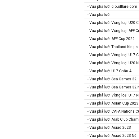
- Vua phá lưới cloudflare.com
Macedonia
- Vua phá lưới
Malaysia
- Vua phá lưới Vòng loại U20 
Malta
- Vua phá lưới Vòng loại AFF 
Mexico
- Vua phá lưới AFF Cup 2022
Moldova
- Vua phá lưới Thailand King'
Montenegro
- Vua phá lưới Vòng loại U17 
Mỹ
- Vua phá lưới Vòng loại U20 
Na Uy
- Vua phá lưới U17 Châu Á
Nam Mỹ
- Vua phá lưới Sea Games 32
- Vua phá lưới Sea Games 32 
Nam Phi
- Vua phá lưới Vòng loại U17 
New Zealand
- Vua phá lưới Asian Cup 2023
Nga
- Vua phá lưới CAFA Nations C
Nhật Bản
- Vua phá lưới Arab Club Cham
Nicaragua
- Vua phá lưới Asiad 2023
Oman
- Vua phá lưới Asiad 2023 Nữ