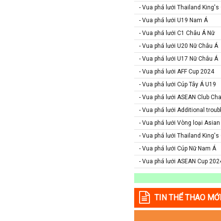
Paraguay
- Vua phá lưới Thailand King'
Peru
- Vua phá lưới U19 Nam Á
- Vua phá lưới C1 Châu Á Nữ
Pháp
- Vua phá lưới U20 Nữ Châu Á
Phần Lan
- Vua phá lưới U17 Nữ Châu Á
Qatar
- Vua phá lưới AFF Cup 2024
Quốc Tế
- Vua phá lưới Cúp Tây Á U19
Rumany
- Vua phá lưới ASEAN Club Ch
San Marino
- Vua phá lưới Additional tro
Scotland
- Vua phá lưới Vòng loại Asia
Serbia
- Vua phá lưới Thailand King'
Singapore
- Vua phá lưới Cúp Nữ Nam Á
- Vua phá lưới ASEAN Cup 202
Slovakia
Slovenia
Syria
TIN THỂ THAO MỚ
Séc
Síp