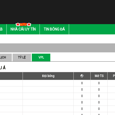
LB
NHÀ CÁI UY TÍN
TIN BÓNG ĐÁ
LỊCH
TỶ LỆ
VPL
U Á
Đội bóng
Mở TS
P
0
0
0
0
0
0
0
0
0
0