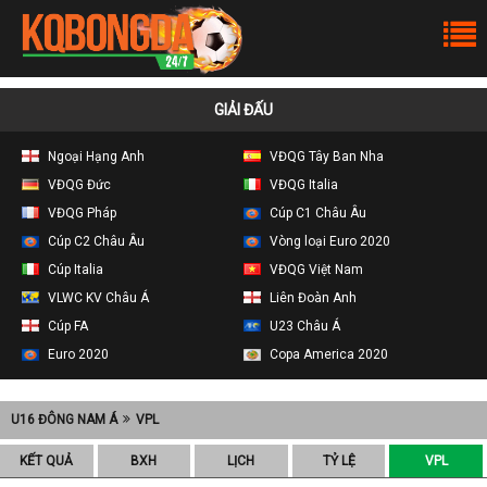
GIẢI ĐẤU
Ngoại Hạng Anh
VĐQG Tây Ban Nha
VĐQG Đức
VĐQG Italia
VĐQG Pháp
Cúp C1 Châu Âu
Cúp C2 Châu Âu
Vòng loại Euro 2020
Cúp Italia
VĐQG Việt Nam
VLWC KV Châu Á
Liên Đoàn Anh
Cúp FA
U23 Châu Á
Euro 2020
Copa America 2020
U16 ĐÔNG NAM Á
VPL
KẾT QUẢ
BXH
LỊCH
TỶ LỆ
VPL