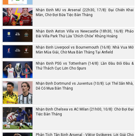
Nhận Định MU vs Arsenal (22h30, 17/8): Đại Chiến Khai
Màn, Chờ Đợi Bữa Tiệc Bàn Thắng
Nhận Định Aston Villa vs Newcastle (18h30, 16/8): Pháo
Đài Villa Park Thử Lửa 'Chích Chòe' Khủng Hoảng
Nhận Định Liverpool vs Bournemouth (16/8): Nhà Vua Mở
Màn Mùa Giải, Chờ Mưa Bàn Thắng Tại Anfield
Nhận Định PSG vs Tottenham (14/8): Lần Đầu Đối Đầu &
Thử Thách Cực Lớn Cho Spurs
Nhận Định Dortmund vs Juventus (10/8): Lợi Thế Sân Nhà,
Dễ Có Mưa Bàn Thắng
Nhận Định Chelsea vs AC Milan (21h00, 10/8): Chờ Đợi Đại
Tiệc Bàn Thắng
Phân Tích Tân Binh Arsenal - Viktor Gyökeres: Lời Giải Cho