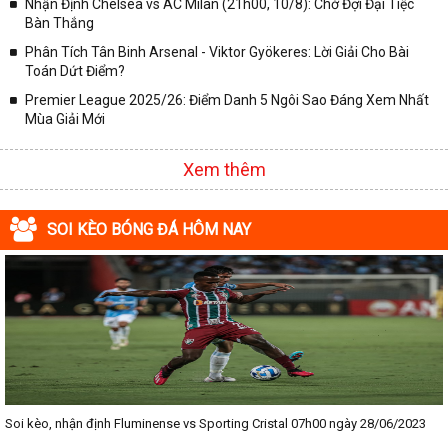
Nhận Định Chelsea vs AC Milan (21h00, 10/8): Chờ Đợi Đại Tiệc
Bàn Thắng
Phân Tích Tân Binh Arsenal - Viktor Gyökeres: Lời Giải Cho Bài
Toán Dứt Điểm?
Premier League 2025/26: Điểm Danh 5 Ngôi Sao Đáng Xem Nhất
Mùa Giải Mới
Xem thêm
SOI KÈO BÓNG ĐÁ HÔM NAY
Soi kèo, nhận định Fluminense vs Sporting Cristal 07h00 ngày 28/06/2023