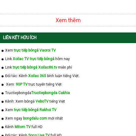
Xem thêm
LIÊN KẾT HỮU ÍCH
Xem
trực tiếp bóngá Vaoroi TV
Link
Xoilac TV trực tiếp bóngá
hôm nay
Link
trực tiếp bóngá Xoilac86.tv
miễn phí
Đối tác: Kênh
Xoilac 365
bình luận tiếng Việt.
Xem:
90P TV
trực tuyến tiếng Việt
Tructiepbongda
Tructiepbongda Cakhia
Kênh: Xem bóngá
VeboTV
tiếng Việt
Xem
trực tiếp bóngá Rakhoi TV
Xem ngay
bongdalu com
mới nhất
Kênh
Mitom TV
full HD
Đối tác: Kênh
Soco Live TV
full HD