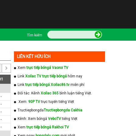
Tìm kiếm
LIÊN KẾT HỮU ÍCH
Xem
trực tiếp bóngá Vaoroi TV
Link
Xoilac TV trực tiếp bóngá
hôm nay
H1
Link
trực tiếp bóngá Xoilac86.tv
miễn phí
Đối tác: Kênh
Xoilac 365
bình luận tiếng Việt.
-
Xem:
90P TV
trực tuyến tiếng Việt
-
Tructiepbongda
Tructiepbongda Cakhia
-
Kênh: Xem bóngá
VeboTV
tiếng Việt
-
-
Xem
trực tiếp bóngá Rakhoi TV
Xem ngay
bongdalu com
mới nhất