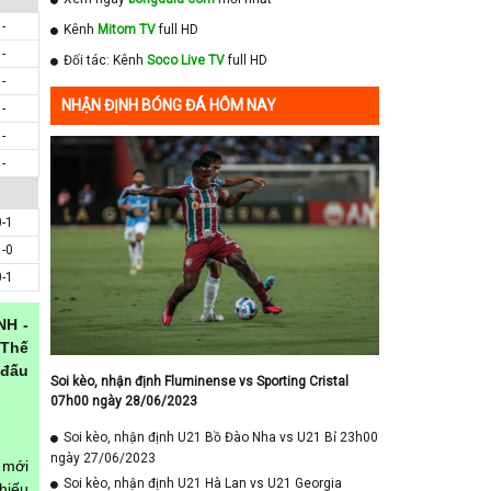
-
Kênh
Mitom TV
full HD
-
Đối tác: Kênh
Soco Live TV
full HD
-
NHẬN ĐỊNH BÓNG ĐÁ HÔM NAY
-
-
-
0-1
1-0
0-1
NH -
 Thế
 đấu
Soi kèo, nhận định Fluminense vs Sporting Cristal
07h00 ngày 28/06/2023
Soi kèo, nhận định U21 Bồ Đào Nha vs U21 Bỉ 23h00
ngày 27/06/2023
 mới
Soi kèo, nhận định U21 Hà Lan vs U21 Georgia
hiếu