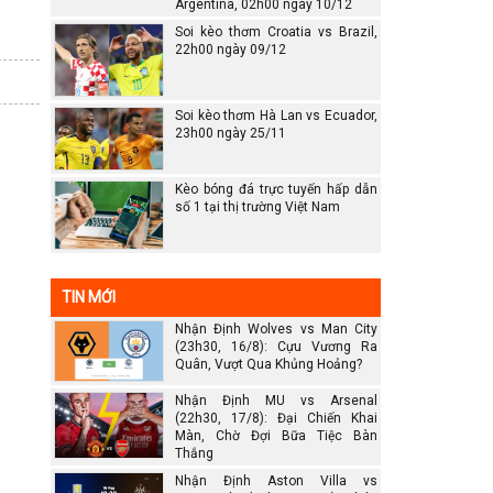
Argentina, 02h00 ngày 10/12
Soi kèo thơm Croatia vs Brazil,
22h00 ngày 09/12
Soi kèo thơm Hà Lan vs Ecuador,
23h00 ngày 25/11
Kèo bóng đá trực tuyến hấp dẫn
số 1 tại thị trường Việt Nam
TIN MỚI
Nhận Định Wolves vs Man City
(23h30, 16/8): Cựu Vương Ra
Quân, Vượt Qua Khủng Hoảng?
Nhận Định MU vs Arsenal
(22h30, 17/8): Đại Chiến Khai
Màn, Chờ Đợi Bữa Tiệc Bàn
Thắng
Nhận Định Aston Villa vs