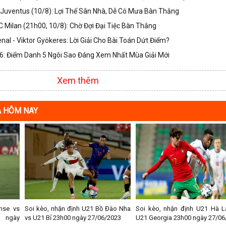
thể khai thác thêm được rất nhiều những thông tin liên quan đến trận
Juventus (10/8): Lợi Thế Sân Nhà, Dễ Có Mưa Bàn Thắng
 Milan (21h00, 10/8): Chờ Đợi Đại Tiệc Bàn Thắng
n đấu diễn ra;
nal - Viktor Gyökeres: Lời Giải Cho Bài Toán Dứt Điểm?
;
: Điểm Danh 5 Ngôi Sao Đáng Xem Nhất Mùa Giải Mới
tương quan lực lượng của 2 đội tuyển bóng đá;
an đến phong độ thi đấu của đội chủ nhà/ đội khách một cách chi tiết n
Xem thêm
ẽ được cập nhật sớm nhất so với các Website khác
Á HÔM NAY
uôn cập nhật sớm nhất các trận đấu bóng đá lớn/ nhỏ trong nước và 
 người dùng ví đây chính kho bóng đá lớn nhất tại Việt Nam tính đến 
đấu bóng đá đối đầu trong từng giải đấu như: Ngoại hạng Anh, Cúp C1,
sẽ được cập nhật chính xác thời gian trận đấu bóng đá diễn ra. Toà
t từ nguồn chính thống, từ nguồn uy tín và chất lượng nhất hiện nay.
 Đấu
mọi người có thể cùng nhau bàn luận những thông tin trước khi 
ừng lại ở đó dân chơi đặt cược bóng trực tuyến có thể cùng nhau chi
n và có thể đưa ra được những kết quả đặt cược bóng chuẩn nhất.
nse vs
Soi kèo, nhận định U21 Bồ Đào Nha
Soi kèo, nhận định U21 Hà L
0 ngày
vs U21 Bỉ 23h00 ngày 27/06/2023
U21 Georgia 23h00 ngày 27/06
 niềm đam mê với bộ môn thể thao túc cầu thì đừng quên bỏ qua ch