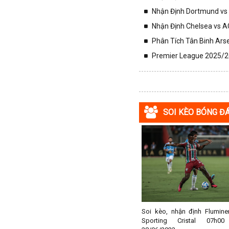
Iran
Tại đây, mọi người sẽ có 
Nhận Định Dortmund vs 
bóng đá sắp diễn ra như:
Iraq
Nhận Định Chelsea vs AC
✓ Thời gian chính xác trậ
Ireland
Phân Tích Tân Binh Arse
✓ Đội hình thi đấu dự kiến
Israel
Premier League 2025/26
Italia
✓ Thông tin chính xác về 
Jordan
✓ Những thông tin liên qu
Kazakhstan
Lịch thi đấu bóng đá s
Kosovo
SOI KÈO BÓNG Đ
Tại
kqbongda.net
luôn l
Kuwait
Thế giới. Theo như nhiều
điểm hiện tại. Các trận 
Lao
C2, World Cup, Euro,... 
Latvia
thông tin sẽ được cập nhậ
Li băng
Tại chuyên mục
Lịch Thi
Liechtenstein
đấu diễn ra. Không chỉ d
thông tin, cùng nhìn nhậ
Lithuania
Luxembourg
Soi kèo, nhận định Flumine
Kết luận
Sporting Cristal 07h0
Ma rốc
Nếu bạn là một người có