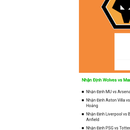
✓ Giải bóng Cúp C1 Châu
Colombia
✓ Giải Cúp C2 Châu Âu;
Costa Rica
✓ Giải VĐQG Tây Ban Nh
Croatia
✓ VĐQG Đức;
Ecuador
Estonia
✓ Giải VĐQG Italia;
Georgia
✓ VĐQG Pháp;
Gibralta
✓ Liên Đoàn Anh;
Honduras
✓ Cúp FA;
Hungary
✓ U23 Châu Á;
Nhận Định Wolves vs Man
Hy Lạp
✓ Euro 2020;
Hà Lan
Nhận Định MU vs Arsenal
✓ VLWC KV Châu Á;
Hàn Quốc
Nhận Định Aston Villa v
✓ Copa America 2020;
Hoảng
Hồng Kông
✓ Các giải đấu bóng đá k
Nhận Định Liverpool vs
Iceland
Anfield
Vì vậy, đồng hành cùng 
Indonesia
bóng đá nào, đặc biệt là 
Nhận Định PSG vs Totte