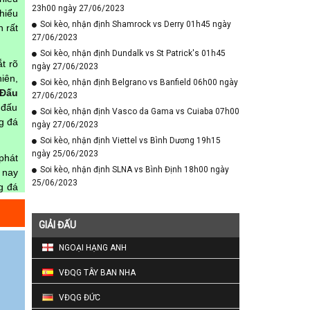
23h00 ngày 27/06/2023
hiểu
Soi kèo, nhận định Shamrock vs Derry 01h45 ngày
 rất
27/06/2023
Soi kèo, nhận định Dundalk vs St Patrick's 01h45
t rõ
ngày 27/06/2023
iên,
Soi kèo, nhận định Belgrano vs Banfield 06h00 ngày
 Đấu
27/06/2023
 đấu
Soi kèo, nhận định Vasco da Gama vs Cuiaba 07h00
ng đá
ngày 27/06/2023
Soi kèo, nhận định Viettel vs Bình Dương 19h15
ngày 25/06/2023
phát
Soi kèo, nhận định SLNA vs Bình Định 18h00 ngày
 nay
25/06/2023
g đá
rang
GIẢI ĐẤU
NGOẠI HẠNG ANH
gian
VĐQG TÂY BAN NHA
VĐQG ĐỨC