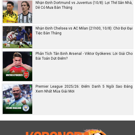
Nhận Định Dortmund vs Juventus (10/8): Lợi Thế Sân Nhà,
Dễ Có Mưa Bàn Thắng
Nhận Định Chelsea vs AC Milan (21h00, 10/8): Chờ Đợi Đại
Tiệc Bàn Thắng
Phân Tích Tân Binh Arsenal - Viktor Gyökeres: Lời Giải Cho
Bài Toán Dứt Điểm?
Premier League 2025/26: Điểm Danh 5 Ngôi Sao Đáng
Xem Nhất Mùa Giải Mới