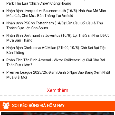
✓ Giải bóng Cúp C1 Châu Âu;
Park Thử Lửa 'Chích Chòe' Khủng Hoảng
✓ Giải Cúp C2 Châu Âu;
Nhận Định Liverpool vs Bournemouth (16/8): Nhà Vua Mở Màn
Mùa Giải, Chờ Mưa Bàn Thắng Tại Anfield
✓ Giải VĐQG Tây Ban Nha;
Nhận Định PSG vs Tottenham (14/8): Lần Đầu Đối Đầu & Thử
✓ VĐQG Đức;
Thách Cực Lớn Cho Spurs
✓ Giải VĐQG Italia;
Nhận Định Dortmund vs Juventus (10/8): Lợi Thế Sân Nhà, Dễ Có
✓ VĐQG Pháp;
Mưa Bàn Thắng
Nhận Định Chelsea vs AC Milan (21h00, 10/8): Chờ Đợi Đại Tiệc
✓ Liên Đoàn Anh;
Bàn Thắng
✓ Cúp FA;
Phân Tích Tân Binh Arsenal - Viktor Gyökeres: Lời Giải Cho Bài
✓ U23 Châu Á;
Toán Dứt Điểm?
✓ Euro 2020;
Premier League 2025/26: Điểm Danh 5 Ngôi Sao Đáng Xem Nhất
Mùa Giải Mới
✓ VLWC KV Châu Á;
✓ Copa America 2020;
Xem thêm
✓ Các giải đấu bóng đá khác.
Vì vậy, đồng hành cùng với chuyên trang
kqbongda.net
các bạn
SOI KÈO BÓNG ĐÁ HÔM NAY
sẽ không bỏ lỡ bất kỳ trận đấu bóng đá nào, đặc biệt là những trận
bóng siêu kinh điển tại các giải bóng đá lớn nhất trên Thế giới. Tại