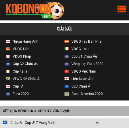
GIẢI ĐẤU
Ngoại Hạng Anh
VĐQG Tây Ban Nha
VĐQG Đức
VĐQG Italia
VĐQG Pháp
Cúp C1 Châu Âu
Cúp C2 Châu Âu
Vòng loại Euro 2020
Cúp Italia
VĐQG Việt Nam
VLWC KV Châu Á
Liên Đoàn Anh
Cúp FA
U23 Châu Á
Euro 2020
Copa America 2020
KẾT QUẢ BÓNG ĐÁ
CÚP U17 VÙNG VỊNH
Châu Á