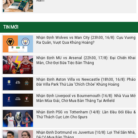
Nam
TIN MỚI
Nhận Định Wolves vs Man City (23h30, 16/8): Cựu Vương
Ra Quân, Vượt Qua Khủng Hoảng?
Nhận Định MU vs Arsenal (22h30, 17/8): Đại Chiến Khai
Màn, Chờ Đợi Bữa Tiệc Bàn Thắng
Nhận Định Aston Villa vs Newcastle (18h30, 16/8): Pháo
Đài Villa Park Thử Lửa 'Chích Chòe' Khủng Hoảng
Nhận Định Liverpool vs Bournemouth (16/8): Nhà Vua Mở
Màn Mùa Giải, Chờ Mưa Bàn Thắng Tại Anfield
Nhận Định PSG vs Tottenham (14/8): Lần Đầu Đối Đầu &
Thử Thách Cực Lớn Cho Spurs
Nhận Định Dortmund vs Juventus (10/8): Lợi Thế Sân Nhà,
Dễ Có Mưa Bàn Thắng