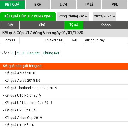
KẾT QUẢ
BXH
LỊCH
TỶ LỆ
VPL
KẾT QUẢ CÚP U17 VÙNG VỊNH
Giờ
Chủ
Tỷ số
Khách
Kết quả Cúp U17 Vùng Vịnh ngày 01/01/1970
22h00
IA Akranes
0 - 0
Vikingur Rey.
Vòng:
1
2
3
Ban Ket
Chung Ket
Kết quả các giải bóng đá:
- Kết quả Asiad 2018
- Kết quả Asiad 2018 Nữ
- Kết quả Thailand King's Cup 2019
- Kết quả U16 Nữ Châu Á
- Kết quả U21 Nations Cup 2016
- Kết quả U23 Châu Á
- Kết quả Asian Cup 2019
- Kết quả C1 Châu Á