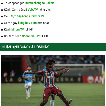
Tructiepbongda
Tructiepbongda Cakhia
Kênh: Xem bóngá
VeboTV
tiếng Việt
Xem
trực tiếp bóngá Rakhoi TV
Xem ngay
bongdalu com
mới nhất
Kênh
Mitom TV
full HD
Đối tác: Kênh
Soco Live TV
full HD
NHẬN ĐỊNH BÓNG ĐÁ HÔM NAY