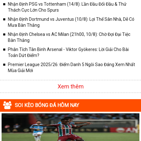
Nhận Định PSG vs Tottenham (14/8): Lần Đầu Đối Đầu & Thử
Thách Cực Lớn Cho Spurs
Nhận Định Dortmund vs Juventus (10/8): Lợi Thế Sân Nhà, Dễ Có
Mưa Bàn Thắng
Nhận Định Chelsea vs AC Milan (21h00, 10/8): Chờ Đợi Đại Tiệc
Bàn Thắng
Phân Tích Tân Binh Arsenal - Viktor Gyökeres: Lời Giải Cho Bài
Toán Dứt Điểm?
Premier League 2025/26: Điểm Danh 5 Ngôi Sao Đáng Xem Nhất
Mùa Giải Mới
Xem thêm
SOI KÈO BÓNG ĐÁ HÔM NAY