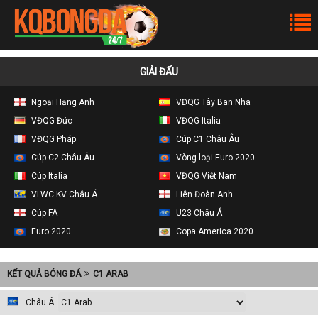
GIẢI ĐẤU
Ngoại Hạng Anh
VĐQG Tây Ban Nha
VĐQG Đức
VĐQG Italia
VĐQG Pháp
Cúp C1 Châu Âu
Cúp C2 Châu Âu
Vòng loại Euro 2020
Cúp Italia
VĐQG Việt Nam
VLWC KV Châu Á
Liên Đoàn Anh
Cúp FA
U23 Châu Á
Euro 2020
Copa America 2020
KẾT QUẢ BÓNG ĐÁ
C1 ARAB
Châu Á