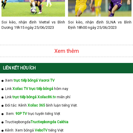
Soi kèo, nhận định Viettel vs Bình
Soi kèo, nhận định SLNA vs Bình
Dương 19h15 ngày 25/06/2023
Định 18h00 ngày 25/06/2023
Xem thêm
LIÊN KẾT HỮU ÍCH
Xem
trực tiếp bóngá Vaoroi TV
Link
Xoilac TV trực tiếp bóngá
hôm nay
Link
trực tiếp bóngá Xoilac86.tv
miễn phí
Đối tác: Kênh
Xoilac 365
bình luận tiếng Việt.
Xem:
90P TV
trực tuyến tiếng Việt
Tructiepbongda
Tructiepbongda Cakhia
Kênh: Xem bóngá
VeboTV
tiếng Việt