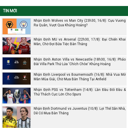
TIN MỚI
Nhận Định Wolves vs Man City (23h30, 16/8): Cựu Vương
Ra Quân, Vượt Qua Khủng Hoảng?
Nhận Định MU vs Arsenal (22h30, 17/8): Đại Chiến Khai
Màn, Chờ Đợi Bữa Tiệc Bàn Thắng
Nhận Định Aston Villa vs Newcastle (18h30, 16/8): Pháo
Đài Villa Park Thử Lửa 'Chích Chòe' Khủng Hoảng
Nhận Định Liverpool vs Bournemouth (16/8): Nhà Vua Mở
Màn Mùa Giải, Chờ Mưa Bàn Thắng Tại Anfield
Nhận Định PSG vs Tottenham (14/8): Lần Đầu Đối Đầu &
Thử Thách Cực Lớn Cho Spurs
Nhận Định Dortmund vs Juventus (10/8): Lợi Thế Sân Nhà,
Dễ Có Mưa Bàn Thắng