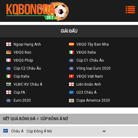
GIẢI ĐẤU
Ngoại Hạng Anh
VĐQG Tây Ban Nha
VĐQG Đức
VĐQG Italia
VĐQG Pháp
Cúp C1 Châu Âu
Cúp C2 Châu Âu
Vòng loại Euro 2020
Cúp Italia
VĐQG Việt Nam
VLWC KV Châu Á
Liên Đoàn Anh
Cúp FA
U23 Châu Á
Euro 2020
Copa America 2020
KẾT QUẢ BÓNG ĐÁ
CÚP ĐÔNG Á NỮ
Châu Á