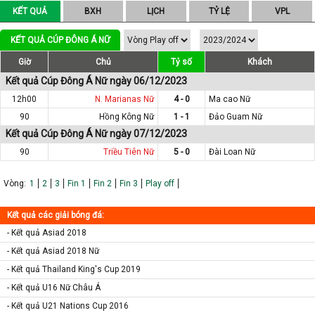
KẾT QUẢ
BXH
LỊCH
TỶ LỆ
VPL
KẾT QUẢ CÚP ĐÔNG Á NỮ
Giờ
Chủ
Tỷ số
Khách
Kết quả Cúp Đông Á Nữ ngày 06/12/2023
12h00
N. Marianas Nữ
4 - 0
Ma cao Nữ
90
Hồng Kông Nữ
1 - 1
Đảo Guam Nữ
Kết quả Cúp Đông Á Nữ ngày 07/12/2023
90
Triều Tiên Nữ
5 - 0
Đài Loan Nữ
Vòng:
1
2
3
Fin 1
Fin 2
Fin 3
Play off
Kết quả các giải bóng đá:
- Kết quả Asiad 2018
- Kết quả Asiad 2018 Nữ
- Kết quả Thailand King's Cup 2019
- Kết quả U16 Nữ Châu Á
- Kết quả U21 Nations Cup 2016