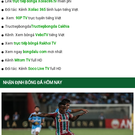
Link
trực tiếp bóngá Xoilac86.tv
miễn phí
Đối tác: Kênh
Xoilac 365
bình luận tiếng Việt.
Xem:
90P TV
trực tuyến tiếng Việt
Tructiepbongda
Tructiepbongda Cakhia
Kênh: Xem bóngá
VeboTV
tiếng Việt
Xem
trực tiếp bóngá Rakhoi TV
Xem ngay
bongdalu com
mới nhất
Kênh
Mitom TV
full HD
Đối tác: Kênh
Soco Live TV
full HD
NHẬN ĐỊNH BÓNG ĐÁ HÔM NAY