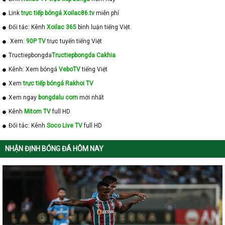
Link
trực tiếp bóngá Xoilac86.tv
miễn phí
Đối tác: Kênh
Xoilac 365
bình luận tiếng Việt.
Xem:
90P TV
trực tuyến tiếng Việt
Tructiepbongda
Tructiepbongda Cakhia
Kênh: Xem bóngá
VeboTV
tiếng Việt
Xem
trực tiếp bóngá Rakhoi TV
Xem ngay
bongdalu com
mới nhất
Kênh
Mitom TV
full HD
Đối tác: Kênh
Soco Live TV
full HD
NHẬN ĐỊNH BÓNG ĐÁ HÔM NAY