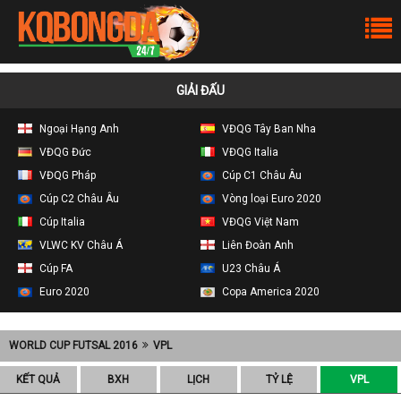
GIẢI ĐẤU
Ngoại Hạng Anh
VĐQG Tây Ban Nha
VĐQG Đức
VĐQG Italia
VĐQG Pháp
Cúp C1 Châu Âu
Cúp C2 Châu Âu
Vòng loại Euro 2020
Cúp Italia
VĐQG Việt Nam
VLWC KV Châu Á
Liên Đoàn Anh
Cúp FA
U23 Châu Á
Euro 2020
Copa America 2020
WORLD CUP FUTSAL 2016
VPL
KẾT QUẢ
BXH
LỊCH
TỶ LỆ
VPL