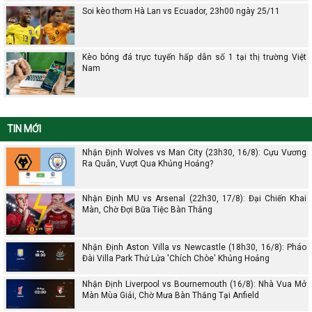
Soi kèo thơm Hà Lan vs Ecuador, 23h00 ngày 25/11
Kèo bóng đá trực tuyến hấp dẫn số 1 tại thị trường Việt
Nam
TIN MỚI
Nhận Định Wolves vs Man City (23h30, 16/8): Cựu Vương
Ra Quân, Vượt Qua Khủng Hoảng?
Nhận Định MU vs Arsenal (22h30, 17/8): Đại Chiến Khai
Màn, Chờ Đợi Bữa Tiệc Bàn Thắng
Nhận Định Aston Villa vs Newcastle (18h30, 16/8): Pháo
Đài Villa Park Thử Lửa 'Chích Chòe' Khủng Hoảng
Nhận Định Liverpool vs Bournemouth (16/8): Nhà Vua Mở
Màn Mùa Giải, Chờ Mưa Bàn Thắng Tại Anfield