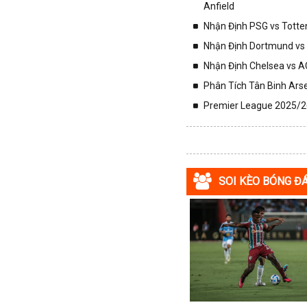
Anfield
Macedonia
Nhận Định PSG vs Totte
Malaysia
Nhận Định Dortmund vs 
Malta
Nhận Định Chelsea vs AC
Mexico
Phân Tích Tân Binh Arse
Moldova
Premier League 2025/26
Montenegro
Mỹ
Na Uy
Nam Mỹ
SOI KÈO BÓNG Đ
Nam Phi
New Zealand
Nga
Nhật Bản
Nicaragua
Oman