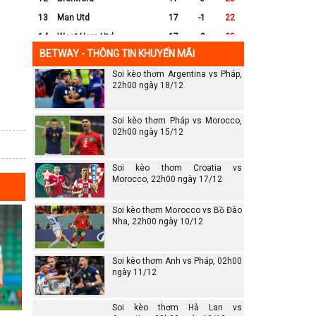
13
Man Utd
17
-1
22
14
West Ham Utd
17
-8
20
BETWAY - THÔNG TIN KHUYẾN MÃI
15
Everton
17
-7
17
Soi kèo thơm Argentina vs Pháp,
16
Crystal Palace
17
-8
16
22h00 ngày 18/12
17
Leicester City
17
-16
14
18
Ipswich
17
-16
12
Soi kèo thơm Pháp vs Morocco,
19
Wolves
17
-13
12
02h00 ngày 15/12
20
Southampton
17
-25
6
Soi kèo thơm Croatia vs
Morocco, 22h00 ngày 17/12
Soi kèo thơm Morocco vs Bồ Đào
Nha, 22h00 ngày 10/12
Soi kèo thơm Anh vs Pháp, 02h00
ngày 11/12
Soi kèo thơm Hà Lan vs