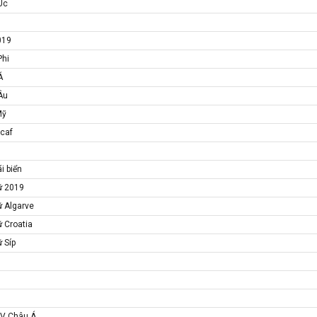
Úc
019
Phi
Á
Âu
Mỹ
acaf
i biển
ữ 2019
ữ Algarve
ữ Croatia
 Síp
KV Châu Á