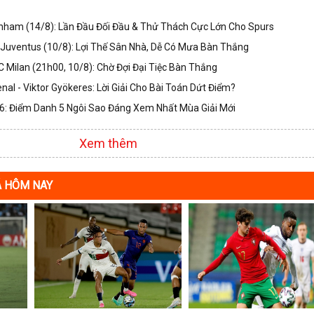
nham (14/8): Lần Đầu Đối Đầu & Thử Thách Cực Lớn Cho Spurs
Juventus (10/8): Lợi Thế Sân Nhà, Dễ Có Mưa Bàn Thắng
 Milan (21h00, 10/8): Chờ Đợi Đại Tiệc Bàn Thắng
nal - Viktor Gyökeres: Lời Giải Cho Bài Toán Dứt Điểm?
: Điểm Danh 5 Ngôi Sao Đáng Xem Nhất Mùa Giải Mới
Xem thêm
Á HÔM NAY