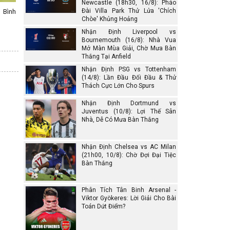
Newcastle (18h30, 16/8): Pháo
Đài Villa Park Thử Lửa 'Chích
 Bình
Chòe' Khủng Hoảng
Nhận Định Liverpool vs
Bournemouth (16/8): Nhà Vua
Mở Màn Mùa Giải, Chờ Mưa Bàn
Thắng Tại Anfield
Nhận Định PSG vs Tottenham
(14/8): Lần Đầu Đối Đầu & Thử
Thách Cực Lớn Cho Spurs
Nhận Định Dortmund vs
Juventus (10/8): Lợi Thế Sân
Nhà, Dễ Có Mưa Bàn Thắng
Nhận Định Chelsea vs AC Milan
(21h00, 10/8): Chờ Đợi Đại Tiệc
Bàn Thắng
Phân Tích Tân Binh Arsenal -
Viktor Gyökeres: Lời Giải Cho Bài
Toán Dứt Điểm?