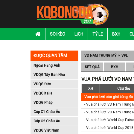
SOI KÈO
LỊCH
TỶ LỆ
BXH
C
ĐƯỢC QUAN TÂM
VD NAM TRUNG MỸ
VPL
Ngoại Hạng Anh
KẾT QUẢ
BXH
VĐQG Tây Ban Nha
VUA PHÁ LƯỚI VD NAM
VĐQG Đức
XH
Cầu thủ
VĐQG Italia
Vua phá lưới các giải bóng đá 
VĐQG Pháp
- Vua phá lưới VD Nam Trung 
Cúp C1 Châu Âu
- Vua phá lưới VD Nam Trung 
- Vua phá lưới World Cup Futs
Cúp C2 Châu Âu
- Vua phá lưới World Cup 2018
VĐQG Việt Nam