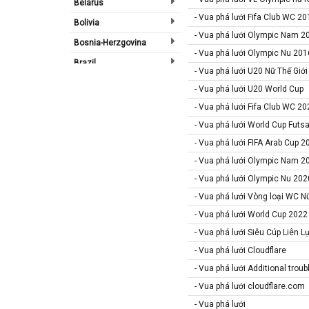
Belarus
- Vua phá lưới Fifa Club WC 20
Bolivia
- Vua phá lưới Olympic Nam 2
Bosnia-Herzgovina
- Vua phá lưới Olympic Nu 201
Brazil
- Vua phá lưới U20 Nữ Thế Giới
Bulgary
- Vua phá lưới U20 World Cup
Bắc Ireland
- Vua phá lưới Fifa Club WC 20
Bắc Mỹ
- Vua phá lưới World Cup Futs
Bỉ
- Vua phá lưới FIFA Arab Cup 2
- Vua phá lưới Olympic Nam 2
Bồ Đào Nha
- Vua phá lưới Olympic Nu 202
Campuchia
- Vua phá lưới Vòng loại WC N
Canada
- Vua phá lưới World Cup 2022
Chi Lê
- Vua phá lưới Siêu Cúp Liên L
Châu Phi
- Vua phá lưới Cloudflare
Châu Á
- Vua phá lưới Additional trou
Châu Âu
- Vua phá lưới cloudflare.com
Châu Úc
- Vua phá lưới