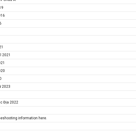
19
016
6
21
al 2021
021
020
0
ữ 2023
ục Địa 2022
bleshooting information here.