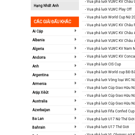
- Vua phá lưới VLWC KV Châu 
Hạng Nhất Anh
- Vua phá lưới VLWC Play Off
- Vua phá lưới World Cup Nữ 2
CÁC GIẢI ĐẤU KHÁC
- Vua phá lưới VLWC KV Châu 
Ai Cập
- Vua phá lưới VLWC KV Châu 
Albania
- Vua phá lưới VLWC KV Châu 
- Vua phá lưới VLWC KV Nam 
Algeria
- Vua phá lưới VLWC KV Conc
Andorra
- Vua phá lưới CIS Cup
Anh
- Vua phá lưới World cup BĐ Bã
Argentina
- Vua phá lưới Vòng loại WC N
Armenia
- Vua phá lưới Cúp Giao Hữu N
Arập Xêút
- Vua phá lưới Cúp Giao Hữu N
Australia
- Vua phá lưới Cúp Giao Hữu Nữ
Azerbaijan
- Vua phá lưới Fifa Confed Cup
Ba Lan
- Vua phá lưới U17 Nữ Thế Giới
- Vua phá lưới U17 Thế Giới
Bahrain
- Vua phá lưới VL Olympic nữ 