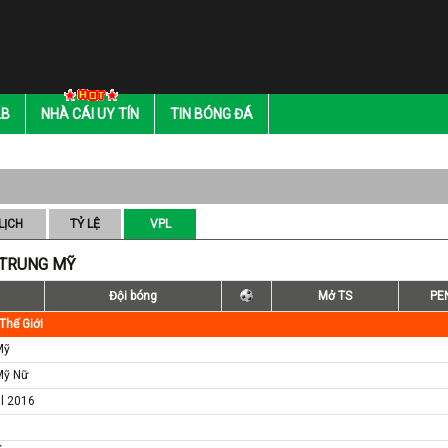
LB
NHÀ CÁI UY TÍN
TIN BÓNG ĐÁ
LỊCH
TỶ LỆ
VPL
 TRUNG MỸ
Đội bóng
Mở TS
PE
Thế Giới
Mỹ
Mỹ Nữ
al 2016