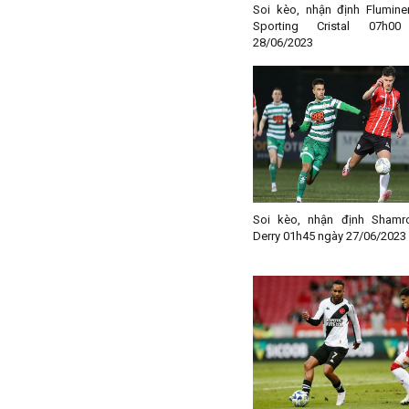
Paraguay
Soi kèo, nhận định Flumine
Sporting Cristal 07h0
Peru
28/06/2023
Pháp
Phần Lan
Qatar
Quốc Tế
Rumany
San Marino
Soi kèo, nhận định Shamr
Scotland
Derry 01h45 ngày 27/06/2023
Serbia
Singapore
Slovakia
Slovenia
Syria
Séc
Síp