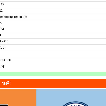
023
22
ubleshooting resources
23
024
4
al 2024
 Cup
ental Cup
 Cup
I NHẤT