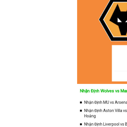
Iran
Iraq
Ireland
Israel
Italia
Jordan
Kazakhstan
Kosovo
Kuwait
Lao
Latvia
Nhận Định Wolves vs Man
Li băng
Liechtenstein
Nhận Định MU vs Arsenal
Lithuania
Nhận Định Aston Villa v
Hoảng
Luxembourg
Nhận Định Liverpool vs
Ma rốc