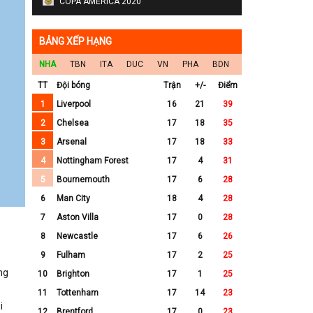
COPA AMERICA 2020
BẢNG XẾP HẠNG
NHA
TBN
ITA
DUC
VN
PHA
BDN
TT
Đội bóng
Trận
+/-
Điểm
1
Liverpool
16
21
39
2
Chelsea
17
18
35
3
Arsenal
17
18
33
4
Nottingham Forest
17
4
31
5
Bournemouth
17
6
28
6
Man City
18
4
28
7
Aston Villa
17
0
28
8
Newcastle
17
6
26
9
Fulham
17
2
25
ng
10
Brighton
17
1
25
11
Tottenham
17
14
23
i
12
Brentford
17
0
23