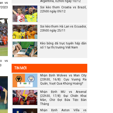
Argentina, 02h00 ngày 10/12
an vs
/2023
Soi kèo thơm Croatia vs Brazil,
22h00 ngày 09/12
Soi kèo thơm Hà Lan vs Ecuador,
23h00 ngày 25/11
Kèo bóng đá trực tuyến hấp dẫn
số 1 tại thị trường Việt Nam
no vs
3
TIN MỚI
Nhận Định Wolves vs Man City
(23h30, 16/8): Cựu Vương Ra
Quân, Vượt Qua Khủng Hoảng?
Nhận Định MU vs Arsenal
(22h30, 17/8): Đại Chiến Khai
Màn, Chờ Đợi Bữa Tiệc Bàn
Thắng
Nhận Định Aston Villa vs