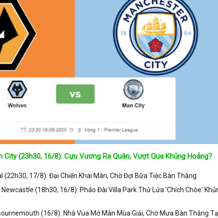
 City (23h30, 16/8): Cựu Vương Ra Quân, Vượt Qua Khủng Hoảng?
 (22h30, 17/8): Đại Chiến Khai Màn, Chờ Đợi Bữa Tiệc Bàn Thắng
s Newcastle (18h30, 16/8): Pháo Đài Villa Park Thử Lửa 'Chích Chòe' Khủ
 Bournemouth (16/8): Nhà Vua Mở Màn Mùa Giải, Chờ Mưa Bàn Thắng Tạ