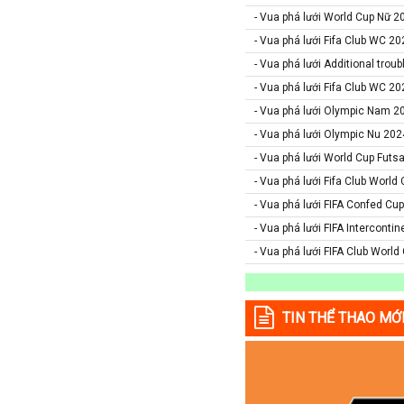
- Vua phá lưới World Cup Nữ 2
Colombia
- Vua phá lưới Fifa Club WC 20
Costa Rica
- Vua phá lưới Additional tro
Croatia
- Vua phá lưới Fifa Club WC 20
Ecuador
- Vua phá lưới Olympic Nam 2
Estonia
- Vua phá lưới Olympic Nu 202
Georgia
- Vua phá lưới World Cup Futs
Gibralta
- Vua phá lưới Fifa Club World
Honduras
- Vua phá lưới FIFA Confed Cup
Hungary
- Vua phá lưới FIFA Intercontin
- Vua phá lưới FIFA Club World
Hy Lạp
Hà Lan
Hàn Quốc
TIN THỂ THAO MỚ
Hồng Kông
Iceland
Indonesia