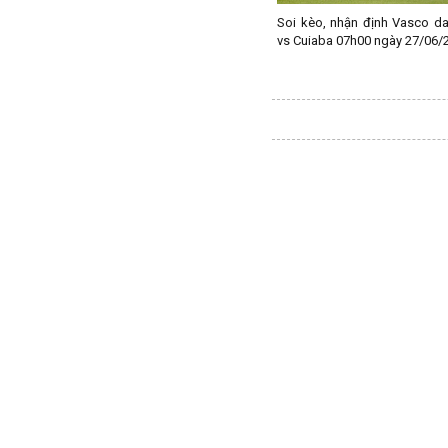
Soi kèo, nhận định Vasco d
Tajikistan
vs Cuiaba 07h00 ngày 27/06/
Thái Lan
Thế Giới
Thổ Nhĩ Kỳ
Thụy Sỹ
Thụy Điển
Trung Quốc
Tunisia
Tây Ban Nha
UAE
Ukraina
Uruguay
Uzbekistan
Venezuela
Việt Nam