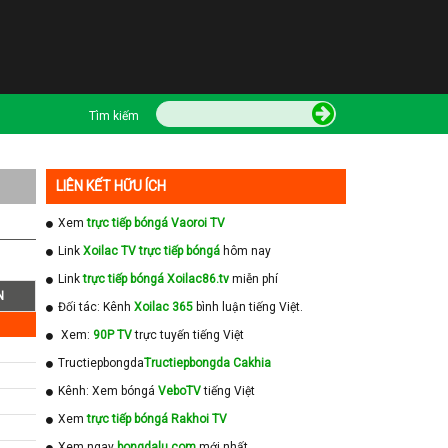
Tìm kiếm
LIÊN KẾT HỮU ÍCH
Xem
trực tiếp bóngá Vaoroi TV
Link
Xoilac TV trực tiếp bóngá
hôm nay
Link
trực tiếp bóngá Xoilac86.tv
miễn phí
N
Đối tác: Kênh
Xoilac 365
bình luận tiếng Việt.
Xem:
90P TV
trực tuyến tiếng Việt
Tructiepbongda
Tructiepbongda Cakhia
Kênh: Xem bóngá
VeboTV
tiếng Việt
Xem
trực tiếp bóngá Rakhoi TV
Xem ngay
bongdalu com
mới nhất