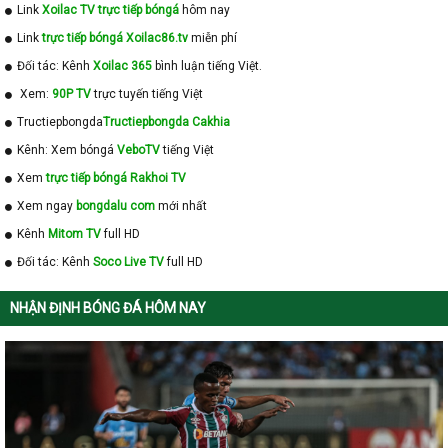
Link
Xoilac TV trực tiếp bóngá
hôm nay
Link
trực tiếp bóngá Xoilac86.tv
miễn phí
Đối tác: Kênh
Xoilac 365
bình luận tiếng Việt.
Xem:
90P TV
trực tuyến tiếng Việt
Tructiepbongda
Tructiepbongda Cakhia
Kênh: Xem bóngá
VeboTV
tiếng Việt
Xem
trực tiếp bóngá Rakhoi TV
Xem ngay
bongdalu com
mới nhất
Kênh
Mitom TV
full HD
Đối tác: Kênh
Soco Live TV
full HD
NHẬN ĐỊNH BÓNG ĐÁ HÔM NAY