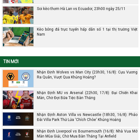
Soi kèo thơm Hà Lan vs Ecuador, 23h00 ngày 25/11
Kèo bóng đá trực tuyến hấp dẫn số 1 tại thị trường Việt
Nam
TIN MỚI
Nhận Định Wolves vs Man City (23h30, 16/8): Cựu Vương
Ra Quân, Vượt Qua Khủng Hoảng?
Nhận Định MU vs Arsenal (22h30, 17/8): Đại Chiến Khai
Màn, Chờ Đợi Bữa Tiệc Bàn Thắng
Nhận Định Aston Villa vs Newcastle (18h30, 16/8): Pháo
Đài Villa Park Thử Lửa 'Chích Chòe' Khủng Hoảng
Nhận Định Liverpool vs Bournemouth (16/8): Nhà Vua Mở
Màn Mùa Giải, Chờ Mưa Bàn Thắng Tại Anfield