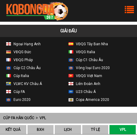
GIẢI ĐẤU
Ngoại Hạng Anh
VĐQG Tây Ban Nha
VĐQG Đức
VĐQG Italia
VĐQG Pháp
Cúp C1 Châu Âu
Cúp C2 Châu Âu
Vòng loại Euro 2020
Cúp Italia
VĐQG Việt Nam
VLWC KV Châu Á
Liên Đoàn Anh
Cúp FA
U23 Châu Á
Euro 2020
Copa America 2020
CÚP FA HÀN QUỐC
VPL
KẾT QUẢ
BXH
LỊCH
TỶ LỆ
VPL