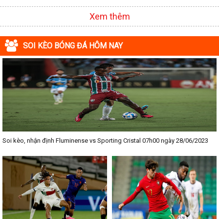
Xem thêm
SOI KÈO BÓNG ĐÁ HÔM NAY
Soi kèo, nhận định Fluminense vs Sporting Cristal 07h00 ngày 28/06/2023