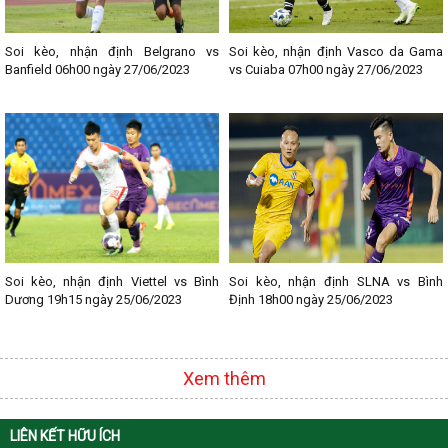
Soi kèo, nhận định Belgrano vs
Soi kèo, nhận định Vasco da Gama
Banfield 06h00 ngày 27/06/2023
vs Cuiaba 07h00 ngày 27/06/2023
Soi kèo, nhận định Viettel vs Bình
Soi kèo, nhận định SLNA vs Bình
Dương 19h15 ngày 25/06/2023
Định 18h00 ngày 25/06/2023
Xem thêm
LIÊN KẾT HỮU ÍCH