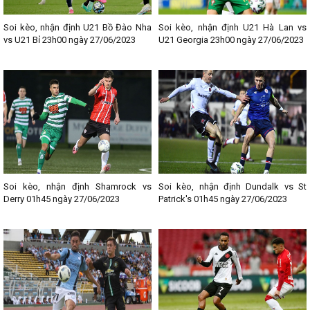
Soi kèo, nhận định U21 Bồ Đào Nha
Soi kèo, nhận định U21 Hà Lan vs
vs U21 Bỉ 23h00 ngày 27/06/2023
U21 Georgia 23h00 ngày 27/06/2023
Soi kèo, nhận định Shamrock vs
Soi kèo, nhận định Dundalk vs St
Derry 01h45 ngày 27/06/2023
Patrick's 01h45 ngày 27/06/2023