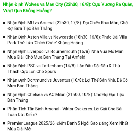
Nhận Định Wolves vs Man City (23h30, 16/8): Cựu Vương Ra Quân,
Vượt Qua Khủng Hoảng?
Nhận Định MU vs Arsenal (22h30, 17/8): Đại Chiến Khai Màn, Chờ
Đợi Bữa Tiệc Bàn Thắng
Nhận Định Aston Villa vs Newcastle (18h30, 16/8): Pháo Đài Villa
Park Thử Lửa 'Chích Chòe' Khủng Hoảng
Nhận Định Liverpool vs Bournemouth (16/8): Nhà Vua Mở Màn
Mùa Giải, Chờ Mưa Bàn Thắng Tại Anfield
Nhận Định PSG vs Tottenham (14/8): Lần Đầu Đối Đầu & Thử
Thách Cực Lớn Cho Spurs
Nhận Định Dortmund vs Juventus (10/8): Lợi Thế Sân Nhà, Dễ Có
Mưa Bàn Thắng
Nhận Định Chelsea vs AC Milan (21h00, 10/8): Chờ Đợi Đại Tiệc
Bàn Thắng
Phân Tích Tân Binh Arsenal - Viktor Gyökeres: Lời Giải Cho Bài
Toán Dứt Điểm?
Premier League 2025/26: Điểm Danh 5 Ngôi Sao Đáng Xem Nhất
Mùa Giải Mới