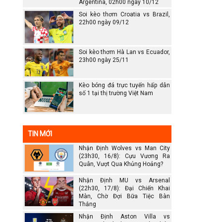
Argentina, 02h00 ngày 10/12
Soi kèo thơm Croatia vs Brazil,
22h00 ngày 09/12
Soi kèo thơm Hà Lan vs Ecuador,
23h00 ngày 25/11
Kèo bóng đá trực tuyến hấp dẫn
số 1 tại thị trường Việt Nam
TIN MỚI
Nhận Định Wolves vs Man City
(23h30, 16/8): Cựu Vương Ra
Quân, Vượt Qua Khủng Hoảng?
Nhận Định MU vs Arsenal
(22h30, 17/8): Đại Chiến Khai
Màn, Chờ Đợi Bữa Tiệc Bàn
Thắng
Nhận Định Aston Villa vs