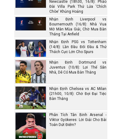
Newcastle (18h30, 16/8): Pháo
Đài Villa Park Thử Lửa 'Chích
Chòe' Khủng Hoảng
Nhận Định Liverpool vs
Bournemouth (16/8): Nhà Vua
Mở Màn Mùa Giải, Chờ Mưa Bàn
Thắng Tại Anfield
Nhận Định PSG vs Tottenham
(14/8): Lần Đầu Đối Đầu & Thử
Thách Cực Lớn Cho Spurs
Nhận Định Dortmund vs
Juventus (10/8): Lợi Thế Sân
Nhà, Dễ Có Mưa Bàn Thắng
Nhận Định Chelsea vs AC Milan
(21h00, 10/8): Chờ Đợi Đại Tiệc
Bàn Thắng
Phân Tích Tân Binh Arsenal -
Viktor Gyökeres: Lời Giải Cho Bài
Toán Dứt Điểm?