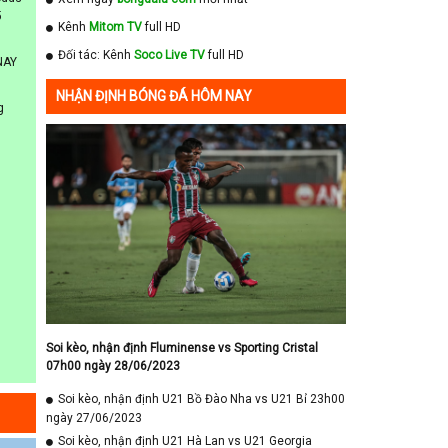
5
Kênh
Mitom TV
full HD
Đối tác: Kênh
Soco Live TV
full HD
 NAY
NHẬN ĐỊNH BÓNG ĐÁ HÔM NAY
g
Soi kèo, nhận định Fluminense vs Sporting Cristal
07h00 ngày 28/06/2023
Soi kèo, nhận định U21 Bồ Đào Nha vs U21 Bỉ 23h00
ngày 27/06/2023
Soi kèo, nhận định U21 Hà Lan vs U21 Georgia