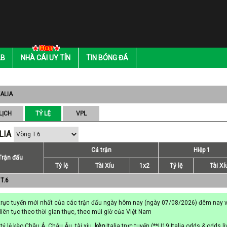
LB
NHÀ CÁI UY TÍN
TIN BÓNG ĐÁ
ALIA
LỊCH
TỶ LỆ
VPL
LIA
Cả trận
Hiệp 1
Trận đấu
Tỷ lệ
Tài Xíu
1x2
Tỷ lệ
Tài Xí
 T.6
trực tuyến mới nhất của các trận đấu ngày hôm nay (ngày 07/08/2026) đêm nay 
iên tục theo thời gian thực, theo múi giờ của Việt Nam
 tỷ lệ kèo Châu Á, Châu Âu, tài xỉu,
kèo
Italia trực tuyến (**U19 Italia odds & odds li