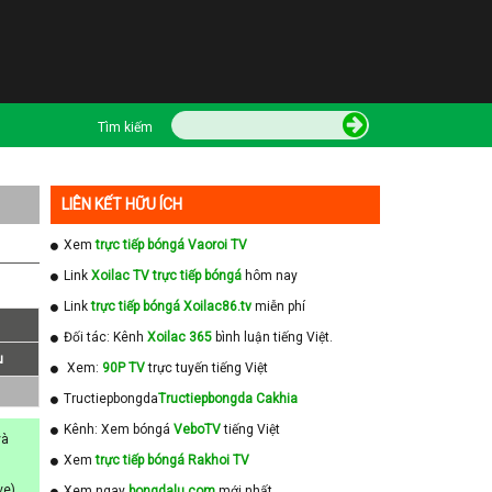
Tìm kiếm
LIÊN KẾT HỮU ÍCH
Xem
trực tiếp bóngá Vaoroi TV
Link
Xoilac TV trực tiếp bóngá
hôm nay
Link
trực tiếp bóngá Xoilac86.tv
miễn phí
Đối tác: Kênh
Xoilac 365
bình luận tiếng Việt.
u
Xem:
90P TV
trực tuyến tiếng Việt
Tructiepbongda
Tructiepbongda Cakhia
Kênh: Xem bóngá
VeboTV
tiếng Việt
và
Xem
trực tiếp bóngá Rakhoi TV
ve),
Xem ngay
bongdalu com
mới nhất