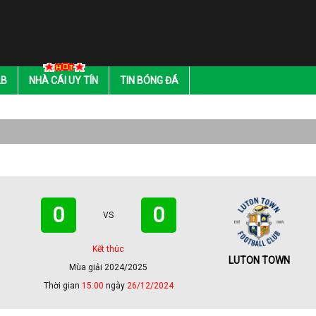
LB
NHÀ CÁI UY TÍN
TIN BÓNG ĐÁ
0
0
VS
Kết thúc
LUTON TOWN
Mùa giải 2024/2025
Thời gian
15:00
ngày
26/12/2024