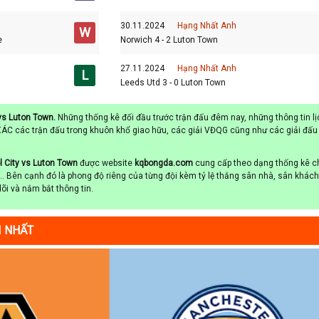
30.11.2024
Hạng Nhất Anh
W
e
Norwich 4 - 2 Luton Town
27.11.2024
Hạng Nhất Anh
L
Leeds Utd 3 - 0 Luton Town
 vs Luton Town.
Những thống kê đối đầu trước trận đấu đêm nay, những thông tin lị
ÁC các trận đấu trong khuôn khổ giao hữu, các giải VĐQG cũng như các giải đấu
l City vs Luton Town
được website
kqbongda.com
cung cấp theo dạng thống kê c
ố, … Bên cạnh đó là phong độ riêng của từng đội kèm tỷ lệ thắng sân nhà, sân khách
dõi và nắm bắt thông tin.
I NHẤT