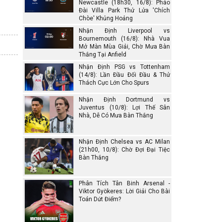
Newcastle (18h30, 16/8): Pháo
Đài Villa Park Thử Lửa 'Chích
Chòe' Khủng Hoảng
Nhận Định Liverpool vs
Bournemouth (16/8): Nhà Vua
Mở Màn Mùa Giải, Chờ Mưa Bàn
Thắng Tại Anfield
Nhận Định PSG vs Tottenham
(14/8): Lần Đầu Đối Đầu & Thử
Thách Cực Lớn Cho Spurs
Nhận Định Dortmund vs
Juventus (10/8): Lợi Thế Sân
Nhà, Dễ Có Mưa Bàn Thắng
Nhận Định Chelsea vs AC Milan
(21h00, 10/8): Chờ Đợi Đại Tiệc
Bàn Thắng
Phân Tích Tân Binh Arsenal -
Viktor Gyökeres: Lời Giải Cho Bài
Toán Dứt Điểm?