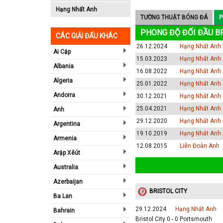
Hạng Nhất Anh
TƯỜNG THUẬT BÓNG ĐÁ
P
PHONG ĐỘ ĐỐI ĐẦU B
CÁC GIẢI ĐẤU KHÁC
26.12.2024
Hạng Nhất Anh
Ai Cập
15.03.2023
Hạng Nhất Anh
Albania
16.08.2022
Hạng Nhất Anh
Algeria
25.01.2022
Hạng Nhất Anh
Andorra
30.12.2021
Hạng Nhất Anh
25.04.2021
Hạng Nhất Anh
Anh
29.12.2020
Hạng Nhất Anh
Argentina
19.10.2019
Hạng Nhất Anh
Armenia
12.08.2015
Liên Đoàn Anh
Arập Xêút
Australia
Azerbaijan
BRISTOL CITY
Ba Lan
29.12.2024
Hạng Nhất Anh
Bahrain
Bristol City 0 - 0 Portsmouth