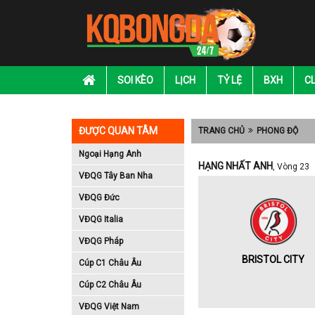
SOI KÈO
LỊCH
TỶ LỆ
BXH
C
ĐƯỢC QUAN TÂM
TRANG CHỦ
PHONG ĐỘ
Ngoại Hạng Anh
HẠNG NHẤT ANH
, Vòng 23
VĐQG Tây Ban Nha
VĐQG Đức
VĐQG Italia
VĐQG Pháp
BRISTOL CITY
Cúp C1 Châu Âu
Cúp C2 Châu Âu
VĐQG Việt Nam