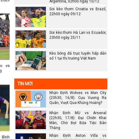
Argentina, 02h00 ngày 10/12
Soi kèo thơm Croatia vs Brazil,
22h00 ngày 09/12
Soi kèo thơm Hà Lan vs Ecuador,
23h00 ngày 25/11
Kèo bóng đá trực tuyến hấp dẫn
số 1 tại thị trường Việt Nam
no vs
3
TIN MỚI
Nhận Định Wolves vs Man City
(23h30, 16/8): Cựu Vương Ra
Quân, Vượt Qua Khủng Hoảng?
Nhận Định MU vs Arsenal
(22h30, 17/8): Đại Chiến Khai
Màn, Chờ Đợi Bữa Tiệc Bàn
Thắng
Nhận Định Aston Villa vs
 Bình