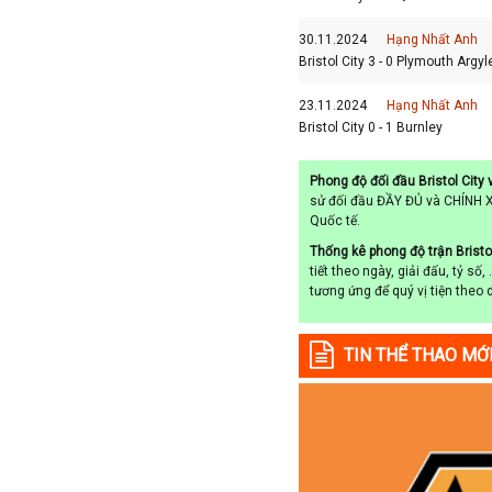
Colombia
30.11.2024
Hạng Nhất Anh
Costa Rica
Bristol City 3 - 0 Plymouth Argyl
Croatia
23.11.2024
Hạng Nhất Anh
Ecuador
Bristol City 0 - 1 Burnley
Estonia
Georgia
Phong độ đối đầu Bristol City
sử đối đầu ĐẦY ĐỦ và CHÍNH X
Gibralta
Quốc tế.
Honduras
Thống kê phong độ trận Bristo
tiết theo ngày, giải đấu, tỷ s
Hungary
tương ứng để quý vị tiện theo 
Hy Lạp
Hà Lan
TIN THỂ THAO MỚ
Hàn Quốc
Hồng Kông
Iceland
Indonesia