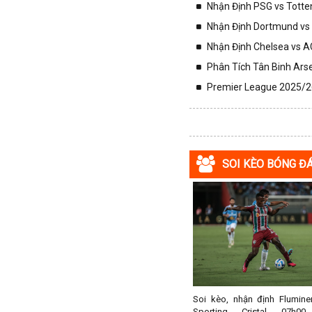
Nhận Định PSG vs Totte
Macedonia
Nhận Định Dortmund vs 
Malaysia
Nhận Định Chelsea vs AC
Malta
Phân Tích Tân Binh Arse
Mexico
Premier League 2025/26
Moldova
Montenegro
Mỹ
Na Uy
SOI KÈO BÓNG Đ
Nam Mỹ
Nam Phi
New Zealand
Nga
Nhật Bản
Nicaragua
Oman
Soi kèo, nhận định Flumine
Sporting Cristal 07h0