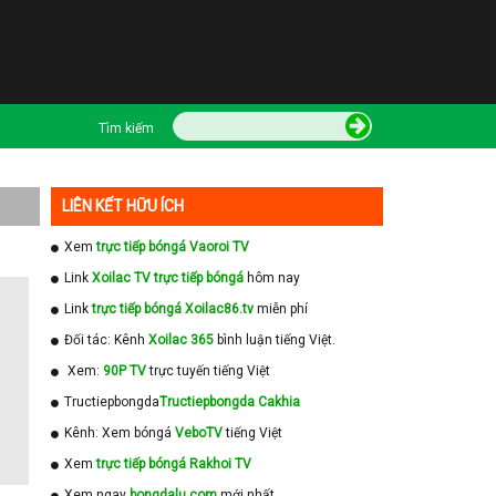
Tìm kiếm
LIÊN KẾT HỮU ÍCH
Xem
trực tiếp bóngá Vaoroi TV
Link
Xoilac TV trực tiếp bóngá
hôm nay
Link
trực tiếp bóngá Xoilac86.tv
miễn phí
Đối tác: Kênh
Xoilac 365
bình luận tiếng Việt.
Xem:
90P TV
trực tuyến tiếng Việt
Tructiepbongda
Tructiepbongda Cakhia
Kênh: Xem bóngá
VeboTV
tiếng Việt
Xem
trực tiếp bóngá Rakhoi TV
Xem ngay
bongdalu com
mới nhất