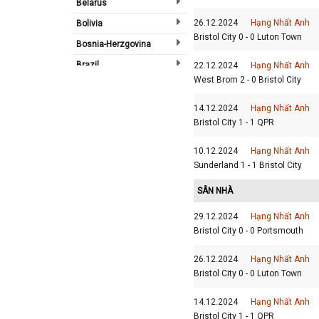
Belarus
26.12.2024
Hạng Nhất Anh
Bolivia
Bristol City 0 - 0 Luton Town
Bosnia-Herzgovina
Brazil
22.12.2024
Hạng Nhất Anh
West Brom 2 - 0 Bristol City
Bulgary
Bắc Ireland
14.12.2024
Hạng Nhất Anh
Bristol City 1 - 1 QPR
Bắc Mỹ
Bỉ
10.12.2024
Hạng Nhất Anh
Sunderland 1 - 1 Bristol City
Bồ Đào Nha
Campuchia
SÂN NHÀ
Canada
29.12.2024
Hạng Nhất Anh
Chi Lê
Bristol City 0 - 0 Portsmouth
Châu Phi
26.12.2024
Hạng Nhất Anh
Châu Á
Bristol City 0 - 0 Luton Town
Châu Âu
14.12.2024
Hạng Nhất Anh
Châu Úc
Bristol City 1 - 1 QPR