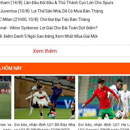
nham (14/8): Lần Đầu Đối Đầu & Thử Thách Cực Lớn Cho Spurs
Juventus (10/8): Lợi Thế Sân Nhà, Dễ Có Mưa Bàn Thắng
 Milan (21h00, 10/8): Chờ Đợi Đại Tiệc Bàn Thắng
nal - Viktor Gyökeres: Lời Giải Cho Bài Toán Dứt Điểm?
: Điểm Danh 5 Ngôi Sao Đáng Xem Nhất Mùa Giải Mới
Xem thêm
Á HÔM NAY
nse vs
Soi kèo, nhận định U21 Bồ Đào Nha
Soi kèo, nhận định U21 Hà L
0 ngày
vs U21 Bỉ 23h00 ngày 27/06/2023
U21 Georgia 23h00 ngày 27/06