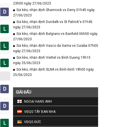
23h00 ngày 27/06/2023
Soi kèo, nhận định Shamrock vs Derry 01h45 ngày
D
27/06/2023
Soi kèo, nhận định Dundalk vs St Patrick's 01h45
ngày 27/06/2023
L
Soi kèo, nhận định Belgrano vs Banfield 06h00 ngày
27/06/2023
L
Soi kèo, nhận định Vasco da Gama vs Cuiaba 07h00
ngày 27/06/2023
Soi kèo, nhận định Viettel vs Bình Dương 19h15
L
ngày 25/06/2023
Soi kèo, nhận định SLNA vs Bình Định 18h00 ngày
25/06/2023
D
GIẢI ĐẤU
NGOẠI HẠNG ANH
D
VĐQG TÂY BAN NHA
L
VĐQG ĐỨC