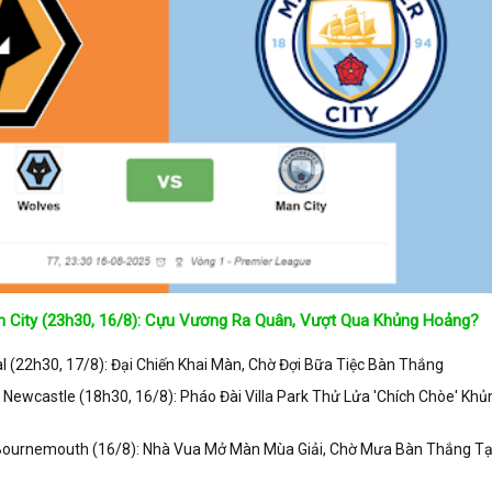
 City (23h30, 16/8): Cựu Vương Ra Quân, Vượt Qua Khủng Hoảng?
 (22h30, 17/8): Đại Chiến Khai Màn, Chờ Đợi Bữa Tiệc Bàn Thắng
s Newcastle (18h30, 16/8): Pháo Đài Villa Park Thử Lửa 'Chích Chòe' Khủ
 Bournemouth (16/8): Nhà Vua Mở Màn Mùa Giải, Chờ Mưa Bàn Thắng Tạ