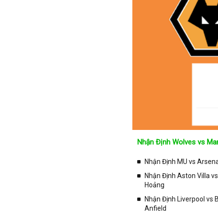
Iran
Iraq
Ireland
Israel
Italia
Jordan
Kazakhstan
Kosovo
Kuwait
Lao
Nhận Định Wolves vs Man
Latvia
Li băng
Nhận Định MU vs Arsenal
Liechtenstein
Nhận Định Aston Villa v
Hoảng
Lithuania
Nhận Định Liverpool vs
Luxembourg
Anfield
Ma rốc