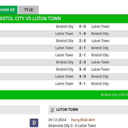
HONG ĐỘ
TỶ LỆ
RISTOL CITY VS LUTON TOWN
Bristol City
0 - 0
Luton Town
Luton Town
1 - 0
Bristol City
Bristol City
2 - 0
Luton Town
Luton Town
2 - 1
Bristol City
Luton Town
2 - 1
Bristol City
Bristol City
2 - 3
Luton Town
Bristol City
3 - 0
Luton Town
Luton Town
3 - 0
Bristol City
Luton Town
3 - 1
Bristol City
Bristol City 23% 
LUTON TOWN
29.12.2024
Hạng Nhất Anh
D
Swansea City 0 - 0 Luton Town