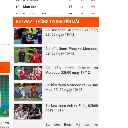
13
Man Utd
17
-1
22
14
West Ham Utd
17
-8
20
BETWAY - THÔNG TIN KHUYẾN MÃI
15
Everton
17
-7
17
Soi kèo thơm Argentina vs Pháp,
16
Crystal Palace
17
-8
16
22h00 ngày 18/12
17
Leicester City
17
-16
14
18
Ipswich
17
-16
12
Soi kèo thơm Pháp vs Morocco,
19
Wolves
17
-13
12
02h00 ngày 15/12
20
Southampton
17
-25
6
Soi kèo thơm Croatia vs
Morocco, 22h00 ngày 17/12
Soi kèo thơm Morocco vs Bồ Đào
Nha, 22h00 ngày 10/12
Soi kèo thơm Anh vs Pháp, 02h00
ngày 11/12
an vs
Soi kèo thơm Hà Lan vs
/2023