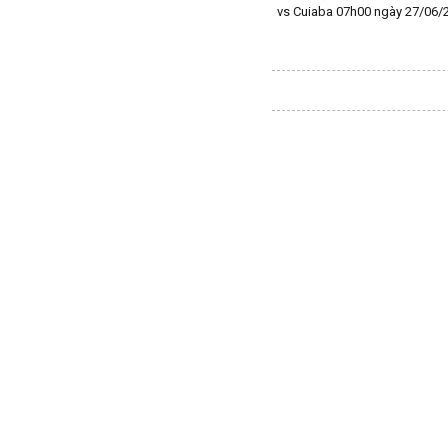
vs Cuiaba 07h00 ngày 27/06/
Tajikistan
Thái Lan
Thế Giới
Thổ Nhĩ Kỳ
Thụy Sỹ
Thụy Điển
Trung Quốc
Tunisia
Tây Ban Nha
UAE
Ukraina
Uruguay
Uzbekistan
Venezuela
Việt Nam