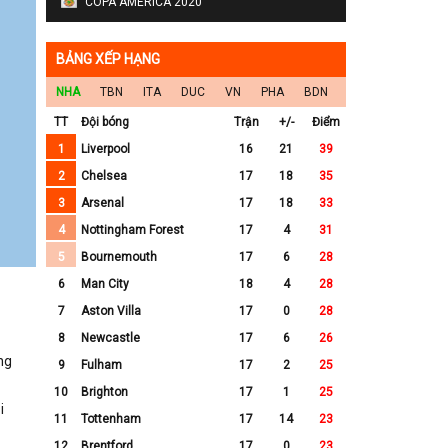
COPA AMERICA 2020
BẢNG XẾP HẠNG
NHA
TBN
ITA
DUC
VN
PHA
BDN
TT
Đội bóng
Trận
+/-
Điểm
1
Liverpool
16
21
39
2
Chelsea
17
18
35
3
Arsenal
17
18
33
4
Nottingham Forest
17
4
31
5
Bournemouth
17
6
28
6
Man City
18
4
28
7
Aston Villa
17
0
28
8
Newcastle
17
6
26
ng
9
Fulham
17
2
25
10
Brighton
17
1
25
i
11
Tottenham
17
14
23
12
Brentford
17
0
23