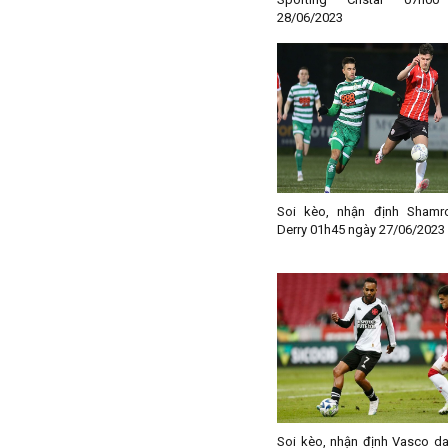
Paraguay
28/06/2023
Peru
Pháp
Phần Lan
Qatar
Quốc Tế
Rumany
Soi kèo, nhận định Shamr
San Marino
Derry 01h45 ngày 27/06/2023
Scotland
Serbia
Singapore
Slovakia
Slovenia
Syria
Séc
Soi kèo, nhận định Vasco d
Síp