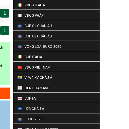
VĐQG ITALIA
L
VĐQG PHÁP
CÚP C1 CHÂU ÂU
L
CÚP C2 CHÂU ÂU
VÒNG LOẠI EURO 2020
ch
CÚP ITALIA
hi
VĐQG VIỆT NAM
VLWC KV CHÂU Á
LIÊN ĐOÀN ANH
CÚP FA
U23 CHÂU Á
EURO 2020