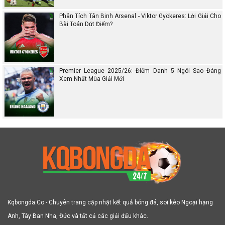
Phân Tích Tân Binh Arsenal - Viktor Gyökeres: Lời Giải Cho
Bài Toán Dứt Điểm?
Premier League 2025/26: Điểm Danh 5 Ngôi Sao Đáng
Xem Nhất Mùa Giải Mới
Kqbongda.Co - Chuyên trang cập nhật kết quả bóng đá, soi kèo Ngoại hạng
Anh, Tây Ban Nha, Đức và tất cả các giải đấu khác.