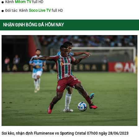
Kênh
Mitom TV
full HD
Đối tác: Kênh
Soco Live TV
full HD
NHẬN ĐỊNH BÓNG ĐÁ HÔM NAY
Soi kèo, nhận định Fluminense vs Sporting Cristal 07h00 ngày 28/06/2023