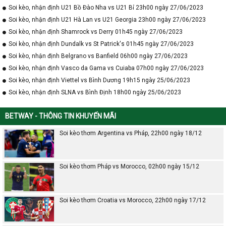
Soi kèo, nhận định U21 Bồ Đào Nha vs U21 Bỉ 23h00 ngày 27/06/2023
Soi kèo, nhận định U21 Hà Lan vs U21 Georgia 23h00 ngày 27/06/2023
Soi kèo, nhận định Shamrock vs Derry 01h45 ngày 27/06/2023
Soi kèo, nhận định Dundalk vs St Patrick's 01h45 ngày 27/06/2023
Soi kèo, nhận định Belgrano vs Banfield 06h00 ngày 27/06/2023
Soi kèo, nhận định Vasco da Gama vs Cuiaba 07h00 ngày 27/06/2023
Soi kèo, nhận định Viettel vs Bình Dương 19h15 ngày 25/06/2023
Soi kèo, nhận định SLNA vs Bình Định 18h00 ngày 25/06/2023
BETWAY - THÔNG TIN KHUYẾN MÃI
Soi kèo thơm Argentina vs Pháp, 22h00 ngày 18/12
Soi kèo thơm Pháp vs Morocco, 02h00 ngày 15/12
Soi kèo thơm Croatia vs Morocco, 22h00 ngày 17/12