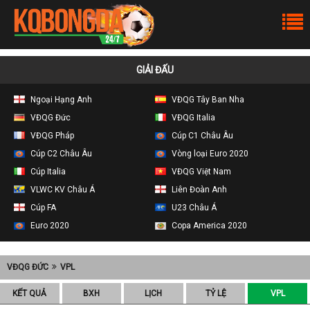
GIẢI ĐẤU
Ngoại Hạng Anh
VĐQG Tây Ban Nha
VĐQG Đức
VĐQG Italia
VĐQG Pháp
Cúp C1 Châu Âu
Cúp C2 Châu Âu
Vòng loại Euro 2020
Cúp Italia
VĐQG Việt Nam
VLWC KV Châu Á
Liên Đoàn Anh
Cúp FA
U23 Châu Á
Euro 2020
Copa America 2020
VĐQG ĐỨC
VPL
KẾT QUẢ
BXH
LỊCH
TỶ LỆ
VPL