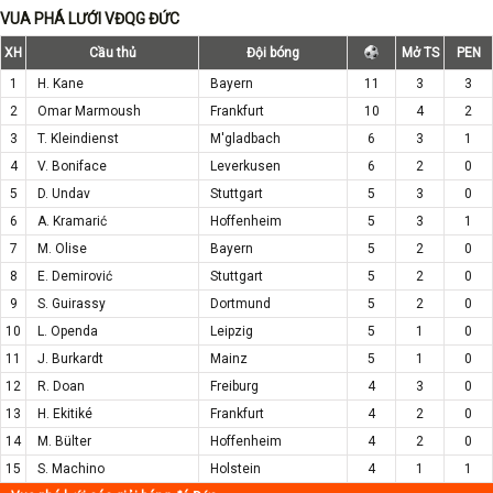
VUA PHÁ LƯỚI VĐQG ĐỨC
XH
Cầu thủ
Đội bóng
Mở TS
PEN
1
H. Kane
Bayern
11
3
3
2
Omar Marmoush
Frankfurt
10
4
2
3
T. Kleindienst
M'gladbach
6
3
1
4
V. Boniface
Leverkusen
6
2
0
5
D. Undav
Stuttgart
5
3
0
6
A. Kramarić
Hoffenheim
5
3
1
7
M. Olise
Bayern
5
2
0
8
E. Demirović
Stuttgart
5
2
0
9
S. Guirassy
Dortmund
5
2
0
10
L. Openda
Leipzig
5
1
0
11
J. Burkardt
Mainz
5
1
0
12
R. Doan
Freiburg
4
3
0
13
H. Ekitiké
Frankfurt
4
2
0
14
M. Bülter
Hoffenheim
4
2
0
15
S. Machino
Holstein
4
1
1