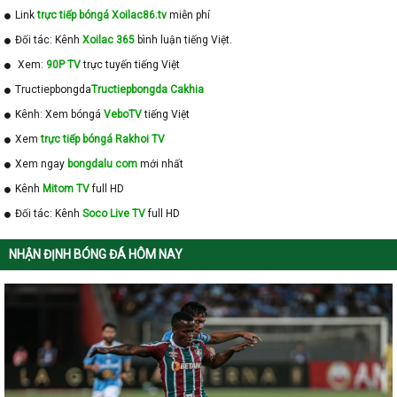
Link
trực tiếp bóngá Xoilac86.tv
miễn phí
Đối tác: Kênh
Xoilac 365
bình luận tiếng Việt.
Xem:
90P TV
trực tuyến tiếng Việt
Tructiepbongda
Tructiepbongda Cakhia
Kênh: Xem bóngá
VeboTV
tiếng Việt
Xem
trực tiếp bóngá Rakhoi TV
Xem ngay
bongdalu com
mới nhất
Kênh
Mitom TV
full HD
Đối tác: Kênh
Soco Live TV
full HD
NHẬN ĐỊNH BÓNG ĐÁ HÔM NAY