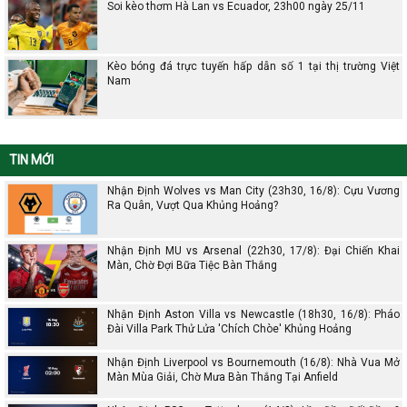
Soi kèo thơm Hà Lan vs Ecuador, 23h00 ngày 25/11
Kèo bóng đá trực tuyến hấp dẫn số 1 tại thị trường Việt
Nam
TIN MỚI
Nhận Định Wolves vs Man City (23h30, 16/8): Cựu Vương
Ra Quân, Vượt Qua Khủng Hoảng?
Nhận Định MU vs Arsenal (22h30, 17/8): Đại Chiến Khai
Màn, Chờ Đợi Bữa Tiệc Bàn Thắng
Nhận Định Aston Villa vs Newcastle (18h30, 16/8): Pháo
Đài Villa Park Thử Lửa 'Chích Chòe' Khủng Hoảng
Nhận Định Liverpool vs Bournemouth (16/8): Nhà Vua Mở
Màn Mùa Giải, Chờ Mưa Bàn Thắng Tại Anfield