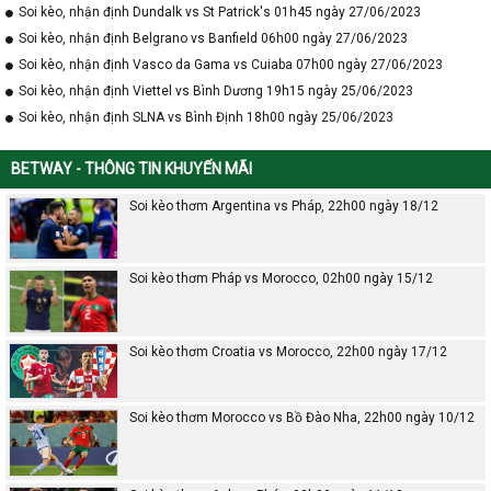
Soi kèo, nhận định Dundalk vs St Patrick's 01h45 ngày 27/06/2023
Soi kèo, nhận định Belgrano vs Banfield 06h00 ngày 27/06/2023
Soi kèo, nhận định Vasco da Gama vs Cuiaba 07h00 ngày 27/06/2023
Soi kèo, nhận định Viettel vs Bình Dương 19h15 ngày 25/06/2023
Soi kèo, nhận định SLNA vs Bình Định 18h00 ngày 25/06/2023
BETWAY - THÔNG TIN KHUYẾN MÃI
Soi kèo thơm Argentina vs Pháp, 22h00 ngày 18/12
Soi kèo thơm Pháp vs Morocco, 02h00 ngày 15/12
Soi kèo thơm Croatia vs Morocco, 22h00 ngày 17/12
Soi kèo thơm Morocco vs Bồ Đào Nha, 22h00 ngày 10/12