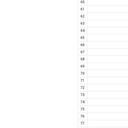
Iran
60
61
Iraq
62
Ireland
63
Israel
64
Italia
65
Jordan
66
Kazakhstan
67
68
Kosovo
69
Kuwait
70
Lao
71
Latvia
72
Li băng
73
Liechtenstein
74
75
Lithuania
76
Luxembourg
77
Ma rốc