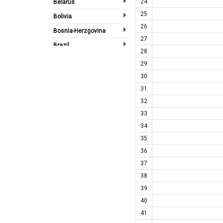
24
Belarus
25
Bolivia
26
Bosnia-Herzgovina
27
Brazil
28
Bulgary
29
Bắc Ireland
30
Bắc Mỹ
31
32
Bỉ
33
Bồ Đào Nha
34
Campuchia
35
Canada
36
Chi Lê
37
Châu Phi
38
39
Châu Á
40
Châu Âu
41
Châu Úc