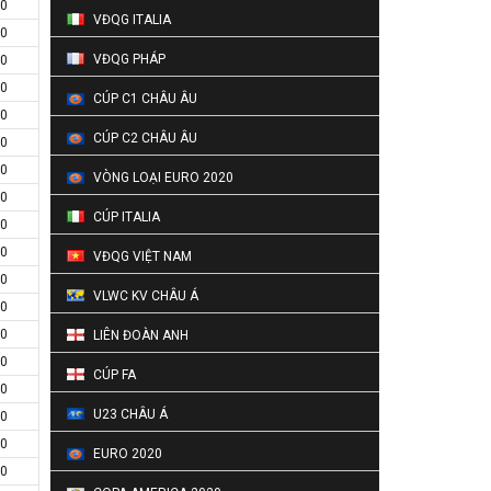
0
VĐQG ITALIA
0
VĐQG PHÁP
0
0
CÚP C1 CHÂU ÂU
0
CÚP C2 CHÂU ÂU
0
0
VÒNG LOẠI EURO 2020
0
CÚP ITALIA
0
0
VĐQG VIỆT NAM
0
VLWC KV CHÂU Á
0
0
LIÊN ĐOÀN ANH
0
CÚP FA
0
U23 CHÂU Á
0
0
EURO 2020
0