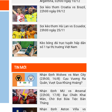
Argentina, 02h00 ngày 10/12
Soi kèo thơm Croatia vs Brazil,
22h00 ngày 09/12
Soi kèo thơm Hà Lan vs Ecuador,
23h00 ngày 25/11
Kèo bóng đá trực tuyến hấp dẫn
số 1 tại thị trường Việt Nam
TIN MỚI
Nhận Định Wolves vs Man City
(23h30, 16/8): Cựu Vương Ra
Quân, Vượt Qua Khủng Hoảng?
Nhận Định MU vs Arsenal
(22h30, 17/8): Đại Chiến Khai
Màn, Chờ Đợi Bữa Tiệc Bàn
Thắng
Nhận Định Aston Villa vs