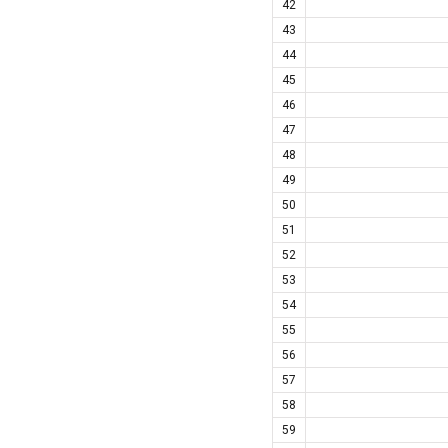
42
Colombia
43
Costa Rica
44
Croatia
45
46
Ecuador
47
Estonia
48
Georgia
49
Gibralta
50
Honduras
51
Hungary
52
53
Hy Lạp
54
Hà Lan
55
Hàn Quốc
56
Hồng Kông
57
Iceland
58
Indonesia
59