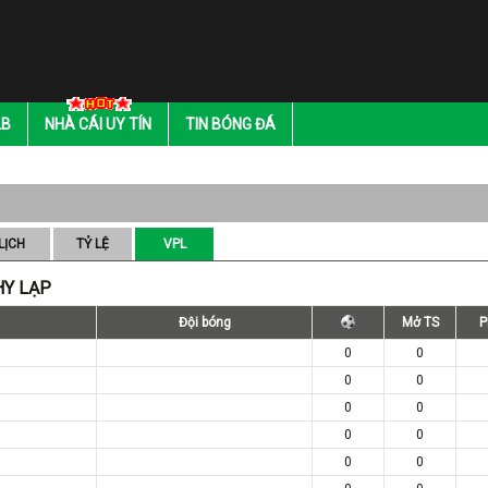
LB
NHÀ CÁI UY TÍN
TIN BÓNG ĐÁ
LỊCH
TỶ LỆ
VPL
HY LẠP
Đội bóng
Mở TS
P
0
0
0
0
0
0
0
0
0
0