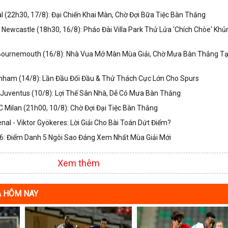
 (22h30, 17/8): Đại Chiến Khai Màn, Chờ Đợi Bữa Tiệc Bàn Thắng
s Newcastle (18h30, 16/8): Pháo Đài Villa Park Thử Lửa 'Chích Chòe' Khủ
 Bournemouth (16/8): Nhà Vua Mở Màn Mùa Giải, Chờ Mưa Bàn Thắng Tạ
nham (14/8): Lần Đầu Đối Đầu & Thử Thách Cực Lớn Cho Spurs
Juventus (10/8): Lợi Thế Sân Nhà, Dễ Có Mưa Bàn Thắng
 Milan (21h00, 10/8): Chờ Đợi Đại Tiệc Bàn Thắng
nal - Viktor Gyökeres: Lời Giải Cho Bài Toán Dứt Điểm?
: Điểm Danh 5 Ngôi Sao Đáng Xem Nhất Mùa Giải Mới
Xem thêm
Á HÔM NAY