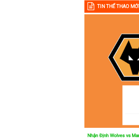
Paraguay
TIN THỂ THAO MỚ
Peru
Pháp
Phần Lan
Qatar
Quốc Tế
Rumany
San Marino
Scotland
Serbia
Singapore
Slovakia
Slovenia
Syria
Séc
Nhận Định Wolves vs Man
Síp