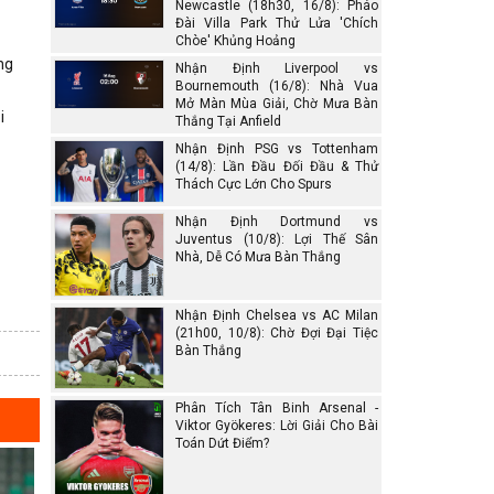
Newcastle (18h30, 16/8): Pháo
Đài Villa Park Thử Lửa 'Chích
Chòe' Khủng Hoảng
ng
Nhận Định Liverpool vs
Bournemouth (16/8): Nhà Vua
Mở Màn Mùa Giải, Chờ Mưa Bàn
i
Thắng Tại Anfield
Nhận Định PSG vs Tottenham
(14/8): Lần Đầu Đối Đầu & Thử
Thách Cực Lớn Cho Spurs
Nhận Định Dortmund vs
Juventus (10/8): Lợi Thế Sân
Nhà, Dễ Có Mưa Bàn Thắng
Nhận Định Chelsea vs AC Milan
(21h00, 10/8): Chờ Đợi Đại Tiệc
Bàn Thắng
Phân Tích Tân Binh Arsenal -
Viktor Gyökeres: Lời Giải Cho Bài
Toán Dứt Điểm?