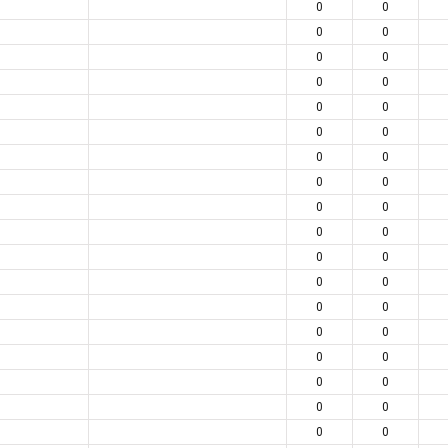
0
0
0
0
0
0
0
0
0
0
0
0
0
0
0
0
0
0
0
0
0
0
0
0
0
0
0
0
0
0
0
0
0
0
0
0