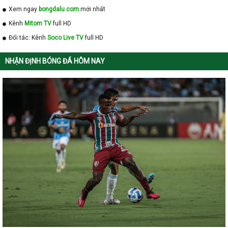
Xem ngay
bongdalu com
mới nhất
Kênh
Mitom TV
full HD
Đối tác: Kênh
Soco Live TV
full HD
NHẬN ĐỊNH BÓNG ĐÁ HÔM NAY