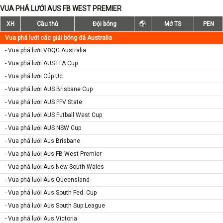
VUA PHÁ LƯỚI AUS FB WEST PREMIER
XH
Cầu thủ
Đội bóng
Mở TS
PEN
Vua phá lưới các giải bóng đá Australia
- Vua phá lưới VĐQG Australia
- Vua phá lưới AUS FFA Cup
- Vua phá lưới Cúp Uc
- Vua phá lưới AUS Brisbane Cup
- Vua phá lưới AUS FFV State
- Vua phá lưới AUS Futball West Cup
- Vua phá lưới AUS NSW Cup
- Vua phá lưới Aus Brisbane
- Vua phá lưới Aus FB West Premier
- Vua phá lưới Aus New South Wales
- Vua phá lưới Aus Queensland
- Vua phá lưới Aus South Fed. Cup
- Vua phá lưới Aus South Sup.League
- Vua phá lưới Aus Victoria