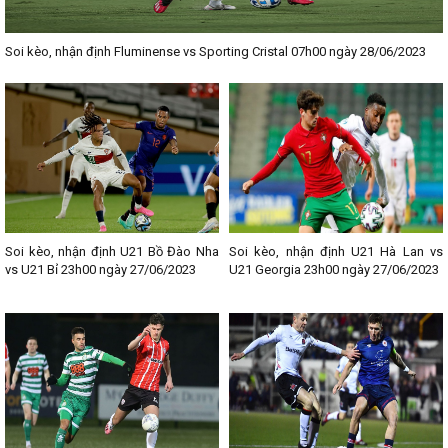
Soi kèo, nhận định Fluminense vs Sporting Cristal 07h00 ngày 28/06/2023
Soi kèo, nhận định U21 Bồ Đào Nha
Soi kèo, nhận định U21 Hà Lan vs
vs U21 Bỉ 23h00 ngày 27/06/2023
U21 Georgia 23h00 ngày 27/06/2023