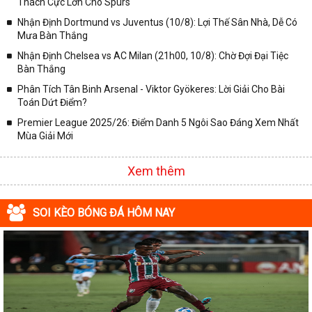
Thách Cực Lớn Cho Spurs
Nhận Định Dortmund vs Juventus (10/8): Lợi Thế Sân Nhà, Dễ Có
Mưa Bàn Thắng
Nhận Định Chelsea vs AC Milan (21h00, 10/8): Chờ Đợi Đại Tiệc
Bàn Thắng
Phân Tích Tân Binh Arsenal - Viktor Gyökeres: Lời Giải Cho Bài
Toán Dứt Điểm?
Premier League 2025/26: Điểm Danh 5 Ngôi Sao Đáng Xem Nhất
Mùa Giải Mới
Xem thêm
SOI KÈO BÓNG ĐÁ HÔM NAY