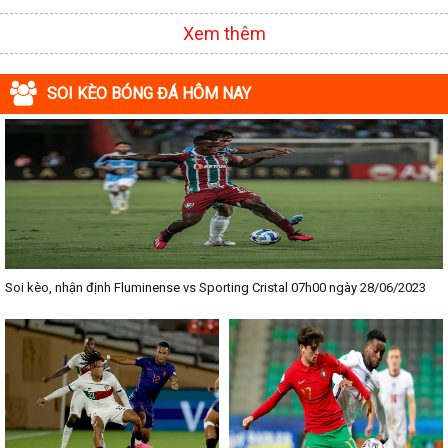
Xem thêm
SOI KÈO BÓNG ĐÁ HÔM NAY
Soi kèo, nhận định Fluminense vs Sporting Cristal 07h00 ngày 28/06/2023