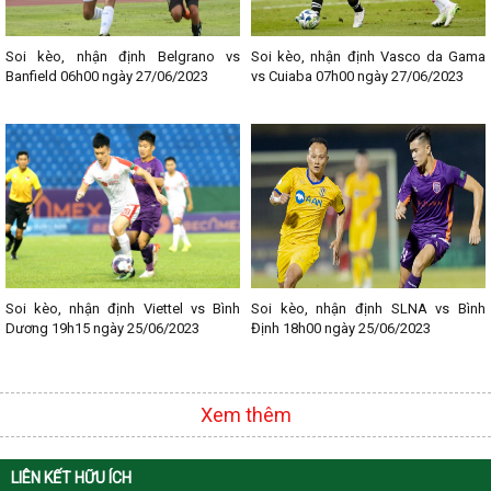
Soi kèo, nhận định Belgrano vs
Soi kèo, nhận định Vasco da Gama
Banfield 06h00 ngày 27/06/2023
vs Cuiaba 07h00 ngày 27/06/2023
Soi kèo, nhận định Viettel vs Bình
Soi kèo, nhận định SLNA vs Bình
Dương 19h15 ngày 25/06/2023
Định 18h00 ngày 25/06/2023
Xem thêm
LIÊN KẾT HỮU ÍCH