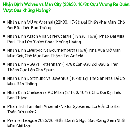
-
Kèo bóng đá VD Bang Australia
Nhận Định Wolves vs Man City (23h30, 16/8): Cựu Vương Ra Quân,
-
Kèo bóng đá Australia Open 2016
Vượt Qua Khủng Hoảng?
-
Kèo bóng đá Hạng 2 Aus Victoria
Nhận Định MU vs Arsenal (22h30, 17/8): Đại Chiến Khai Màn, Chờ
-
Kèo bóng đá U21 Australia
Đợi Bữa Tiệc Bàn Thắng
-
Kèo bóng đá Additional troubleshooting information
Nhận Định Aston Villa vs Newcastle (18h30, 16/8): Pháo Đài Villa
Park Thử Lửa 'Chích Chòe' Khủng Hoảng
-
Kèo bóng đá Cloudflare
Nhận Định Liverpool vs Bournemouth (16/8): Nhà Vua Mở Màn
-
Kèo bóng đá cloudflare.com
Mùa Giải, Chờ Mưa Bàn Thắng Tại Anfield
-
Kèo bóng đá
Nhận Định PSG vs Tottenham (14/8): Lần Đầu Đối Đầu & Thử
-
Kèo bóng đá Additional troubleshooting information here.
Thách Cực Lớn Cho Spurs
-
Kèo bóng đá Learn more
Nhận Định Dortmund vs Juventus (10/8): Lợi Thế Sân Nhà, Dễ Có
Mưa Bàn Thắng
Nhận Định Chelsea vs AC Milan (21h00, 10/8): Chờ Đợi Đại Tiệc
Bàn Thắng
Phân Tích Tân Binh Arsenal - Viktor Gyökeres: Lời Giải Cho Bài
Toán Dứt Điểm?
Premier League 2025/26: Điểm Danh 5 Ngôi Sao Đáng Xem Nhất
Mùa Giải Mới