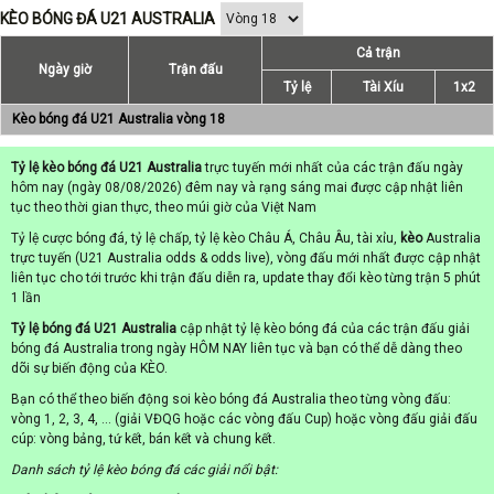
KÈO BÓNG ĐÁ U21 AUSTRALIA
Cả trận
Ngày giờ
Trận đấu
Tỷ lệ
Tài Xíu
1x2
Kèo bóng đá U21 Australia vòng 18
Tỷ lệ kèo bóng đá U21 Australia
trực tuyến mới nhất của các trận đấu ngày
hôm nay (ngày 08/08/2026) đêm nay và rạng sáng mai được cập nhật liên
tục theo thời gian thực, theo múi giờ của Việt Nam
Tỷ lệ cược bóng đá, tỷ lệ chấp, tỷ lệ kèo Châu Á, Châu Âu, tài xỉu,
kèo
Australia
trực tuyến (U21 Australia odds & odds live), vòng đấu mới nhất được cập nhật
liên tục cho tới trước khi trận đấu diễn ra, update thay đổi kèo từng trận 5 phút
1 lần
Tỷ lệ bóng đá U21 Australia
cập nhật tỷ lệ kèo bóng đá của các trận đấu giải
bóng đá Australia trong ngày HÔM NAY liên tục và bạn có thể dễ dàng theo
dõi sự biến động của KÈO.
Bạn có thể theo biến động soi kèo bóng đá Australia theo từng vòng đấu:
vòng 1, 2, 3, 4, ... (giải VĐQG hoặc các vòng đấu Cup) hoặc vòng đấu giải đấu
cúp: vòng bảng, tứ kết, bán kết và chung kết.
Danh sách tỷ lệ kèo bóng đá các giải nổi bật: