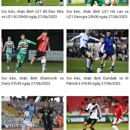
Soi kèo, nhận định U21 Bồ Đào Nha
Soi kèo, nhận định U21 Hà Lan vs
vs U21 Bỉ 23h00 ngày 27/06/2023
U21 Georgia 23h00 ngày 27/06/2023
Soi kèo, nhận định Shamrock vs
Soi kèo, nhận định Dundalk vs St
Derry 01h45 ngày 27/06/2023
Patrick's 01h45 ngày 27/06/2023