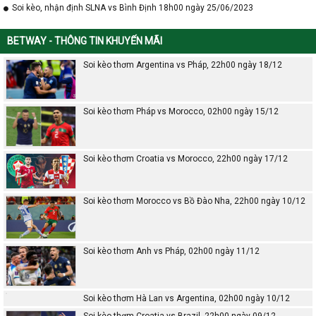
Soi kèo, nhận định SLNA vs Bình Định 18h00 ngày 25/06/2023
BETWAY - THÔNG TIN KHUYẾN MÃI
Soi kèo thơm Argentina vs Pháp, 22h00 ngày 18/12
Soi kèo thơm Pháp vs Morocco, 02h00 ngày 15/12
Soi kèo thơm Croatia vs Morocco, 22h00 ngày 17/12
Soi kèo thơm Morocco vs Bồ Đào Nha, 22h00 ngày 10/12
Soi kèo thơm Anh vs Pháp, 02h00 ngày 11/12
Soi kèo thơm Hà Lan vs Argentina, 02h00 ngày 10/12
Soi kèo thơm Croatia vs Brazil, 22h00 ngày 09/12