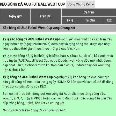
KÈO BÓNG ĐÁ AUS FUTBALL WEST CUP
Cả trận
Ngày giờ
Trận đấu
Tỷ lệ
Tài Xíu
1x2
Kèo bóng đá AUS Futball West Cup vòng Chung Ket
Tỷ lệ kèo bóng đá AUS Futball West Cup
trực tuyến mới nhất của các trận đấu
ngày hôm nay (ngày 09/08/2026) đêm nay và rạng sáng mai được cập nhật
liên tục theo thời gian thực, theo múi giờ của Việt Nam
Tỷ lệ cược bóng đá, tỷ lệ chấp, tỷ lệ kèo Châu Á, Châu Âu, tài xỉu,
kèo
Australia
trực tuyến (AUS Futball West Cup odds & odds live), vòng đấu mới nhất được
cập nhật liên tục cho tới trước khi trận đấu diễn ra, update thay đổi kèo từng
trận 5 phút 1 lần
Tỷ lệ bóng đá AUS Futball West Cup
cập nhật tỷ lệ kèo bóng đá của các trận
đấu giải bóng đá Australia trong ngày HÔM NAY liên tục và bạn có thể dễ dàng
theo dõi sự biến động của KÈO.
Bạn có thể theo biến động soi kèo bóng đá Australia theo từng vòng đấu:
vòng 1, 2, 3, 4, ... (giải VĐQG hoặc các vòng đấu Cup) hoặc vòng đấu giải đấu
cúp: vòng bảng, tứ kết, bán kết và chung kết.
Danh sách tỷ lệ kèo bóng đá các giải nổi bật: