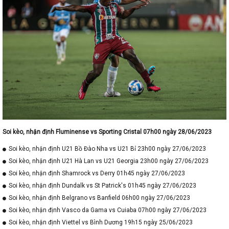
Soi kèo, nhận định Fluminense vs Sporting Cristal 07h00 ngày 28/06/2023
Soi kèo, nhận định U21 Bồ Đào Nha vs U21 Bỉ 23h00 ngày 27/06/2023
Soi kèo, nhận định U21 Hà Lan vs U21 Georgia 23h00 ngày 27/06/2023
Soi kèo, nhận định Shamrock vs Derry 01h45 ngày 27/06/2023
Soi kèo, nhận định Dundalk vs St Patrick's 01h45 ngày 27/06/2023
Soi kèo, nhận định Belgrano vs Banfield 06h00 ngày 27/06/2023
Soi kèo, nhận định Vasco da Gama vs Cuiaba 07h00 ngày 27/06/2023
Soi kèo, nhận định Viettel vs Bình Dương 19h15 ngày 25/06/2023