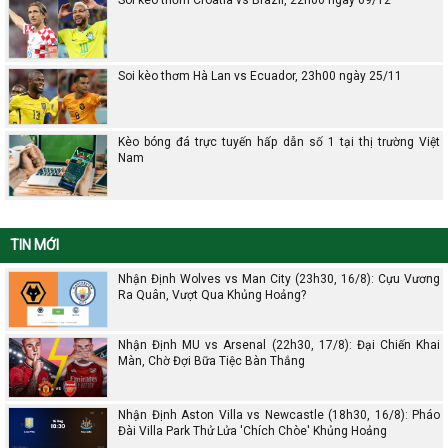
Soi kèo thơm Hà Lan vs Ecuador, 23h00 ngày 25/11
Kèo bóng đá trực tuyến hấp dẫn số 1 tại thị trường Việt
Nam
TIN MỚI
Nhận Định Wolves vs Man City (23h30, 16/8): Cựu Vương
Ra Quân, Vượt Qua Khủng Hoảng?
Nhận Định MU vs Arsenal (22h30, 17/8): Đại Chiến Khai
Màn, Chờ Đợi Bữa Tiệc Bàn Thắng
Nhận Định Aston Villa vs Newcastle (18h30, 16/8): Pháo
Đài Villa Park Thử Lửa 'Chích Chòe' Khủng Hoảng