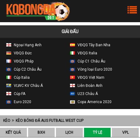
GIẢI ĐẤU
Ngoại Hạng Anh
VĐQG Tây Ban Nha
VĐQG Đức
VĐQG Italia
VĐQG Pháp
Cúp C1 Châu Âu
Cúp C2 Châu Âu
Vòng loại Euro 2020
Cúp Italia
VĐQG Việt Nam
VLWC KV Châu Á
Liên Đoàn Anh
Cúp FA
U23 Châu Á
Euro 2020
Copa America 2020
KÈO
KÈO BÓNG ĐÁ AUS FUTBALL WEST CUP
KẾT QUẢ
BXH
LỊCH
TỶ LỆ
VPL