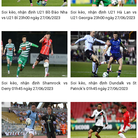
Soi kèo, nhận định U21 Bồ Đào Nha
Soi kèo, nhận định U21 Hà Lan vs
vs U21 Bỉ 23h00 ngày 27/06/2023
U21 Georgia 23h00 ngày 27/06/2023
Soi kèo, nhận định Shamrock vs
Soi kèo, nhận định Dundalk vs St
Derry 01h45 ngày 27/06/2023
Patrick's 01h45 ngày 27/06/2023