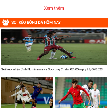
Xem thêm
SOI KÈO BÓNG ĐÁ HÔM NAY
Soi kèo, nhận định Fluminense vs Sporting Cristal 07h00 ngày 28/06/2023