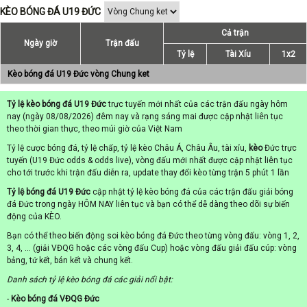
KÈO BÓNG ĐÁ U19 ĐỨC
Cả trận
Ngày giờ
Trận đấu
Tỷ lệ
Tài Xíu
1x2
Kèo bóng đá U19 Đức vòng Chung ket
Tỷ lệ kèo bóng đá U19 Đức
trực tuyến mới nhất của các trận đấu ngày hôm
nay (ngày 08/08/2026) đêm nay và rạng sáng mai được cập nhật liên tục
theo thời gian thực, theo múi giờ của Việt Nam
Tỷ lệ cược bóng đá, tỷ lệ chấp, tỷ lệ kèo Châu Á, Châu Âu, tài xỉu,
kèo
Đức trực
tuyến (U19 Đức odds & odds live), vòng đấu mới nhất được cập nhật liên tục
cho tới trước khi trận đấu diễn ra, update thay đổi kèo từng trận 5 phút 1 lần
Tỷ lệ bóng đá U19 Đức
cập nhật tỷ lệ kèo bóng đá của các trận đấu giải bóng
đá Đức trong ngày HÔM NAY liên tục và bạn có thể dễ dàng theo dõi sự biến
động của KÈO.
Bạn có thể theo biến động soi kèo bóng đá Đức theo từng vòng đấu: vòng 1, 2,
3, 4, ... (giải VĐQG hoặc các vòng đấu Cup) hoặc vòng đấu giải đấu cúp: vòng
bảng, tứ kết, bán kết và chung kết.
Danh sách tỷ lệ kèo bóng đá các giải nổi bật:
-
Kèo bóng đá VĐQG Đức