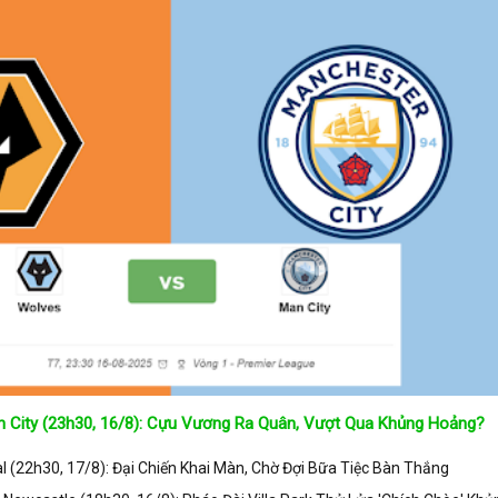
c
leshooting information here.
leshooting information
 City (23h30, 16/8): Cựu Vương Ra Quân, Vượt Qua Khủng Hoảng?
 (22h30, 17/8): Đại Chiến Khai Màn, Chờ Đợi Bữa Tiệc Bàn Thắng