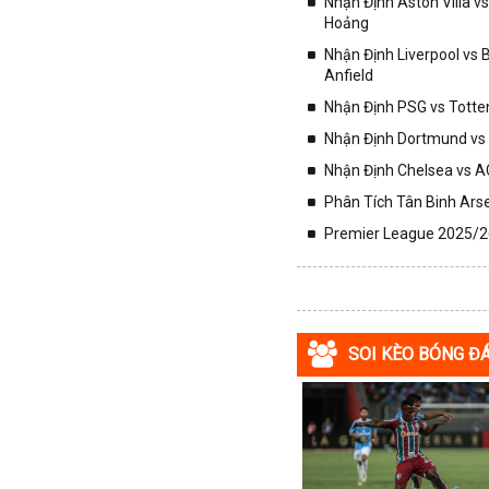
Nhận Định Aston Villa v
Colombia
Hoảng
Costa Rica
Nhận Định Liverpool vs
Anfield
Croatia
Nhận Định PSG vs Totte
Ecuador
Nhận Định Dortmund vs 
Estonia
Nhận Định Chelsea vs AC
Georgia
Phân Tích Tân Binh Arse
Gibralta
Premier League 2025/26
Honduras
Hungary
Hy Lạp
Hà Lan
SOI KÈO BÓNG Đ
Hàn Quốc
Hồng Kông
Iceland
Indonesia