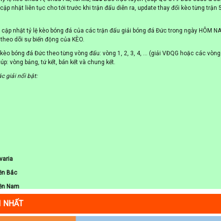
cập nhật liên tục cho tới trước khi trận đấu diễn ra, update thay đổi kèo từng trận 
cập nhật tỷ lệ kèo bóng đá của các trận đấu giải bóng đá Đức trong ngày HÔM N
 theo dõi sự biến động của KÈO.
 kèo bóng đá Đức theo từng vòng đấu: vòng 1, 2, 3, 4, ... (giải VĐQG hoặc các vòn
p: vòng bảng, tứ kết, bán kết và chung kết.
c giải nổi bật:
varia
ền Bắc
iền Nam
ền Tây
I NHẤT
ông Bắc