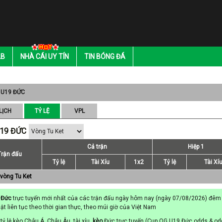
LB
NHÀ CÁI UY TÍN
TIN BÓNG ĐÁ
 U19 ĐỨC
LỊCH
TỶ LỆ
VPL
U19 ĐỨC
Cả trận
Hiệp 1
Trận đấu
Tỷ lệ
Tài Xíu
1x2
Tỷ lệ
Tài Xí
vòng Tu Ket
9 Đức
trực tuyến mới nhất của các trận đấu ngày hôm nay (ngày 07/08/2026) đêm
t liên tục theo thời gian thực, theo múi giờ của Việt Nam
 tỷ lệ kèo Châu Á, Châu Âu, tài xỉu,
kèo
Đức trực tuyến (Cup QG U19 Đức odds & od