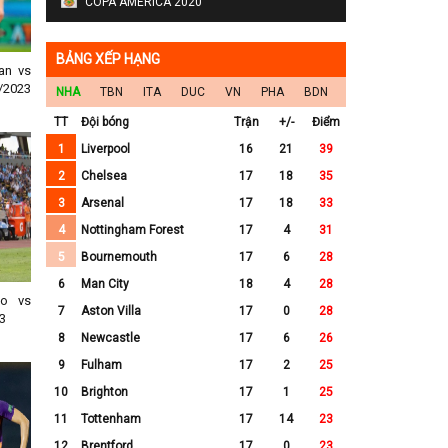
COPA AMERICA 2020
BẢNG XẾP HẠNG
an vs
/2023
NHA
TBN
ITA
DUC
VN
PHA
BDN
TT
Đội bóng
Trận
+/-
Điểm
1
Liverpool
16
21
39
2
Chelsea
17
18
35
3
Arsenal
17
18
33
4
Nottingham Forest
17
4
31
5
Bournemouth
17
6
28
6
Man City
18
4
28
no vs
7
Aston Villa
17
0
28
3
8
Newcastle
17
6
26
9
Fulham
17
2
25
10
Brighton
17
1
25
11
Tottenham
17
14
23
12
Brentford
17
0
23