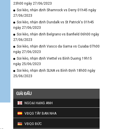
23h00 ngày 27/06/2023
Soi kèo, nhận định Shamrock vs Derry 01h45 ngày
27/06/2023
Soi kèo, nhận định Dundalk vs St Patrick's 01h45
ngày 27/06/2023
Soi kèo, nhận định Belgrano vs Banfield 06h00 ngày
27/06/2023
Soi kèo, nhận định Vasco da Gama vs Cuiaba 07h00
ngày 27/06/2023
Soi kèo, nhận định Viettel vs Bình Dương 19h15
ngày 25/06/2023
Soi kèo, nhận định SLNA vs Bình Định 18h00 ngày
25/06/2023
GIẢI ĐẤU
NGOẠI HẠNG ANH
VĐQG TÂY BAN NHA
VĐQG ĐỨC