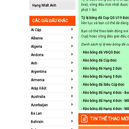
live), vòng đấu mới nhất được 
Hạng Nhất Anh
phút 1 lần
Tỷ lệ bóng đá Cup QG U19 Đức
CÁC GIẢI ĐẤU KHÁC
liên tục và bạn có thể dễ dàng
Ai Cập
Bạn có thể theo biến động soi
Cup) hoặc vòng đấu giải đấu cú
Albania
Danh sách tỷ lệ kèo bóng đá cá
Algeria
-
Kèo bóng đá VĐQG Đức
Andorra
-
Kèo bóng đá Cúp Đức
Anh
-
Kèo bóng đá Hạng 2 Đức
Argentina
-
Kèo bóng đá Hạng 3 Đức
Armenia
-
Kèo bóng đá Siêu Cúp Đức
Arập Xêút
-
Kèo bóng đá Hạng 4 Đức - Ba
Australia
-
Kèo bóng đá Hạng 4 Đức - Mi
Azerbaijan
-
Kèo bóng đá Hạng 4 Đức - M
Ba Lan
-
Kèo bóng đá Hạng 4 Đức - Mi
TIN THỂ THAO MỚ
Bahrain
-
Kèo bóng đá Hạng 4 Đức - Đ