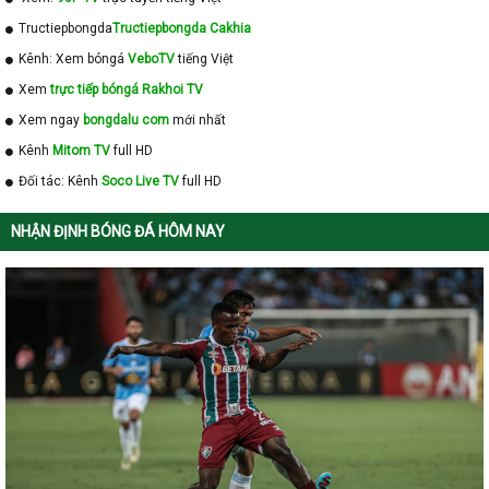
-
Kèo bóng đá Cúp Tây Á U19
Tructiepbongda
Tructiepbongda Cakhia
-
Kèo bóng đá ASEAN Club Championship
Kênh: Xem bóngá
VeboTV
tiếng Việt
-
Kèo bóng đá Additional troubleshooting resources
Xem
trực tiếp bóngá Rakhoi TV
-
Kèo bóng đá Vòng loại Asian Cup 2027
Xem ngay
bongdalu com
mới nhất
-
Kèo bóng đá Thailand King's Cup 2024
Kênh
Mitom TV
full HD
-
Kèo bóng đá Cúp Nữ Nam Á
Đối tác: Kênh
Soco Live TV
full HD
-
Kèo bóng đá ASEAN Cup 2024
NHẬN ĐỊNH BÓNG ĐÁ HÔM NAY