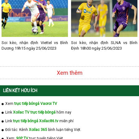
-
Kèo bóng đá Vòng loại U20 Nữ Châu Á
-
Kèo bóng đá U17 Châu Á
-
Kèo bóng đá Sea Games 32
-
Kèo bóng đá Sea Games 32 Nữ
-
Kèo bóng đá Vòng loại U17 Nữ Châu Á
Soi kèo, nhận định Viettel vs Bình
Soi kèo, nhận định SLNA vs Bình
-
Kèo bóng đá Asian Cup 2023
Dương 19h15 ngày 25/06/2023
Định 18h00 ngày 25/06/2023
-
Kèo bóng đá CAFA Nations Cup
-
Kèo bóng đá Arab Club Championship
-
Kèo bóng đá Asiad 2023
Xem thêm
-
Kèo bóng đá Asiad 2023 Nữ
-
Kèo bóng đá Thailand King's Cup 2023
LIÊN KẾT HỮU ÍCH
-
Kèo bóng đá U19 Nam Á
Xem
trực tiếp bóngá Vaoroi TV
-
Kèo bóng đá C1 Châu Á Nữ
Link
Xoilac TV trực tiếp bóngá
hôm nay
-
Kèo bóng đá U20 Nữ Châu Á
Link
trực tiếp bóngá Xoilac86.tv
miễn phí
-
Kèo bóng đá U17 Nữ Châu Á
Đối tác: Kênh
Xoilac 365
bình luận tiếng Việt.
-
Kèo bóng đá AFF Cup 2024
Xem:
90P TV
trực tuyến tiếng Việt