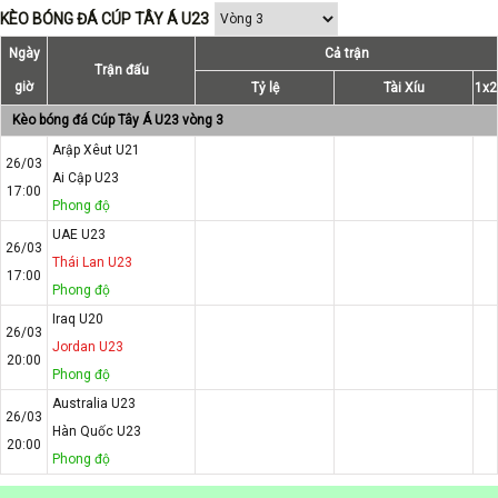
KÈO BÓNG ĐÁ CÚP TÂY Á U23
Ngày
Cả trận
Trận đấu
giờ
Tỷ lệ
Tài Xíu
1x2
Kèo bóng đá Cúp Tây Á U23 vòng 3
Arập Xêut U21
26/03
Ai Cập U23
17:00
Phong độ
UAE U23
26/03
Thái Lan U23
17:00
Phong độ
Iraq U20
26/03
Jordan U23
20:00
Phong độ
Australia U23
26/03
Hàn Quốc U23
20:00
Phong độ