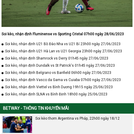
Soi kèo, nhận định Fluminense vs Sporting Cristal 07h00 ngày 28/06/2023
Soi kèo, nhận định U21 Bồ Đào Nha vs U21 Bỉ 23h00 ngày 27/06/2023
Soi kèo, nhận định U21 Hà Lan vs U21 Georgia 23h00 ngày 27/06/2023
Soi kèo, nhận định Shamrock vs Derry 01h45 ngày 27/06/2023
Soi kèo, nhận định Dundalk vs St Patrick's 01h45 ngày 27/06/2023
Soi kèo, nhận định Belgrano vs Banfield 06h00 ngày 27/06/2023
Soi kèo, nhận định Vasco da Gama vs Cuiaba 07h00 ngày 27/06/2023
Soi kèo, nhận định Viettel vs Bình Dương 19h15 ngày 25/06/2023
Soi kèo, nhận định SLNA vs Bình Định 18h00 ngày 25/06/2023
BETWAY - THÔNG TIN KHUYẾN MÃI
Soi kèo thơm Argentina vs Pháp, 22h00 ngày 18/12