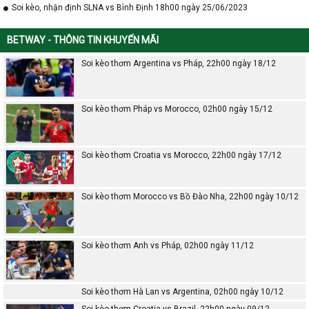
Soi kèo, nhận định SLNA vs Bình Định 18h00 ngày 25/06/2023
BETWAY - THÔNG TIN KHUYẾN MÃI
Soi kèo thơm Argentina vs Pháp, 22h00 ngày 18/12
Soi kèo thơm Pháp vs Morocco, 02h00 ngày 15/12
Soi kèo thơm Croatia vs Morocco, 22h00 ngày 17/12
Soi kèo thơm Morocco vs Bồ Đào Nha, 22h00 ngày 10/12
Soi kèo thơm Anh vs Pháp, 02h00 ngày 11/12
Soi kèo thơm Hà Lan vs Argentina, 02h00 ngày 10/12
Soi kèo thơm Croatia vs Brazil, 22h00 ngày 09/12