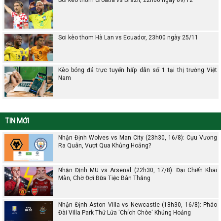
Soi kèo thơm Hà Lan vs Ecuador, 23h00 ngày 25/11
Kèo bóng đá trực tuyến hấp dẫn số 1 tại thị trường Việt
Nam
TIN MỚI
Nhận Định Wolves vs Man City (23h30, 16/8): Cựu Vương
Ra Quân, Vượt Qua Khủng Hoảng?
Nhận Định MU vs Arsenal (22h30, 17/8): Đại Chiến Khai
Màn, Chờ Đợi Bữa Tiệc Bàn Thắng
Nhận Định Aston Villa vs Newcastle (18h30, 16/8): Pháo
Đài Villa Park Thử Lửa 'Chích Chòe' Khủng Hoảng