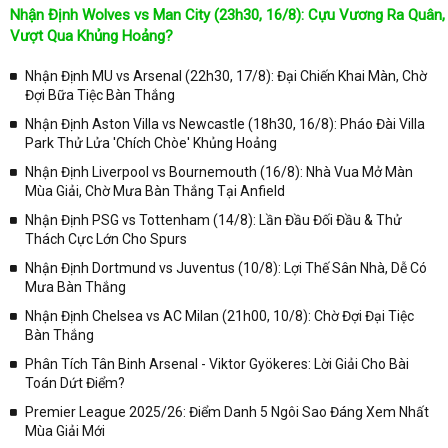
-
Kèo bóng đá Cup Nam Á
Nhận Định Wolves vs Man City (23h30, 16/8): Cựu Vương Ra Quân,
-
Kèo bóng đá C1 Arab
Vượt Qua Khủng Hoảng?
-
Kèo bóng đá C1 Vùng Vịnh
Nhận Định MU vs Arsenal (22h30, 17/8): Đại Chiến Khai Màn, Chờ
-
Kèo bóng đá Cúp Bãi Biển Châu Á
Đợi Bữa Tiệc Bàn Thắng
-
Kèo bóng đá Cúp Tây Á Nữ
Nhận Định Aston Villa vs Newcastle (18h30, 16/8): Pháo Đài Villa
Park Thử Lửa 'Chích Chòe' Khủng Hoảng
-
Kèo bóng đá Cúp Tây Á U23
Nhận Định Liverpool vs Bournemouth (16/8): Nhà Vua Mở Màn
-
Kèo bóng đá Cúp U17 Vùng Vịnh
Mùa Giải, Chờ Mưa Bàn Thắng Tại Anfield
-
Kèo bóng đá Cúp Đông Á
Nhận Định PSG vs Tottenham (14/8): Lần Đầu Đối Đầu & Thử
-
Kèo bóng đá Cúp Đông Á Nữ
Thách Cực Lớn Cho Spurs
-
Kèo bóng đá Futsal Châu Á
Nhận Định Dortmund vs Juventus (10/8): Lợi Thế Sân Nhà, Dễ Có
-
Kèo bóng đá Gulf Cup
Mưa Bàn Thắng
-
Kèo bóng đá U16 Châu Á
Nhận Định Chelsea vs AC Milan (21h00, 10/8): Chờ Đợi Đại Tiệc
Bàn Thắng
-
Kèo bóng đá U16 Đông Nam Á
Phân Tích Tân Binh Arsenal - Viktor Gyökeres: Lời Giải Cho Bài
-
Kèo bóng đá U19 Nữ Châu Á
Toán Dứt Điểm?
-
Kèo bóng đá U19 Nữ Đông Nam Á
Premier League 2025/26: Điểm Danh 5 Ngôi Sao Đáng Xem Nhất
-
Kèo bóng đá U19 Đông Nam Á
Mùa Giải Mới