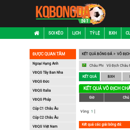
SOI KÈO
LỊCH
TỶ LỆ
BXH
C
ĐƯỢC QUAN TÂM
KẾT QUẢ BÓNG ĐÁ
VÔ ĐỊC
Ngoại Hạng Anh
Châu Phi
VĐQG Tây Ban Nha
KẾT QUẢ
BXH
VĐQG Đức
KẾT QUẢ VÔ ĐỊCH CH
VĐQG Italia
Giờ
Chủ
VĐQG Pháp
Cúp C1 Châu Âu
Vòng:
1
Cúp C2 Châu Âu
Kết quả các giải bóng đá:
VĐQG Việt Nam