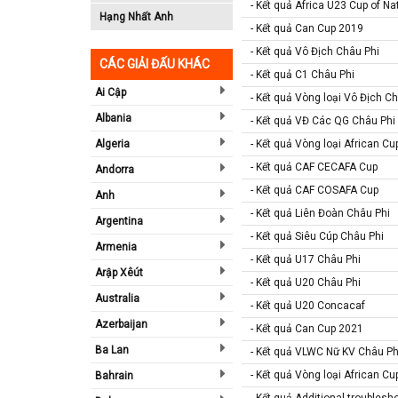
- Kết quả Africa U23 Cup of Na
Hạng Nhất Anh
- Kết quả Can Cup 2019
- Kết quả Vô Địch Châu Phi
CÁC GIẢI ĐẤU KHÁC
- Kết quả C1 Châu Phi
Ai Cập
- Kết quả Vòng loại Vô Địch C
Albania
- Kết quả VĐ Các QG Châu Phi
Algeria
- Kết quả Vòng loại African C
- Kết quả CAF CECAFA Cup
Andorra
- Kết quả CAF COSAFA Cup
Anh
- Kết quả Liên Đoàn Châu Phi
Argentina
- Kết quả Siêu Cúp Châu Phi
Armenia
- Kết quả U17 Châu Phi
Arập Xêút
- Kết quả U20 Châu Phi
Australia
- Kết quả U20 Concacaf
Azerbaijan
- Kết quả Can Cup 2021
Ba Lan
- Kết quả VLWC Nữ KV Châu Ph
- Kết quả Vòng loại African C
Bahrain
- Kết quả Additional troublesh