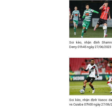
Macedonia
Malaysia
Malta
Mexico
Moldova
Montenegro
Soi kèo, nhận định Shamr
Derry 01h45 ngày 27/06/2023
Mỹ
Na Uy
Nam Mỹ
Nam Phi
New Zealand
Nga
Nhật Bản
Soi kèo, nhận định Vasco d
Nicaragua
vs Cuiaba 07h00 ngày 27/06/
Oman