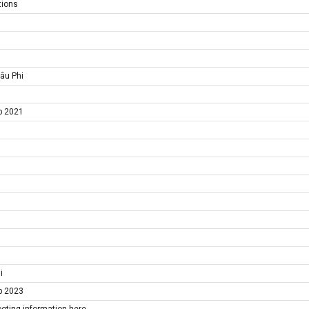
tions
hâu Phi
up 2021
i
up 2023
ooting information here.