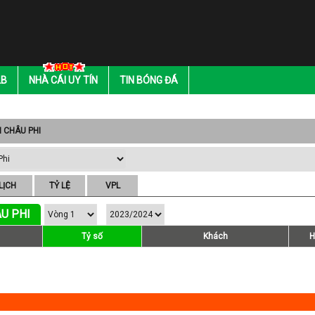
LB
NHÀ CÁI UY TÍN
TIN BÓNG ĐÁ
H CHÂU PHI
LỊCH
TỶ LỆ
VPL
ÂU PHI
Tỷ số
Khách
H