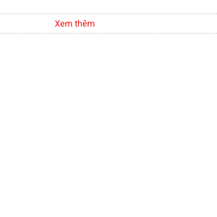
Xem thêm