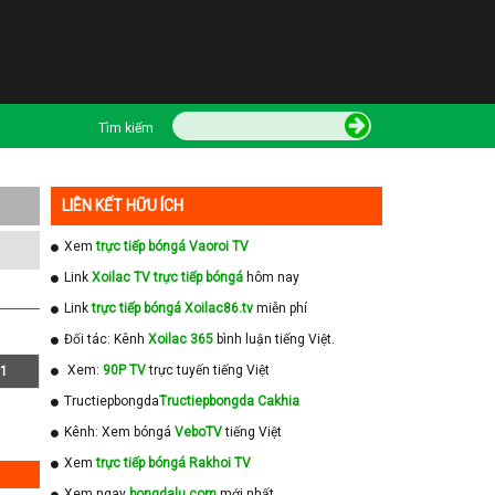
Tìm kiếm
LIÊN KẾT HỮU ÍCH
Xem
trực tiếp bóngá Vaoroi TV
Link
Xoilac TV trực tiếp bóngá
hôm nay
Link
trực tiếp bóngá Xoilac86.tv
miễn phí
Đối tác: Kênh
Xoilac 365
bình luận tiếng Việt.
Xem:
90P TV
trực tuyến tiếng Việt
1
Tructiepbongda
Tructiepbongda Cakhia
Kênh: Xem bóngá
VeboTV
tiếng Việt
Xem
trực tiếp bóngá Rakhoi TV
Xem ngay
bongdalu com
mới nhất