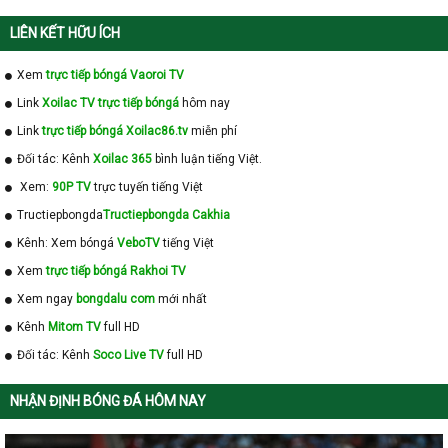
LIÊN KẾT HỮU ÍCH
Xem
trực tiếp bóngá Vaoroi TV
Link
Xoilac TV trực tiếp bóngá
hôm nay
Link
trực tiếp bóngá Xoilac86.tv
miễn phí
Đối tác: Kênh
Xoilac 365
bình luận tiếng Việt.
Xem:
90P TV
trực tuyến tiếng Việt
Tructiepbongda
Tructiepbongda Cakhia
Kênh: Xem bóngá
VeboTV
tiếng Việt
Xem
trực tiếp bóngá Rakhoi TV
Xem ngay
bongdalu com
mới nhất
Kênh
Mitom TV
full HD
Đối tác: Kênh
Soco Live TV
full HD
NHẬN ĐỊNH BÓNG ĐÁ HÔM NAY