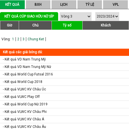
KẾT QUẢ
BXH
LỊCH
TỶ LỆ
VPL
KẾT QUẢ CÚP GIAO HỮU NỮ SÍP
Giờ
Chủ
Tỷ số
Khách
Vòng:
1
2
3
Chung Ket
Kết quả các giải bóng đá:
- Kết quả VD Nam Trung Mỹ
- Kết quả VD Nam Trung Mỹ Nữ
- Kết quả World Cup Futsal 2016
- Kết quả World Cup 2018
- Kết quả VLWC KV Châu Úc
- Kết quả VLWC Play Off
- Kết quả World Cup Nữ 2019
- Kết quả VLWC KV Châu Phi
- Kết quả VLWC KV Châu Á
- Kết quả VLWC KV Châu Âu