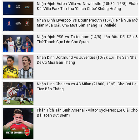
Nhận Định Aston Villa vs Newcastle (18h30, 16/8): Pháo
Đài Villa Park Thử Lửa 'Chích Chòe' Khủng Hoảng
Nhận Định Liverpool vs Bournemouth (16/8): Nhà Vua Mở
Màn Mùa Giải, Chờ Mưa Bàn Thắng Tại Anfield
Nhận Định PSG vs Tottenham (14/8): Lần Đầu Đối Đầu &
Thử Thách Cực Lớn Cho Spurs
Nhận Định Dortmund vs Juventus (10/8): Lợi Thế Sân Nhà,
Dễ Có Mưa Bàn Thắng
Nhận Định Chelsea vs AC Milan (21h00, 10/8): Chờ Đợi Đại
Tiệc Bàn Thắng
Phân Tích Tân Binh Arsenal - Viktor Gyökeres: Lời Giải Cho
Bài Toán Dứt Điểm?