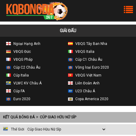
GIẢI ĐẤU
Ngoại Hạng Anh
VĐQG Tây Ban Nha
VĐQG Đức
VĐQG Italia
VĐQG Pháp
Cúp C1 Châu Âu
Cúp C2 Châu Âu
Vòng loại Euro 2020
Cúp Italia
VĐQG Việt Nam
VLWC KV Châu Á
Liên Đoàn Anh
Cúp FA
U23 Châu Á
Euro 2020
Copa America 2020
KẾT QUẢ BÓNG ĐÁ
CÚP GIAO HỮU NỮ SÍP
Thế Giới