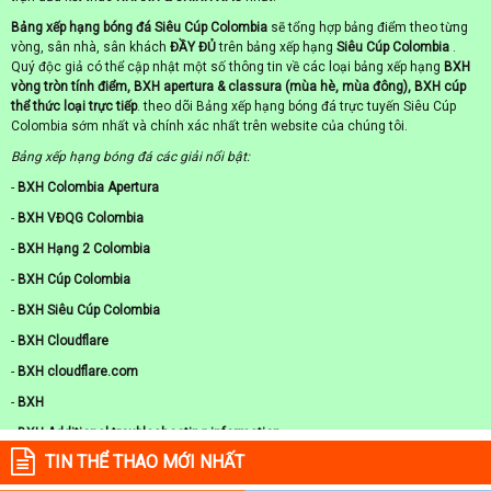
Bảng xếp hạng bóng đá Siêu Cúp Colombia
sẽ tổng hợp bảng điểm theo từng
vòng, sân nhà, sân khách
ĐẦY ĐỦ
trên bảng xếp hạng
Siêu Cúp Colombia
.
Quý độc giả có thể cập nhật một số thông tin về các loại bảng xếp hạng
BXH
vòng tròn tính điểm, BXH apertura & classura (mùa hè, mùa đông), BXH cúp
thể thức loại trực tiếp
. theo dõi Bảng xếp hạng bóng đá trực tuyến Siêu Cúp
Colombia sớm nhất và chính xác nhất trên website của chúng tôi.
Bảng xếp hạng bóng đá các giải nổi bật:
-
BXH Colombia Apertura
-
BXH VĐQG Colombia
-
BXH Hạng 2 Colombia
-
BXH Cúp Colombia
-
BXH Siêu Cúp Colombia
-
BXH Cloudflare
-
BXH cloudflare.com
-
BXH
-
BXH Additional troubleshooting information
TIN THỂ THAO MỚI NHẤT
-
BXH Additional troubleshooting information here.