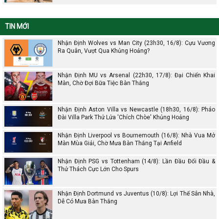
TIN MỚI
Nhận Định Wolves vs Man City (23h30, 16/8): Cựu Vương
Ra Quân, Vượt Qua Khủng Hoảng?
Nhận Định MU vs Arsenal (22h30, 17/8): Đại Chiến Khai
Màn, Chờ Đợi Bữa Tiệc Bàn Thắng
Nhận Định Aston Villa vs Newcastle (18h30, 16/8): Pháo
Đài Villa Park Thử Lửa 'Chích Chòe' Khủng Hoảng
Nhận Định Liverpool vs Bournemouth (16/8): Nhà Vua Mở
Màn Mùa Giải, Chờ Mưa Bàn Thắng Tại Anfield
Nhận Định PSG vs Tottenham (14/8): Lần Đầu Đối Đầu &
Thử Thách Cực Lớn Cho Spurs
Nhận Định Dortmund vs Juventus (10/8): Lợi Thế Sân Nhà,
Dễ Có Mưa Bàn Thắng