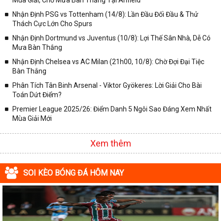
Mùa Giải, Chờ Mưa Bàn Thắng Tại Anfield
Nhận Định PSG vs Tottenham (14/8): Lần Đầu Đối Đầu & Thử
Thách Cực Lớn Cho Spurs
Nhận Định Dortmund vs Juventus (10/8): Lợi Thế Sân Nhà, Dễ Có
Mưa Bàn Thắng
Nhận Định Chelsea vs AC Milan (21h00, 10/8): Chờ Đợi Đại Tiệc
Bàn Thắng
Phân Tích Tân Binh Arsenal - Viktor Gyökeres: Lời Giải Cho Bài
Toán Dứt Điểm?
Premier League 2025/26: Điểm Danh 5 Ngôi Sao Đáng Xem Nhất
Mùa Giải Mới
Xem thêm
SOI KÈO BÓNG ĐÁ HÔM NAY