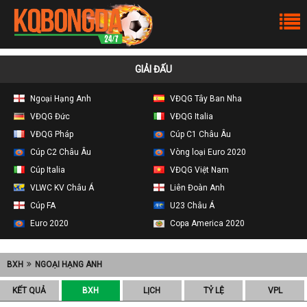
GIẢI ĐẤU
Ngoại Hạng Anh
VĐQG Tây Ban Nha
VĐQG Đức
VĐQG Italia
VĐQG Pháp
Cúp C1 Châu Âu
Cúp C2 Châu Âu
Vòng loại Euro 2020
Cúp Italia
VĐQG Việt Nam
VLWC KV Châu Á
Liên Đoàn Anh
Cúp FA
U23 Châu Á
Euro 2020
Copa America 2020
BXH
NGOẠI HẠNG ANH
KẾT QUẢ
BXH
LỊCH
TỶ LỆ
VPL