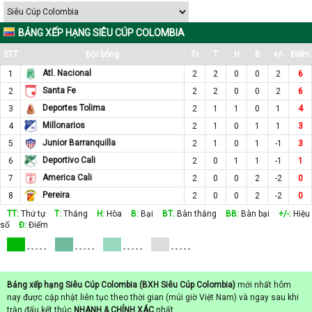
BẢNG XẾP HẠNG SIÊU CÚP COLOMBIA
STT
Đội bóng
Tr
T
H
B
+/-
Điểm
Atl. Nacional
1
2
2
0
0
2
6
Santa Fe
2
2
2
0
0
2
6
Deportes Tolima
3
2
1
1
0
1
4
Millonarios
4
2
1
0
1
1
3
Junior Barranquilla
5
2
1
0
1
-1
3
Deportivo Cali
6
2
0
1
1
-1
1
America Cali
7
2
0
0
2
-2
0
Pereira
8
2
0
0
2
-2
0
TT:
Thứ tự
T:
Thắng
H:
Hòa
B:
Bại
BT:
Bàn thắng
BB:
Bàn bại
+/-:
Hiệu
số
Đ:
Điểm
- - - - -
- - - - -
- - - - -
- - - - -
Bảng xếp hạng Siêu Cúp Colombia (BXH Siêu Cúp Colombia)
mới nhất hôm
nay được cập nhật liên tục theo thời gian (múi giờ Việt Nam) và ngay sau khi
trận đấu kết thúc
NHANH & CHÍNH XÁC
nhất.