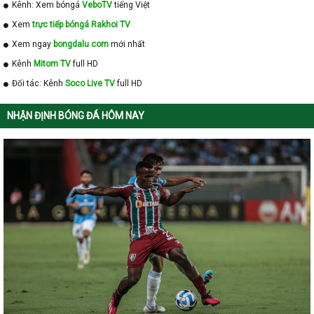
Kênh: Xem bóngá
VeboTV
tiếng Việt
Xem
trực tiếp bóngá Rakhoi TV
Xem ngay
bongdalu com
mới nhất
Kênh
Mitom TV
full HD
Đối tác: Kênh
Soco Live TV
full HD
NHẬN ĐỊNH BÓNG ĐÁ HÔM NAY