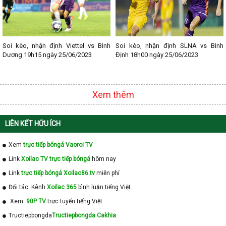
Soi kèo, nhận định Viettel vs Bình
Soi kèo, nhận định SLNA vs Bình
Dương 19h15 ngày 25/06/2023
Định 18h00 ngày 25/06/2023
Xem thêm
LIÊN KẾT HỮU ÍCH
Xem
trực tiếp bóngá Vaoroi TV
Link
Xoilac TV trực tiếp bóngá
hôm nay
Link
trực tiếp bóngá Xoilac86.tv
miễn phí
Đối tác: Kênh
Xoilac 365
bình luận tiếng Việt.
Xem:
90P TV
trực tuyến tiếng Việt
Tructiepbongda
Tructiepbongda Cakhia