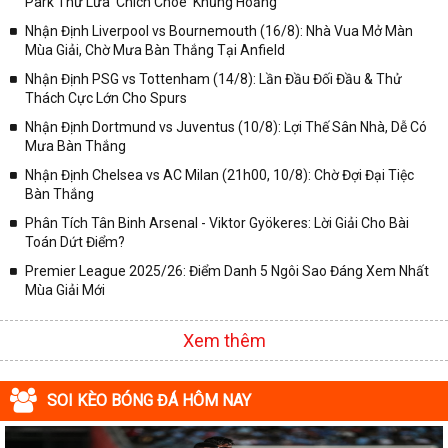
Park Thử Lửa 'Chích Chòe' Khủng Hoảng
-
BXH Futsal Châu Á
Nhận Định Liverpool vs Bournemouth (16/8): Nhà Vua Mở Màn
Mùa Giải, Chờ Mưa Bàn Thắng Tại Anfield
-
BXH Gulf Cup
Nhận Định PSG vs Tottenham (14/8): Lần Đầu Đối Đầu & Thử
-
BXH U16 Châu Á
Thách Cực Lớn Cho Spurs
-
BXH U16 Đông Nam Á
Nhận Định Dortmund vs Juventus (10/8): Lợi Thế Sân Nhà, Dễ Có
-
BXH U19 Nữ Châu Á
Mưa Bàn Thắng
-
BXH U19 Nữ Đông Nam Á
Nhận Định Chelsea vs AC Milan (21h00, 10/8): Chờ Đợi Đại Tiệc
-
BXH U19 Đông Nam Á
Bàn Thắng
-
BXH U20 Châu Á
Phân Tích Tân Binh Arsenal - Viktor Gyökeres: Lời Giải Cho Bài
Toán Dứt Điểm?
-
BXH U22 Châu Á
Premier League 2025/26: Điểm Danh 5 Ngôi Sao Đáng Xem Nhất
-
BXH U22 Đông Nam Á
Mùa Giải Mới
-
BXH Vòng loại AFF Cup 2018
-
BXH Vòng loại U16 Châu Á
Xem thêm
-
BXH Vòng loại U16 Nữ Châu Á
-
BXH Vòng loại U19 Châu Á
SOI KÈO BÓNG ĐÁ HÔM NAY
-
BXH Vòng loại U19 Nữ Châu Á
-
BXH Vòng loại U22 Châu Á