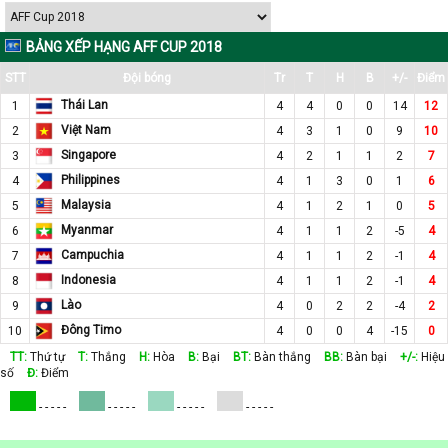
BẢNG XẾP HẠNG AFF CUP 2018
STT
Đội bóng
Tr
T
H
B
+/-
Điểm
Thái Lan
1
4
4
0
0
14
12
Việt Nam
2
4
3
1
0
9
10
Singapore
3
4
2
1
1
2
7
Philippines
4
4
1
3
0
1
6
Malaysia
5
4
1
2
1
0
5
Myanmar
6
4
1
1
2
-5
4
Campuchia
7
4
1
1
2
-1
4
Indonesia
8
4
1
1
2
-1
4
Lào
9
4
0
2
2
-4
2
Đông Timo
10
4
0
0
4
-15
0
TT:
Thứ tự
T:
Thắng
H:
Hòa
B:
Bại
BT:
Bàn thắng
BB:
Bàn bại
+/-:
Hiệu
số
Đ:
Điểm
- - - - -
- - - - -
- - - - -
- - - - -