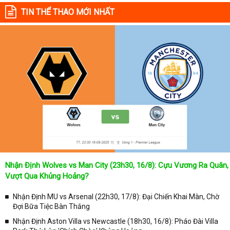
TIN THỂ THAO MỚI NHẤT
-
BXH Cúp Tây Á
-
BXH Vòng loại Asian Cup 2019
-
BXH C2 Châu Á
-
BXH AFC Challenge Cup
-
BXH Nữ Đông Nam Á
-
BXH Vòng loại Nữ Châu Á
-
BXH Sea Games 30 Nữ
-
BXH Cup Nam Á
-
BXH C1 Arab
-
BXH C1 Vùng Vịnh
-
BXH Cúp Bãi Biển Châu Á
Nhận Định Wolves vs Man City (23h30, 16/8): Cựu Vương Ra Quân,
-
BXH Cúp Tây Á Nữ
Vượt Qua Khủng Hoảng?
-
BXH Cúp Tây Á U23
Nhận Định MU vs Arsenal (22h30, 17/8): Đại Chiến Khai Màn, Chờ
-
BXH Cúp U17 Vùng Vịnh
Đợi Bữa Tiệc Bàn Thắng
-
BXH Cúp Đông Á
Nhận Định Aston Villa vs Newcastle (18h30, 16/8): Pháo Đài Villa
-
BXH Cúp Đông Á Nữ