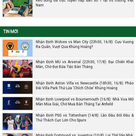
Kèo bóng đá trực tuyến hấp dẫn số 1 tại thị trường Việt
Nam
TIN MỚI
Nhận Định Wolves vs Man City (23h30, 16/8): Cựu Vương
Ra Quân, Vượt Qua Khủng Hoảng?
Nhận Định MU vs Arsenal (22h30, 17/8): Đại Chiến Khai
Màn, Chờ Đợi Bữa Tiệc Bàn Thắng
Nhận Định Aston Villa vs Newcastle (18h30, 16/8): Pháo
Đài Villa Park Thử Lửa 'Chích Chòe' Khủng Hoảng
Nhận Định Liverpool vs Bournemouth (16/8): Nhà Vua Mở
Màn Mùa Giải, Chờ Mưa Bàn Thắng Tại Anfield
Nhận Định PSG vs Tottenham (14/8): Lần Đầu Đối Đầu &
Thử Thách Cực Lớn Cho Spurs
Nhận Định Dortmund vs Juventus (10/8): Lợi Thế Sân Nhà,