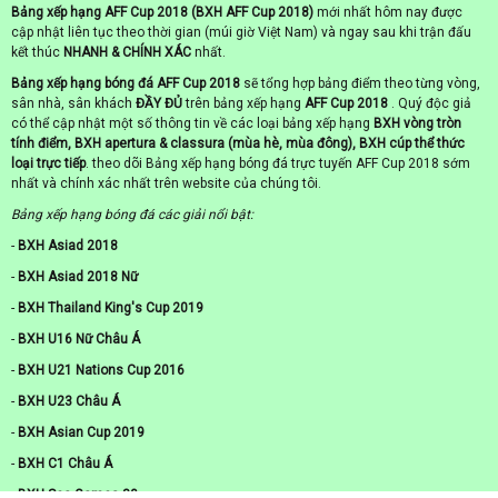
Bảng xếp hạng AFF Cup 2018 (BXH AFF Cup 2018)
mới nhất hôm nay được
cập nhật liên tục theo thời gian (múi giờ Việt Nam) và ngay sau khi trận đấu
kết thúc
NHANH & CHÍNH XÁC
nhất.
Bảng xếp hạng bóng đá AFF Cup 2018
sẽ tổng hợp bảng điểm theo từng vòng,
sân nhà, sân khách
ĐẦY ĐỦ
trên bảng xếp hạng
AFF Cup 2018
. Quý độc giả
có thể cập nhật một số thông tin về các loại bảng xếp hạng
BXH vòng tròn
tính điểm, BXH apertura & classura (mùa hè, mùa đông), BXH cúp thể thức
loại trực tiếp
. theo dõi Bảng xếp hạng bóng đá trực tuyến AFF Cup 2018 sớm
nhất và chính xác nhất trên website của chúng tôi.
Bảng xếp hạng bóng đá các giải nổi bật:
-
BXH Asiad 2018
-
BXH Asiad 2018 Nữ
-
BXH Thailand King's Cup 2019
-
BXH U16 Nữ Châu Á
-
BXH U21 Nations Cup 2016
-
BXH U23 Châu Á
-
BXH Asian Cup 2019
-
BXH C1 Châu Á
-
BXH Sea Games 30