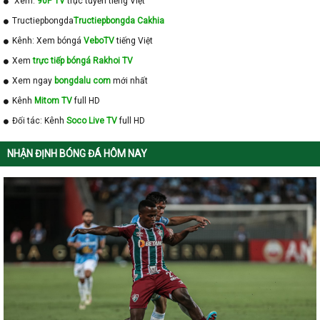
Xem:
90P TV
trực tuyến tiếng Việt
-
BXH Thailand King's Cup 2024
Tructiepbongda
Tructiepbongda Cakhia
-
BXH Cúp Nữ Nam Á
Kênh: Xem bóngá
VeboTV
tiếng Việt
-
BXH ASEAN Cup 2024
Xem
trực tiếp bóngá Rakhoi TV
Xem ngay
bongdalu com
mới nhất
Kênh
Mitom TV
full HD
Đối tác: Kênh
Soco Live TV
full HD
NHẬN ĐỊNH BÓNG ĐÁ HÔM NAY