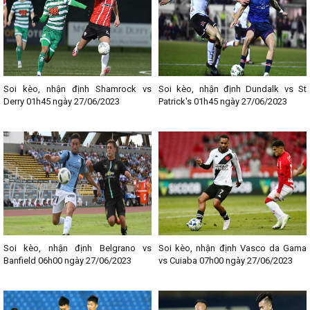
-
BXH Cúp Tây Á U16
-
BXH Additional troubleshooting information here.
-
BXH Cloudflare
-
BXH Additional troubleshooting information
Soi kèo, nhận định Shamrock vs
Soi kèo, nhận định Dundalk vs St
-
BXH U20 Nam Á
Derry 01h45 ngày 27/06/2023
Patrick's 01h45 ngày 27/06/2023
-
BXH cloudflare.com
-
BXH
-
BXH Vòng loại U20 Châu Á
-
BXH Vòng loại AFF Cup 2022
-
BXH AFF Cup 2022
-
BXH Thailand King's Cup 2022
-
BXH Vòng loại U17 Châu Á
Soi kèo, nhận định Belgrano vs
Soi kèo, nhận định Vasco da Gama
-
BXH Vòng loại U20 Nữ Châu Á
Banfield 06h00 ngày 27/06/2023
vs Cuiaba 07h00 ngày 27/06/2023
-
BXH U17 Châu Á
-
BXH Sea Games 32
-
BXH Sea Games 32 Nữ