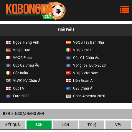
GIẢI ĐẤU
Ngoại Hạng Anh
VĐQG Tây Ban Nha
VĐQG Đức
VĐQG Italia
VĐQG Pháp
Cúp C1 Châu Âu
Cúp C2 Châu Âu
Vòng loại Euro 2020
Cúp Italia
VĐQG Việt Nam
VLWC KV Châu Á
Liên Đoàn Anh
Cúp FA
U23 Châu Á
Euro 2020
Copa America 2020
BXH
NGOẠI HẠNG ANH
KẾT QUẢ
BXH
LỊCH
TỶ LỆ
VPL