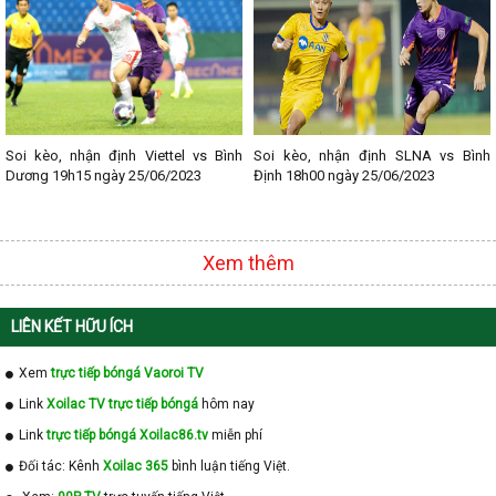
-
BXH Vòng loại U17 Nữ Châu Á
-
BXH Asian Cup 2023
-
BXH CAFA Nations Cup
-
BXH Arab Club Championship
-
BXH Asiad 2023
Soi kèo, nhận định Viettel vs Bình
Soi kèo, nhận định SLNA vs Bình
Dương 19h15 ngày 25/06/2023
Định 18h00 ngày 25/06/2023
-
BXH Asiad 2023 Nữ
-
BXH Thailand King's Cup 2023
-
BXH U19 Nam Á
Xem thêm
-
BXH C1 Châu Á Nữ
-
BXH U20 Nữ Châu Á
LIÊN KẾT HỮU ÍCH
-
BXH U17 Nữ Châu Á
-
BXH AFF Cup 2024
Xem
trực tiếp bóngá Vaoroi TV
-
BXH Cúp Tây Á U19
Link
Xoilac TV trực tiếp bóngá
hôm nay
-
BXH ASEAN Club Championship
Link
trực tiếp bóngá Xoilac86.tv
miễn phí
-
BXH Additional troubleshooting resources
Đối tác: Kênh
Xoilac 365
bình luận tiếng Việt.
-
BXH Vòng loại Asian Cup 2027