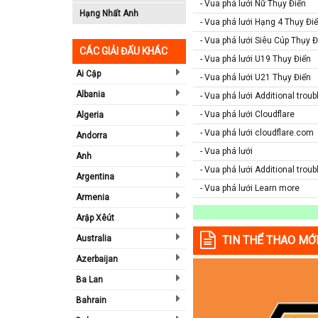
- Vua phá lưới Nữ Thụy Điển
Hạng Nhất Anh
- Vua phá lưới Hạng 4 Thụy Đi
- Vua phá lưới Siêu Cúp Thụy Đ
CÁC GIẢI ĐẤU KHÁC
- Vua phá lưới U19 Thụy Điển
Ai Cập
- Vua phá lưới U21 Thụy Điển
Albania
- Vua phá lưới Additional trou
- Vua phá lưới Cloudflare
Algeria
- Vua phá lưới cloudflare.com
Andorra
- Vua phá lưới
Anh
- Vua phá lưới Additional trou
Argentina
- Vua phá lưới Learn more
Armenia
Arập Xêút
Australia
TIN THỂ THAO MỚ
Azerbaijan
Ba Lan
Bahrain