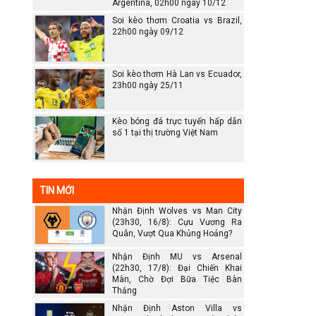
Argentina, 02h00 ngày 10/12
Soi kèo thơm Croatia vs Brazil,
22h00 ngày 09/12
Soi kèo thơm Hà Lan vs Ecuador,
23h00 ngày 25/11
Kèo bóng đá trực tuyến hấp dẫn
số 1 tại thị trường Việt Nam
TIN MỚI
Nhận Định Wolves vs Man City
(23h30, 16/8): Cựu Vương Ra
Quân, Vượt Qua Khủng Hoảng?
Nhận Định MU vs Arsenal
(22h30, 17/8): Đại Chiến Khai
Màn, Chờ Đợi Bữa Tiệc Bàn
Thắng
Nhận Định Aston Villa vs