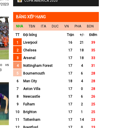
COPA AMERICA 2020
/2023
BẢNG XẾP HẠNG
NHA
TBN
ITA
DUC
VN
PHA
BDN
TT
Đội bóng
Trận
+/-
Điểm
1
Liverpool
16
21
39
2
Chelsea
17
18
35
3
Arsenal
17
18
33
no vs
4
Nottingham Forest
17
4
31
3
5
Bournemouth
17
6
28
6
Man City
18
4
28
7
Aston Villa
17
0
28
8
Newcastle
17
6
26
9
Fulham
17
2
25
10
Brighton
17
1
25
11
Tottenham
17
14
23
12
Brentford
17
0
23