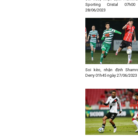
Iran
Sporting Cristal 07h0
28/06/2023
Iraq
Ireland
Israel
Italia
Jordan
Kazakhstan
Kosovo
Soi kèo, nhận định Shamr
Kuwait
Derry 01h45 ngày 27/06/2023
Lao
Latvia
Li băng
Liechtenstein
Lithuania
Luxembourg
Ma rốc