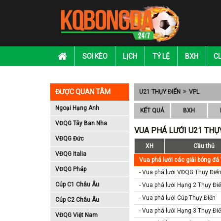
SOI KÈO
LỊCH
TỶ LỆ
BXH
C
ĐƯỢC QUAN TÂM
U21 THỤY ĐIỂN
VPL
Ngoại Hạng Anh
KẾT QUẢ
BXH
VĐQG Tây Ban Nha
VUA PHÁ LƯỚI U21 THỤ
VĐQG Đức
XH
Cầu thủ
VĐQG Italia
Vua phá lưới các giải bóng đá
VĐQG Pháp
- Vua phá lưới VĐQG Thụy Điể
Cúp C1 Châu Âu
- Vua phá lưới Hạng 2 Thụy Đi
- Vua phá lưới Cúp Thụy Điển
Cúp C2 Châu Âu
- Vua phá lưới Hạng 3 Thụy Đi
VĐQG Việt Nam