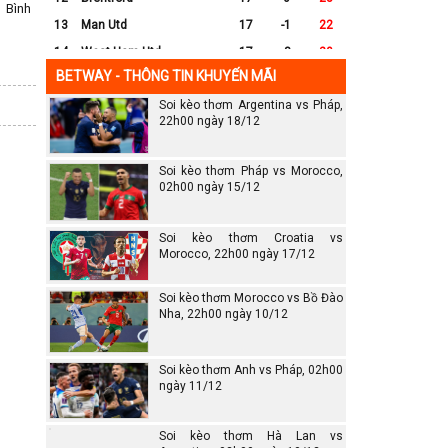
 Bình
13
Man Utd
17
-1
22
14
West Ham Utd
17
-8
20
BETWAY - THÔNG TIN KHUYẾN MÃI
15
Everton
17
-7
17
Soi kèo thơm Argentina vs Pháp,
16
Crystal Palace
17
-8
16
22h00 ngày 18/12
17
Leicester City
17
-16
14
18
Ipswich
17
-16
12
Soi kèo thơm Pháp vs Morocco,
19
Wolves
17
-13
12
02h00 ngày 15/12
20
Southampton
17
-25
6
Soi kèo thơm Croatia vs
Morocco, 22h00 ngày 17/12
Soi kèo thơm Morocco vs Bồ Đào
Nha, 22h00 ngày 10/12
Soi kèo thơm Anh vs Pháp, 02h00
ngày 11/12
Soi kèo thơm Hà Lan vs