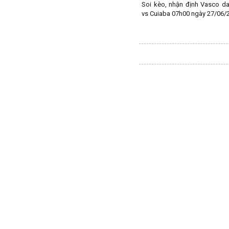
Soi kèo, nhận định Vasco d
Macedonia
vs Cuiaba 07h00 ngày 27/06/
Malaysia
Malta
Mexico
Moldova
Montenegro
Mỹ
Na Uy
Nam Mỹ
Nam Phi
New Zealand
Nga
Nhật Bản
Nicaragua
Oman