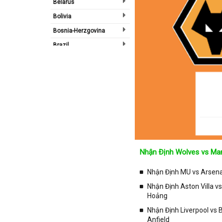
Belarus
Bolivia
Bosnia-Herzgovina
Brazil
Bulgary
Bắc Ireland
Bắc Mỹ
Bỉ
Bồ Đào Nha
Campuchia
Canada
Nhận Định Wolves vs Man
Chi Lê
Nhận Định MU vs Arsenal
Châu Phi
Nhận Định Aston Villa v
Châu Á
Hoảng
Châu Âu
Nhận Định Liverpool vs
Châu Úc
Anfield