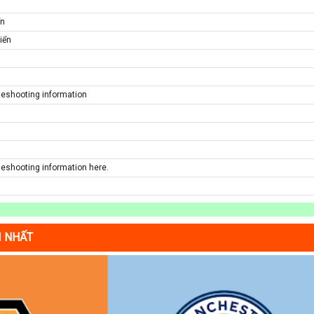
ển
iển
bleshooting information
bleshooting information here.
I NHẤT