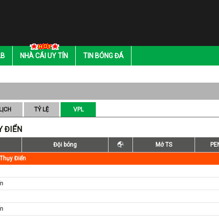
LB
NHÀ CÁI UY TÍN
TIN BÓNG ĐÁ
LỊCH
TỶ LỆ
VPL
Y ĐIỂN
Đội bóng
Mở TS
PE
 Thụy Điển
n
ển
ển