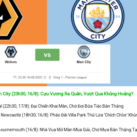
 City (23h30, 16/8): Cựu Vương Ra Quân, Vượt Qua Khủng Hoảng?
 (22h30, 17/8): Đại Chiến Khai Màn, Chờ Đợi Bữa Tiệc Bàn Thắng
s Newcastle (18h30, 16/8): Pháo Đài Villa Park Thử Lửa 'Chích Chòe' Khủ
 Bournemouth (16/8): Nhà Vua Mở Màn Mùa Giải, Chờ Mưa Bàn Thắng Tạ