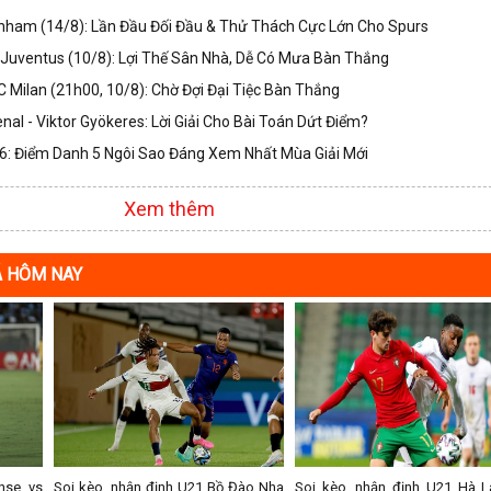
nham (14/8): Lần Đầu Đối Đầu & Thử Thách Cực Lớn Cho Spurs
Juventus (10/8): Lợi Thế Sân Nhà, Dễ Có Mưa Bàn Thắng
 Milan (21h00, 10/8): Chờ Đợi Đại Tiệc Bàn Thắng
nal - Viktor Gyökeres: Lời Giải Cho Bài Toán Dứt Điểm?
: Điểm Danh 5 Ngôi Sao Đáng Xem Nhất Mùa Giải Mới
Xem thêm
Á HÔM NAY
nse vs
Soi kèo, nhận định U21 Bồ Đào Nha
Soi kèo, nhận định U21 Hà L