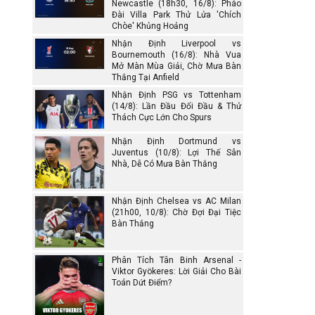
Newcastle (18h30, 16/8): Pháo
Đài Villa Park Thử Lửa 'Chích
Chòe' Khủng Hoảng
Nhận Định Liverpool vs
Bournemouth (16/8): Nhà Vua
Mở Màn Mùa Giải, Chờ Mưa Bàn
Thắng Tại Anfield
Nhận Định PSG vs Tottenham
(14/8): Lần Đầu Đối Đầu & Thử
Thách Cực Lớn Cho Spurs
Nhận Định Dortmund vs
Juventus (10/8): Lợi Thế Sân
Nhà, Dễ Có Mưa Bàn Thắng
Nhận Định Chelsea vs AC Milan
(21h00, 10/8): Chờ Đợi Đại Tiệc
Bàn Thắng
Phân Tích Tân Binh Arsenal -
Viktor Gyökeres: Lời Giải Cho Bài
Toán Dứt Điểm?