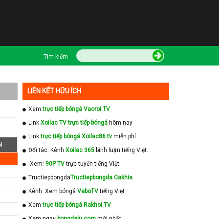
Tìm kiếm
LIÊN KẾT HỮU ÍCH
Xem
trực tiếp bóngá Vaoroi TV
Link
Xoilac TV trực tiếp bóngá
hôm nay
Link
trực tiếp bóngá Xoilac86.tv
miễn phí
N
Đối tác: Kênh
Xoilac 365
bình luận tiếng Việt.
Xem:
90P TV
trực tuyến tiếng Việt
Tructiepbongda
Tructiepbongda Cakhia
Kênh: Xem bóngá
VeboTV
tiếng Việt
Xem
trực tiếp bóngá Rakhoi TV
Xem ngay
bongdalu com
mới nhất