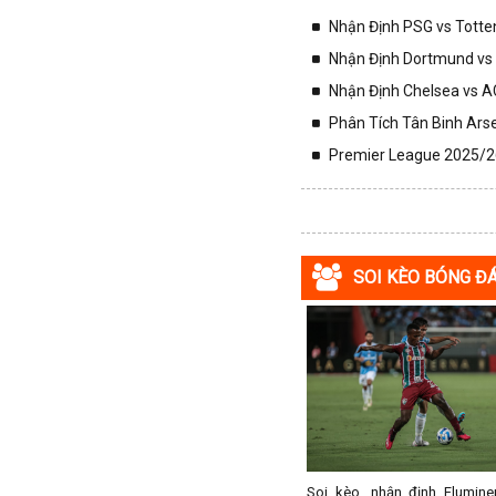
Colombia
Nhận Định PSG vs Totte
Costa Rica
Nhận Định Dortmund vs 
Croatia
Nhận Định Chelsea vs AC
Ecuador
Phân Tích Tân Binh Arse
Estonia
Premier League 2025/26
Georgia
Gibralta
Honduras
SOI KÈO BÓNG Đ
Hungary
Hy Lạp
Hà Lan
Hàn Quốc
Hồng Kông
Iceland
Indonesia
Soi kèo, nhận định Flumine