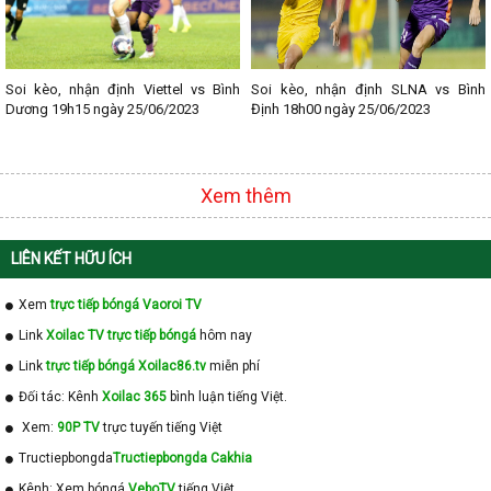
Soi kèo, nhận định Viettel vs Bình
Soi kèo, nhận định SLNA vs Bình
Dương 19h15 ngày 25/06/2023
Định 18h00 ngày 25/06/2023
Xem thêm
LIÊN KẾT HỮU ÍCH
Xem
trực tiếp bóngá Vaoroi TV
Link
Xoilac TV trực tiếp bóngá
hôm nay
Link
trực tiếp bóngá Xoilac86.tv
miễn phí
Đối tác: Kênh
Xoilac 365
bình luận tiếng Việt.
Xem:
90P TV
trực tuyến tiếng Việt
Tructiepbongda
Tructiepbongda Cakhia
Kênh: Xem bóngá
VeboTV
tiếng Việt