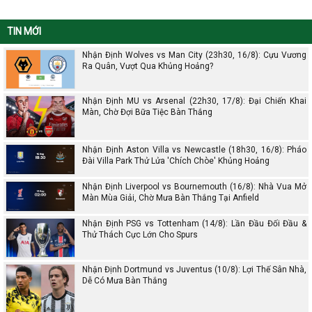
TIN MỚI
Nhận Định Wolves vs Man City (23h30, 16/8): Cựu Vương
Ra Quân, Vượt Qua Khủng Hoảng?
Nhận Định MU vs Arsenal (22h30, 17/8): Đại Chiến Khai
Màn, Chờ Đợi Bữa Tiệc Bàn Thắng
Nhận Định Aston Villa vs Newcastle (18h30, 16/8): Pháo
Đài Villa Park Thử Lửa 'Chích Chòe' Khủng Hoảng
Nhận Định Liverpool vs Bournemouth (16/8): Nhà Vua Mở
Màn Mùa Giải, Chờ Mưa Bàn Thắng Tại Anfield
Nhận Định PSG vs Tottenham (14/8): Lần Đầu Đối Đầu &
Thử Thách Cực Lớn Cho Spurs
Nhận Định Dortmund vs Juventus (10/8): Lợi Thế Sân Nhà,
Dễ Có Mưa Bàn Thắng