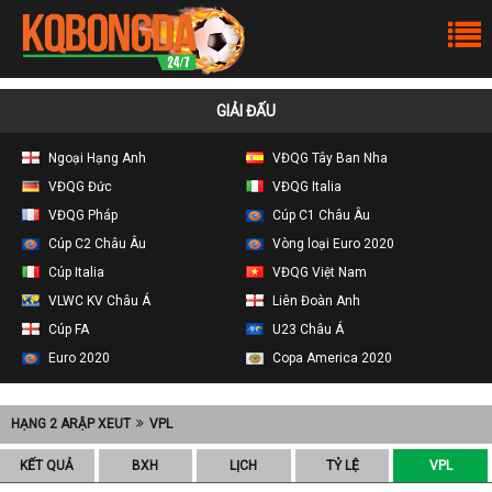
GIẢI ĐẤU
Ngoại Hạng Anh
VĐQG Tây Ban Nha
VĐQG Đức
VĐQG Italia
VĐQG Pháp
Cúp C1 Châu Âu
Cúp C2 Châu Âu
Vòng loại Euro 2020
Cúp Italia
VĐQG Việt Nam
VLWC KV Châu Á
Liên Đoàn Anh
Cúp FA
U23 Châu Á
Euro 2020
Copa America 2020
HẠNG 2 ARẬP XEUT
VPL
KẾT QUẢ
BXH
LỊCH
TỶ LỆ
VPL