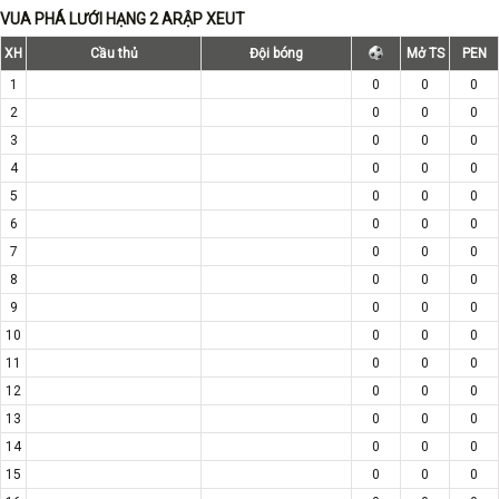
VUA PHÁ LƯỚI HẠNG 2 ARẬP XEUT
XH
Cầu thủ
Đội bóng
Mở TS
PEN
1
0
0
0
2
0
0
0
3
0
0
0
4
0
0
0
5
0
0
0
6
0
0
0
7
0
0
0
8
0
0
0
9
0
0
0
10
0
0
0
11
0
0
0
12
0
0
0
13
0
0
0
14
0
0
0
15
0
0
0