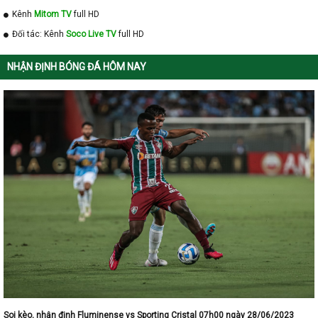
Kênh
Mitom TV
full HD
Đối tác: Kênh
Soco Live TV
full HD
NHẬN ĐỊNH BÓNG ĐÁ HÔM NAY
Soi kèo, nhận định Fluminense vs Sporting Cristal 07h00 ngày 28/06/2023