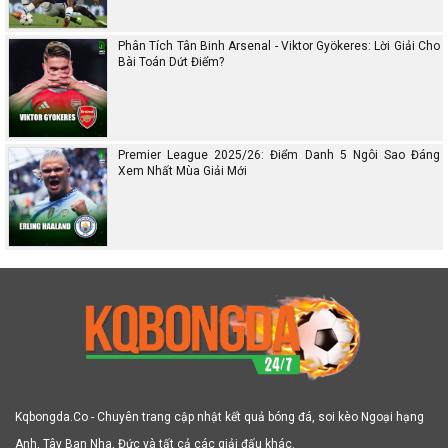
Phân Tích Tân Binh Arsenal - Viktor Gyökeres: Lời Giải Cho
Bài Toán Dứt Điểm?
Premier League 2025/26: Điểm Danh 5 Ngôi Sao Đáng
Xem Nhất Mùa Giải Mới
Kqbongda.Co - Chuyên trang cập nhật kết quả bóng đá, soi kèo Ngoại hạng
Anh, Tây Ban Nha, Đức và tất cả các giải đấu khác.