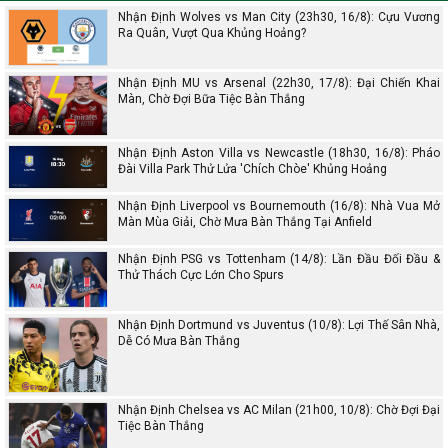
Nhận Định Wolves vs Man City (23h30, 16/8): Cựu Vương
Ra Quân, Vượt Qua Khủng Hoảng?
Nhận Định MU vs Arsenal (22h30, 17/8): Đại Chiến Khai
Màn, Chờ Đợi Bữa Tiệc Bàn Thắng
Nhận Định Aston Villa vs Newcastle (18h30, 16/8): Pháo
Đài Villa Park Thử Lửa 'Chích Chòe' Khủng Hoảng
Nhận Định Liverpool vs Bournemouth (16/8): Nhà Vua Mở
Màn Mùa Giải, Chờ Mưa Bàn Thắng Tại Anfield
Nhận Định PSG vs Tottenham (14/8): Lần Đầu Đối Đầu &
Thử Thách Cực Lớn Cho Spurs
Nhận Định Dortmund vs Juventus (10/8): Lợi Thế Sân Nhà,
Dễ Có Mưa Bàn Thắng
Nhận Định Chelsea vs AC Milan (21h00, 10/8): Chờ Đợi Đại
Tiệc Bàn Thắng