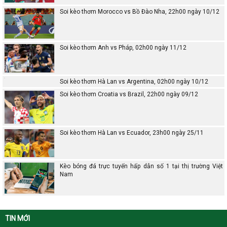
Soi kèo thơm Morocco vs Bồ Đào Nha, 22h00 ngày 10/12
Soi kèo thơm Anh vs Pháp, 02h00 ngày 11/12
Soi kèo thơm Hà Lan vs Argentina, 02h00 ngày 10/12
Soi kèo thơm Croatia vs Brazil, 22h00 ngày 09/12
Soi kèo thơm Hà Lan vs Ecuador, 23h00 ngày 25/11
Kèo bóng đá trực tuyến hấp dẫn số 1 tại thị trường Việt
Nam
TIN MỚI