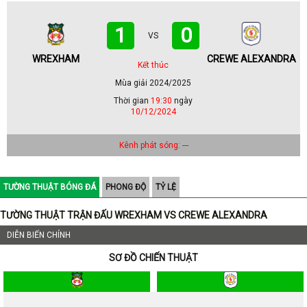
1
0
VS
WREXHAM
CREWE ALEXANDRA
Kết thúc
Mùa giải 2024/2025
Thời gian
19:30
ngày
10/12/2024
Kênh phát sóng: ---
TƯỜNG THUẬT BÓNG ĐÁ
PHONG ĐỘ
TỶ LỆ
TƯỜNG THUẬT TRẬN ĐẤU WREXHAM VS CREWE ALEXANDRA
DIỄN BIẾN CHÍNH
SƠ ĐỒ CHIẾN THUẬT