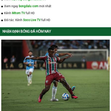
Xem ngay
bongdalu com
mới nhất
Kênh
Mitom TV
full HD
Đối tác: Kênh
Soco Live TV
full HD
NHẬN ĐỊNH BÓNG ĐÁ HÔM NAY