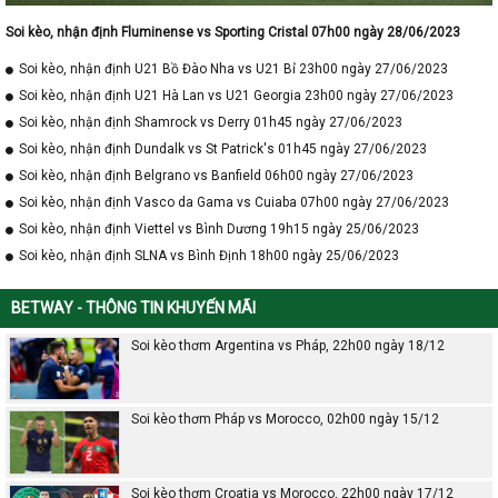
Soi kèo, nhận định Fluminense vs Sporting Cristal 07h00 ngày 28/06/2023
Soi kèo, nhận định U21 Bồ Đào Nha vs U21 Bỉ 23h00 ngày 27/06/2023
Soi kèo, nhận định U21 Hà Lan vs U21 Georgia 23h00 ngày 27/06/2023
Soi kèo, nhận định Shamrock vs Derry 01h45 ngày 27/06/2023
Soi kèo, nhận định Dundalk vs St Patrick's 01h45 ngày 27/06/2023
Soi kèo, nhận định Belgrano vs Banfield 06h00 ngày 27/06/2023
Soi kèo, nhận định Vasco da Gama vs Cuiaba 07h00 ngày 27/06/2023
Soi kèo, nhận định Viettel vs Bình Dương 19h15 ngày 25/06/2023
Soi kèo, nhận định SLNA vs Bình Định 18h00 ngày 25/06/2023
BETWAY - THÔNG TIN KHUYẾN MÃI
Soi kèo thơm Argentina vs Pháp, 22h00 ngày 18/12
Soi kèo thơm Pháp vs Morocco, 02h00 ngày 15/12
Soi kèo thơm Croatia vs Morocco, 22h00 ngày 17/12