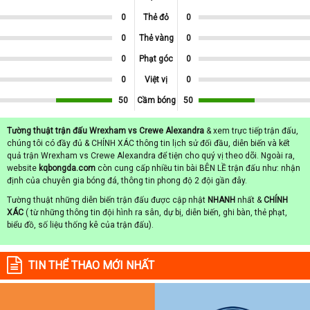
0
Thẻ đỏ
0
0
Thẻ vàng
0
0
Phạt góc
0
0
Việt vị
0
50
Cầm bóng
50
Tường thuật trận đấu Wrexham vs Crewe Alexandra
& xem trực tiếp trận đấu,
chúng tôi có đầy đủ & CHÍNH XÁC thông tin lịch sử đối đầu, diễn biến và kết
quả trận Wrexham vs Crewe Alexandra để tiện cho quý vị theo dõi. Ngoài ra,
website
kqbongda.com
còn cung cấp nhiều tin bài BÊN LỀ trận đấu như: nhận
định của chuyên gia bóng đá, thông tin phong độ 2 đội gần đây.
Tường thuật những diễn biến trận đấu được cập nhật
NHANH
nhất &
CHÍNH
XÁC
( từ những thông tin đội hình ra sân, dự bị, diễn biến, ghi bàn, thẻ phạt,
biểu đồ, số liệu thống kê của trận đấu).
TIN THỂ THAO MỚI NHẤT